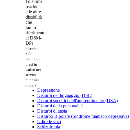
I disturbi
psichici
e le altre
disabilità
che
fanno
riferimento
al DSM-
DP
I
disturbi
più
frequenti
presi in
carico nei
servizi
pubblici
di cura
Depressione
Disturbi del linguaggio (DSL)
Disturbi specifici dell'apprendimento (DSA)
Disturbi della personalità
Disturbi di ansia
Disturbo Bipolare (Sindrome maniaco-depressiva)
Udire le voci
Schizofrenia