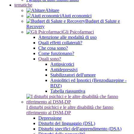
tematiche
Abitare
Aiuti economici
Budget di Salute e
Recovery
Gli Psicofarmaci
Attenzione alle modalità di uso
Quali effetti collaterali?
Che cosa sono?
Come funzionano?
Quali sono?
Antipsicotici
Antidepressivi
Stabilizzatori dell'umore
Ansiolitici ed Ipnotici (Benzodiazepine -
BDZ)
Tabella riassuntiva
I disturbi psichici e le altre disabilità che fanno
riferimento al DSM-DP
Depressione
Disturbi del linguaggio (DSL)
Disturbi specifici dell'apprendimento (DSA)