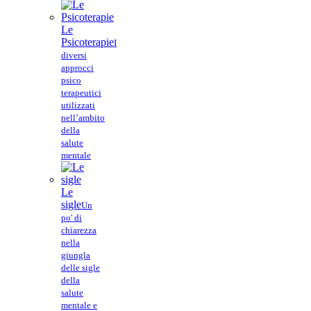
Le
Psicoterapie
I
diversi
approcci
psico
terapeutici
utilizzati
nell’ambito
della
salute
mentale
Le
sigle
Un
po' di
chiarezza
nella
giungla
delle sigle
della
salute
mentale e