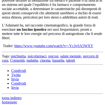
potrebbe definire di mediazione fra medico e paziente o di fiducia in
un sistema nel quale l’equilibrio è fra farmaco e comportamento
sociale accettabile, a determinare le caratteristiche più dirompenti di
questi utenti consapevoli che altrimenti sarebbero a rischio di essere
senza dimora, pericolosi per loro stessi o addirittura autori di reati.
L’Adamant ha, nel racconto cinematografico, la grande forza di
esercitare
un fascino ipnotico
nei suoi frequentatori, pronti a
mettere tutte le loro energie nel percorso di autogestione che li rende
liberi.
Trailer:
https://www.youtube.com/watch?v=-Yc3vSA5WXY
Tags:
psichiatria
,
psicofarmaci
,
psicosi
,
salute mentale
,
percorsi di
cura
,
Comunità
,
malattia
,
cinema
,
basaglia
,
talenti
Condividi
Twitta
Invia
Condividi
Invia
torna indietro
homepage