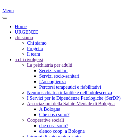
Menu
Home
URGENZE
chi siamo
Chi siamo
Progetto
Il team
a chi rivolgersi
La psichiatria per adulti
Servizi sanitari
Servizi socio-sanitari
L'accoglienza
Percorsi terapeutici e riabilitativi
Neuropsichiatria infantile e dell’adolescenza
I Servizi per le Dipendenze Patologiche (SerDP)
Associazioni della Salute Mentale di Bologna
A Bologna
Che cosa sono?
Cooperative sociali
che cosa sono?
elenco coop. a Bologna
I gruppi di auto mutuo aiuto