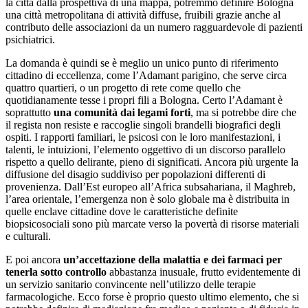
la città dalla prospettiva di una mappa, potremmo definire Bologna
una città metropolitana di attività diffuse, fruibili grazie anche al
contributo delle associazioni da un numero ragguardevole di pazienti
psichiatrici.
La domanda è quindi se è meglio un unico punto di riferimento
cittadino di eccellenza, come l’Adamant parigino, che serve circa
quattro quartieri, o un progetto di rete come quello che
quotidianamente tesse i propri fili a Bologna. Certo l’Adamant è
soprattutto
una comunità dai legami forti
, ma si potrebbe dire che
il regista non resiste e raccoglie singoli brandelli biografici degli
ospiti. I rapporti familiari, le psicosi con le loro manifestazioni, i
talenti, le intuizioni, l’elemento oggettivo di un discorso parallelo
rispetto a quello delirante, pieno di significati. Ancora più urgente la
diffusione del disagio suddiviso per popolazioni differenti di
provenienza. Dall’Est europeo all’Africa subsahariana, il Maghreb,
l’area orientale, l’emergenza non è solo globale ma è distribuita in
quelle enclave cittadine dove le caratteristiche definite
biopsicosociali sono più marcate verso la povertà di risorse materiali
e culturali.
E poi ancora
un’accettazione della malattia e dei farmaci per
tenerla sotto controllo
abbastanza inusuale, frutto evidentemente di
un servizio sanitario convincente nell’utilizzo delle terapie
farmacologiche. Ecco forse è proprio questo ultimo elemento, che si