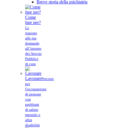
Breve storia della psichiatria
Come
fare per?
Le
risposte
alle tue
domande
all’interno
dei Servizi
Pubblici
di cura
Lavorare
Percorsi
per
l'occupazione
di persone
con
problemi
di salute
mentale o
altra
disabilità