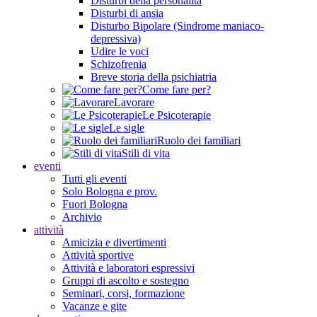
Disturbi della personalità
Disturbi di ansia
Disturbo Bipolare (Sindrome maniaco-
depressiva)
Udire le voci
Schizofrenia
Breve storia della psichiatria
Come fare per?
Lavorare
Le Psicoterapie
Le sigle
Ruolo dei familiari
Stili di vita
eventi
Tutti gli eventi
Solo Bologna e prov.
Fuori Bologna
Archivio
attività
Amicizia e divertimenti
Attività sportive
Attività e laboratori espressivi
Gruppi di ascolto e sostegno
Seminari, corsi, formazione
Vacanze e gite