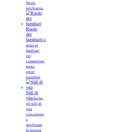
Neuro
psichiatria.
Ruolo
dei
familiari
Un
aiuto ai
familiari
per
commettere
meno
errori
possibile
Stili di
vita
Anche
gli stili di
vita
concorrono
a
migliorare
la propria