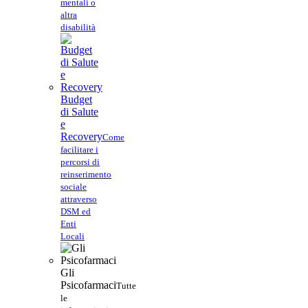
mentali o
altra
disabilità
Budget
di Salute
e
Recovery
Come
facilitare i
percorsi di
reinserimento
sociale
attraverso
DSM ed
Enti
Locali
Gli
Psicofarmaci
Tutte
le