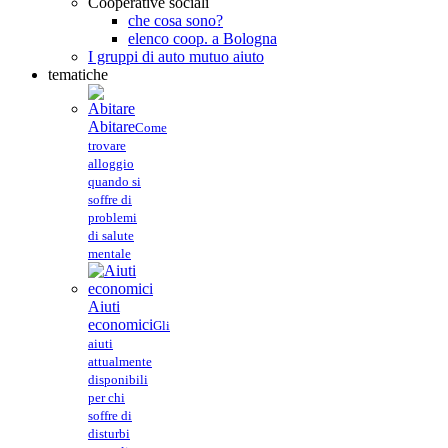
Cooperative sociali
che cosa sono?
elenco coop. a Bologna
I gruppi di auto mutuo aiuto
tematiche
Abitare
Come
trovare
alloggio
quando si
soffre di
problemi
di salute
mentale
Aiuti
economici
Gli
aiuti
attualmente
disponibili
per chi
soffre di
disturbi