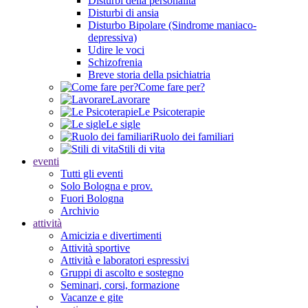
Disturbi della personalità
Disturbi di ansia
Disturbo Bipolare (Sindrome maniaco-
depressiva)
Udire le voci
Schizofrenia
Breve storia della psichiatria
Come fare per?
Lavorare
Le Psicoterapie
Le sigle
Ruolo dei familiari
Stili di vita
eventi
Tutti gli eventi
Solo Bologna e prov.
Fuori Bologna
Archivio
attività
Amicizia e divertimenti
Attività sportive
Attività e laboratori espressivi
Gruppi di ascolto e sostegno
Seminari, corsi, formazione
Vacanze e gite