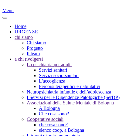
Menu
Home
URGENZE
chi siamo
Chi siamo
Progetto
Il team
a chi rivolgersi
La psichiatria per adulti
Servizi sanitari
Servizi socio-sanitari
L'accoglienza
Percorsi terapeutici e riabilitativi
Neuropsichiatria infantile e dell’adolescenza
I Servizi per le Dipendenze Patologiche (SerDP)
Associazioni della Salute Mentale di Bologna
A Bologna
Che cosa sono?
Cooperative sociali
che cosa sono?
elenco coop. a Bologna
I gruppi di auto mutuo aiuto