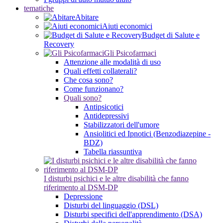
tematiche
Abitare
Aiuti economici
Budget di Salute e
Recovery
Gli Psicofarmaci
Attenzione alle modalità di uso
Quali effetti collaterali?
Che cosa sono?
Come funzionano?
Quali sono?
Antipsicotici
Antidepressivi
Stabilizzatori dell'umore
Ansiolitici ed Ipnotici (Benzodiazepine -
BDZ)
Tabella riassuntiva
I disturbi psichici e le altre disabilità che fanno
riferimento al DSM-DP
Depressione
Disturbi del linguaggio (DSL)
Disturbi specifici dell'apprendimento (DSA)