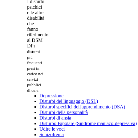
I disturbi
psichici
e le altre
disabilità
che
fanno
riferimento
al DSM-
DP
I
disturbi
più
frequenti
presi in
carico nei
servizi
pubblici
di cura
Depressione
Disturbi del linguaggio (DSL)
Disturbi specifici dell'apprendimento (DSA)
Disturbi della personalità
Disturbi di ansia
Disturbo Bipolare (Sindrome maniaco-depressiva)
Udire le voci
Schizofrenia