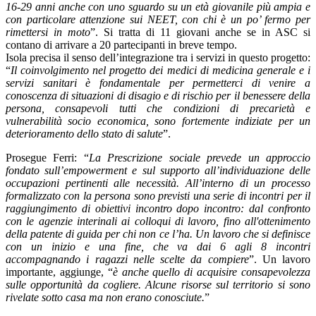
16-29 anni anche con uno sguardo su un età giovanile più ampia e
con particolare attenzione sui NEET, con chi è un po’ fermo per
rimettersi in moto
”. Si tratta di 11 giovani anche se in ASC si
contano di arrivare a 20 partecipanti in breve tempo.
Isola precisa il senso dell’integrazione tra i servizi in questo progetto:
“
Il coinvolgimento nel progetto dei medici di medicina generale e i
servizi sanitari è fondamentale per permetterci di venire a
conoscenza di situazioni di disagio e di rischio per il benessere della
persona, consapevoli tutti che condizioni di precarietà e
vulnerabilità socio economica, sono fortemente indiziate per un
deterioramento dello stato di salute
”.
Prosegue Ferri: “
La Prescrizione sociale prevede un approccio
fondato sull’empowerment e sul supporto all’individuazione delle
occupazioni pertinenti alle necessità. All’interno di un processo
formalizzato con la persona sono previsti una serie di incontri per il
raggiungimento di obiettivi incontro dopo incontro: dal confronto
con le agenzie interinali ai colloqui di lavoro, fino all'ottenimento
della patente di guida per chi non ce l’ha. Un lavoro che si definisce
con un inizio e una fine, che va dai 6 agli 8 incontri
accompagnando i ragazzi nelle scelte da compiere
”. Un lavoro
importante, aggiunge, “
è anche quello di acquisire consapevolezza
sulle opportunità da cogliere. Alcune risorse sul territorio si sono
rivelate sotto casa ma non erano conosciute.
”