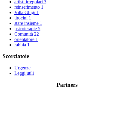
artisti irregolari
3
reinserimento
1
Villa Ghigi
1
tirocini
1
stare insieme
1
psicoterapie
5
Comunità
22
orientatore
1
rabbia
1
Scorciatoie
Urgenze
Leggi utili
Partners