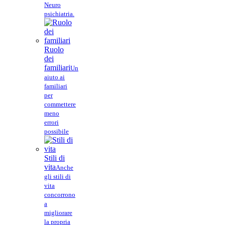
Neuro
psichiatria.
Ruolo
dei
familiari
Un
aiuto ai
familiari
per
commettere
meno
errori
possibile
Stili di
vita
Anche
gli stili di
vita
concorrono
a
migliorare
la propria