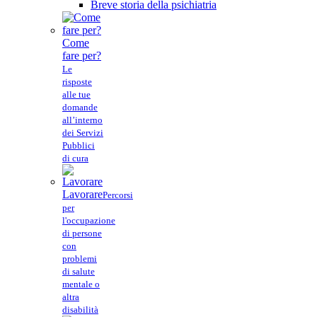
Breve storia della psichiatria
Come
fare per?
Le
risposte
alle tue
domande
all’interno
dei Servizi
Pubblici
di cura
Lavorare
Percorsi
per
l'occupazione
di persone
con
problemi
di salute
mentale o
altra
disabilità