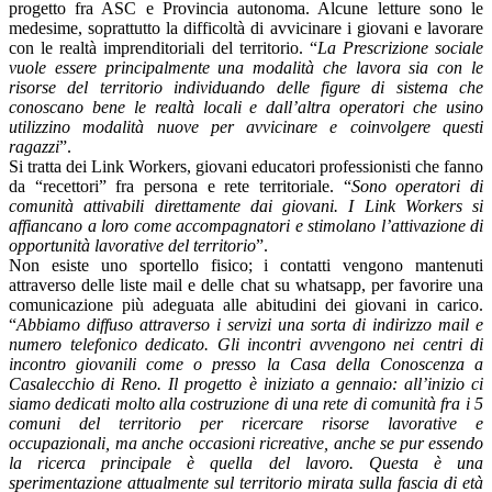
progetto fra ASC e Provincia autonoma. Alcune letture sono le
medesime, soprattutto la difficoltà di avvicinare i giovani e lavorare
con le realtà imprenditoriali del territorio. “
La Prescrizione sociale
vuole essere principalmente una modalità che lavora sia con le
risorse del territorio individuando delle figure di sistema che
conoscano bene le realtà locali e dall’altra operatori che usino
utilizzino modalità nuove per avvicinare e coinvolgere questi
ragazzi
”.
Si tratta dei Link Workers, giovani educatori professionisti che fanno
da “recettori” fra persona e rete territoriale. “
Sono operatori di
comunità attivabili direttamente dai giovani. I Link Workers si
affiancano a loro come accompagnatori e stimolano l’attivazione di
opportunità lavorative del territorio
”.
Non esiste uno sportello fisico; i contatti vengono mantenuti
attraverso delle liste mail e delle chat su whatsapp, per favorire una
comunicazione più adeguata alle abitudini dei giovani in carico.
“
Abbiamo diffuso attraverso i servizi una sorta di indirizzo mail e
numero telefonico dedicato. Gli incontri avvengono nei centri di
incontro giovanili come o presso la Casa della Conoscenza a
Casalecchio di Reno. Il progetto è iniziato a gennaio: all’inizio ci
siamo dedicati molto alla costruzione di una rete di comunità fra i 5
comuni del territorio per ricercare risorse lavorative e
occupazionali, ma anche occasioni ricreative, anche se pur essendo
la ricerca principale è quella del lavoro. Questa è una
sperimentazione attualmente sul territorio mirata sulla fascia di età