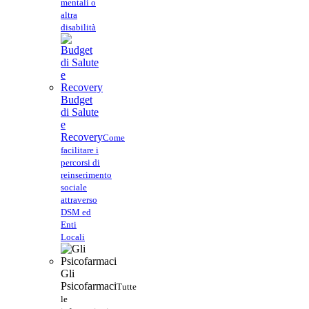
mentali o
altra
disabilità
Budget
di Salute
e
Recovery
Come
facilitare i
percorsi di
reinserimento
sociale
attraverso
DSM ed
Enti
Locali
Gli
Psicofarmaci
Tutte
le