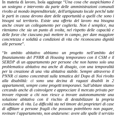
In materia di lavoro, Isola aggiunge “
Una cosa che auspichiamo è
un sostegno e intervento da parte delle amministrazioni comunali
rivolto al mondo imprenditoriale, dell'artigianato locale perché tutte
le parti in causa devono dare delle opportunità a quelli che sono i
bisogni sul territorio. Esiste una offerta del lavoro ma bisogna
anche creare un collegamento per coglierla. Non è semplice, ma
riteniamo che sia un punto di svolta, nel rispetto delle capacità e
delle forze che ciascuno può mettere in campo, per dare maggiore
concretezza e solidità a condizioni di vita che riconoscano dignità
alle persone
”.
“
In ambito abitativo abbiamo un progetto nell’ambito del
finanziamento del PNRR di Housing temporaneo con il CSM e il
SERDP di un appartamento per persone che non hanno solo una
problematica abitativa ma anche di disagio, con una temporalità
per la creazione di una vita abitativa stabile. Sempre attraverso il
PNNR ci siamo concentrati sulla tematica del Dopo di Noi rivolto
alla disabilità: ci sono una decina di ragazzi disabili in 2
appartamenti, sempre come progetti temporanei. Sull’abitare stiamo
cercando anche di coinvolgere e approcciare il mercato privato per
trovare risposte a chi non riesce a trovare autonomamente una
soluzione abitativa con il rischio di destabilizzare la propria
condizione di vita. La difficoltà sta nel timore dei proprietari di case
di affittare a persone fragili che possono potrebbero non pagare,
rovinare l’appartamento, non andarsene: avere alle spalle il servizio