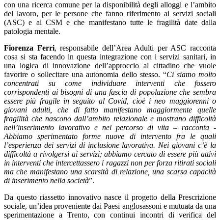
con una ricerca comune per la disponibilità degli alloggi e l’ambito
del lavoro, per le persone che fanno riferimento ai servizi sociali
(ASC) e al CSM e che manifestano tutte le fragilità date dalla
patologia mentale.
Fiorenza Ferri
, responsabile dell’Area Adulti per ASC racconta
cosa si sta facendo in questa integrazione con i servizi sanitari, in
una logica di innovazione dell’approccio al cittadino che vuole
favorire o sollecitare una autonomia dello stesso. “
Ci siamo molto
concentrati su come individuare interventi che fossero
corrispondenti ai bisogni di una fascia di popolazione che sembra
essere più fragile in seguito al Covid, cioè i neo maggiorenni o
giovani adulti, che di fatto manifestano maggiormente quelle
fragilità che nascono dall’ambito relazionale e mostrano difficoltà
nell’inserimento lavorativo e nel percorso di vita – racconta -
Abbiamo sperimentato forme nuove di intervento fra le quali
l’esperienza dei servizi di inclusione lavorativa. Nei giovani c’è la
difficoltà a rivolgersi ai servizi; abbiamo cercato di essere più attivi
in interventi che intercettassero i ragazzi non per forza ritirati sociali
ma che manifestano una scarsità di relazione, una scarsa capacità
di inserimento nella società
”.
Da questo riassetto innovativo nasce il progetto della Prescrizione
sociale, un’idea proveniente dai Paesi anglosassoni e mutuata da una
sperimentazione a Trento, con continui incontri di verifica del