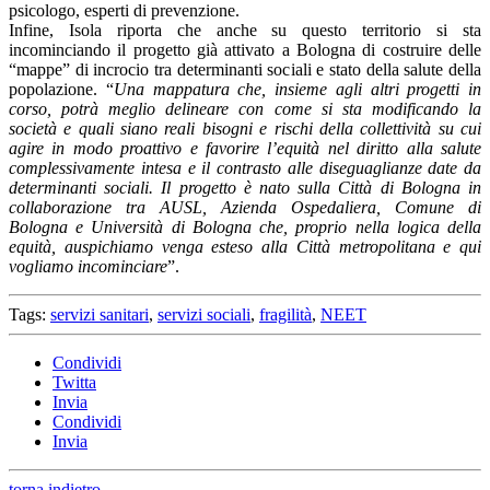
psicologo, esperti di prevenzione.
Infine, Isola riporta che anche su questo territorio si sta
incominciando il progetto già attivato a Bologna di costruire delle
“mappe” di incrocio tra determinanti sociali e stato della salute della
popolazione. “
Una mappatura che, insieme agli altri progetti in
corso, potrà meglio delineare con come si sta modificando la
società e quali siano reali bisogni e rischi della collettività su cui
agire in modo proattivo e favorire l’equità nel diritto alla salute
complessivamente intesa e il contrasto alle diseguaglianze date da
determinanti sociali. Il progetto è nato sulla Città di Bologna in
collaborazione tra AUSL, Azienda Ospedaliera, Comune di
Bologna e Università di Bologna che, proprio nella logica della
equità, auspichiamo venga esteso alla Città metropolitana e qui
vogliamo incominciare
”.
Tags:
servizi sanitari
,
servizi sociali
,
fragilità
,
NEET
Condividi
Twitta
Invia
Condividi
Invia
torna indietro