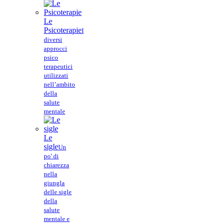
Le
Psicoterapie
I
diversi
approcci
psico
terapeutici
utilizzati
nell’ambito
della
salute
mentale
Le
sigle
Un
po' di
chiarezza
nella
giungla
delle sigle
della
salute
mentale e