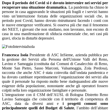
Dopo il periodo del Covid si è dovuto intervenire nei servizi per
recuperare una situazione drammatica.
La pandemia ha chiuso le
persone in casa aggravando le situazioni più fragili e i servizi hanno
visto un’interruzione forzata delle organizzazioni sociali che, in
periodo post Covid, hanno dovuto ristrutturarsi facendo i conti con
le nuove emergenze verificatesi. Si osserva più che mai il fenomeno
dei NEET, i giovani che non studiano, non lavorano, non escono di
casa in una manifestazione di sfiducia esistenziale che, nei casi più
gravi, sfocia in disturbi depressivi.
Francesca Isola
Presidente di ASC InSieme, azienda pubblica per
la gestione dei Servizi alla Persona dell'Unione Valli del Reno,
Lavino e Samoggia (costituita dai Comuni di Casalecchio di Reno,
Monte San Pietro, Sasso Marconi, Valsamoggia, Zola Predosa),
racconta che anche ASC è stata coinvolta dall’ondata pandemica e
ha dovuto cambiare repentinamente l’organizzazione dei servizi alla
quale il personale ha risposto molto bene riadeguandosi alle nuove
esigenze della popolazione, nonostante anche gli operatori fossero
colpiti nella loro organizzazione famigliare e personale.
L’integrazione con il CSM dell’AUSL di Bologna Distretto Reno
Lavino Samoggia che coincide con il territorio di competenza di
ASC, data da diversi anni e
i progetti comuni sono
principalmente quelli del Budget di Salute
, l’ambito dell’abitare