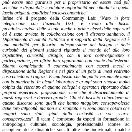
può essere una garanzia per il proprietario ed essere così più
sensibile e disponibile e valutare opportunità per cittadini in quella
fascia grigia di condizioni socio-economiche
”.
Infine c’è il progetto della Community Lab: “
Nato in forte
integrazione con l’azienda USL, è rivolto alla fascia
preadolescenziale delle scuole medie o prime classi delle superiori
ed è stato avviato in collaborazione con il distretto sanitario, il
Dipartimento di Sanità Pubblica e il supporto della Regione ed è
una modalità per favorire un’espressione dei bisogni e delle
curiosità dei giovani studenti riguardo il mondo del alle loro
aspettative, curiosità, disagio, con il loro coinvolgimento e
partecipazione, per offrire loro opportunità non calate dall’esterno.
Stiamo completando il coinvolgimento con esperti messi a
disposizione dalla Regione e nel giro di un paio di mesi vedremo
cosa chiedono i ragazzi. È una fascia che ha patito veramente tanto
con la pandemia. In alcuni laboratori e gruppi sono rimasta molto
colpita dal riscontro di quanto colleghi e operatori riportano dalla
propria esperienza professionale, cioè che il disorientamento di
questi ragazzini è davvero grande. Chi si è lasciato coinvolgere da
questo discorso sono quelli che hanno maggiore consapevolezza
delle loro difficoltà, ma non era scontato e vi sono anche coloro che
magari sono stati spinti dalla curiosità o con scarsa
consapevolezza
”. Il team è composto da esperti in formazione in
antropologia culturale, sociologia, professionalità idonee ad
accogliere delle dinamiche sociali oltre che individuali, qualche