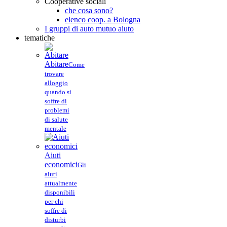
Cooperative sociali
che cosa sono?
elenco coop. a Bologna
I gruppi di auto mutuo aiuto
tematiche
Abitare
Come
trovare
alloggio
quando si
soffre di
problemi
di salute
mentale
Aiuti
economici
Gli
aiuti
attualmente
disponibili
per chi
soffre di
disturbi