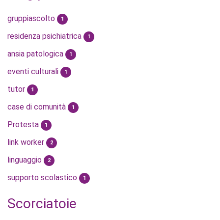
gruppiascolto
1
residenza psichiatrica
1
ansia patologica
1
eventi culturali
1
tutor
1
case di comunità
1
Protesta
1
link worker
2
linguaggio
2
supporto scolastico
1
Scorciatoie