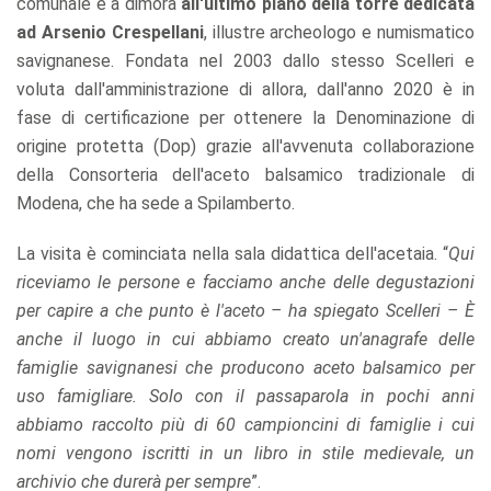
comunale è a dimora
all'ultimo piano della torre dedicata
ad Arsenio Crespellani
, illustre archeologo e numismatico
savignanese. Fondata nel 2003 dallo stesso Scelleri e
voluta dall'amministrazione di allora, dall'anno 2020 è in
fase di certificazione per ottenere la Denominazione di
origine protetta (Dop) grazie all'avvenuta collaborazione
della Consorteria dell'aceto balsamico tradizionale di
Modena, che ha sede a Spilamberto.
La visita è cominciata nella sala didattica dell'acetaia. “
Qui
riceviamo le persone e facciamo anche delle degustazioni
per capire a che punto è l'aceto – ha spiegato Scelleri – È
anche il luogo in cui abbiamo creato un'anagrafe delle
famiglie savignanesi che producono aceto balsamico per
uso famigliare. Solo con il passaparola in pochi anni
abbiamo raccolto più di 60 campioncini di famiglie i cui
nomi vengono iscritti in un libro in stile medievale, un
archivio che durerà per sempre
”.