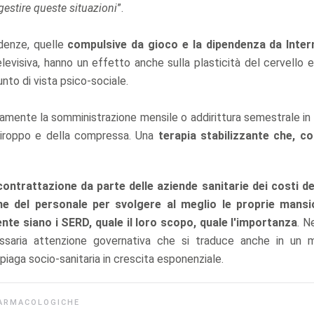
gestire queste situazioni
”.
denze, quelle
compulsive da gioco e la dipendenza da Inter
evisiva, hanno un effetto anche sulla plasticità del cervello e
nto di vista psico-sociale.
ivamente la somministrazione mensile o addirittura semestrale in
 sciroppo e della compressa. Una
terapia stabilizzante che, co
contrattazione da parte delle aziende sanitarie dei costi d
e del personale per svolgere al meglio le proprie mansio
nte siano i SERD, quale il loro scopo, quale l'importanza
. N
saria attenzione governativa che si traduce anche in un 
piaga socio-sanitaria in crescita esponenziale.
ARMACOLOGICHE