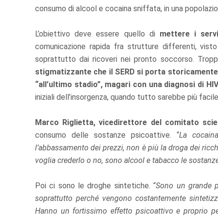
consumo di alcool e cocaina sniffata, in una popolazi
L’obiettivo deve essere quello di
mettere i servi
comunicazione rapida fra strutture differenti, vis
soprattutto dai ricoveri nei pronto soccorso. Troppo
stigmatizzante che il SERD si porta storicamente 
“all’ultimo stadio”, magari con una diagnosi di HI
iniziali dell’insorgenza, quando tutto sarebbe più facil
Marco Riglietta, vicedirettore del comitato scie
consumo delle sostanze psicoattive. “
La cocain
l’abbassamento dei prezzi, non è più la droga dei ricc
voglia crederlo o no, sono alcool e tabacco le sostanze
Poi ci sono le droghe sintetiche. “
Sono un grande p
soprattutto perché vengono costantemente sintetizz
Hanno un fortissimo effetto psicoattivo e proprio 