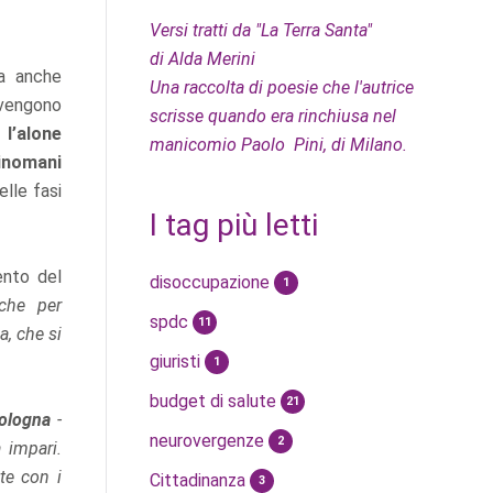
Versi tratti da "La Terra Santa"
di Alda Merini
ca anche
Una raccolta di poesie che l'autrice
ovengono
scrisse quando era rinchiusa nel
è
l’alone
manicomio Paolo Pini, di Milano.
oinomani
elle fasi
I tag più letti
mento del
disoccupazione
1
che per
spdc
11
a, che si
giuristi
1
budget di salute
21
Bologna
-
neurovergenze
2
 impari.
te con i
Cittadinanza
3