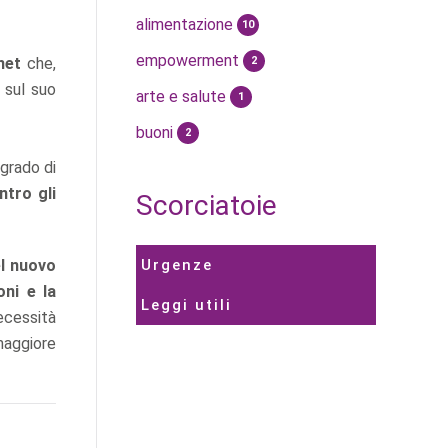
alimentazione
10
empowerment
net
che,
2
 sul suo
arte e salute
1
buoni
2
 grado di
ntro gli
Scorciatoie
Urgenze
el nuovo
ni e la
Leggi utili
ecessità
maggiore