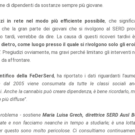
one di dipendenti da sostanze sempre più giovane.
zi in rete nel modo più efficiente possibile
, che signifi
to che la gran parte dei giovani che si rivolgono al SERD pr
 tardi, verrebbe da dire. La causa di questi ricoveri tardivi 
dietro, come luogo presso il quale si rivolgono solo gli er
V
. Pregiudizi ovviamente, ma gravi perché limitano gli interventi n
e da affrontare.
ntifico della FeDerSerd
, ha riportato i dati riguardanti l’au
a dal 2005 viene consumata da tutte le classi sociali an
hi. Anche la cannabis può creare dipendenza, è bene ricordarlo, m
 più diffuse
”.
roblema - sostiene
Maria Luisa Grech, direttrice SERD Ausl 
ate e non facciamo neanche in tempo a studiarle; è una lotta
per questo sono molto pericolose. Ci consultiamo continuamen