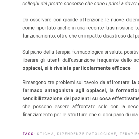
colleghi del pronto soccorso che sono i primi a dover 
Da osservare con grande attenzione le nuove dipen
come riportato anche in una recente trasmissione tel
funzionamento, oltre che un impatto disastroso dal pu
Sul piano della terapia farmacologica si saluta posit
liberare gli utenti dall’assunzione frequente dello
oppiacei, si è rivelata particolarmente efficace
.
Rimangono tre problemi sul tavolo da affrontare:
la 
farmaco antagonista agli oppiacei, la formazion
sensibilizzazione dei pazienti su cosa effettivame
che possono essere affrontate solo con la neces
finanziamento per le strutture che si occupano di una 
TAGS:
STIGMA
,
DIPENDENZE PATOLOGICHE
,
TERAPIE