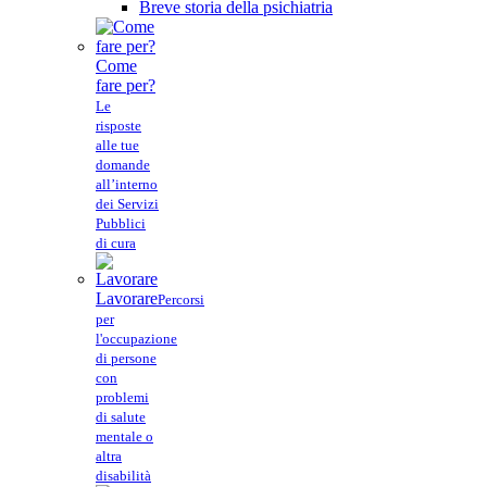
Breve storia della psichiatria
Come
fare per?
Le
risposte
alle tue
domande
all’interno
dei Servizi
Pubblici
di cura
Lavorare
Percorsi
per
l'occupazione
di persone
con
problemi
di salute
mentale o
altra
disabilità