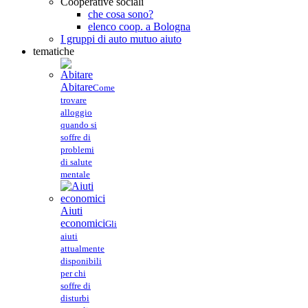
Cooperative sociali
che cosa sono?
elenco coop. a Bologna
I gruppi di auto mutuo aiuto
tematiche
Abitare
Come
trovare
alloggio
quando si
soffre di
problemi
di salute
mentale
Aiuti
economici
Gli
aiuti
attualmente
disponibili
per chi
soffre di
disturbi