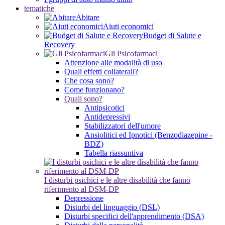
tematiche
Abitare
Aiuti economici
Budget di Salute e
Recovery
Gli Psicofarmaci
Attenzione alle modalità di uso
Quali effetti collaterali?
Che cosa sono?
Come funzionano?
Quali sono?
Antipsicotici
Antidepressivi
Stabilizzatori dell'umore
Ansiolitici ed Ipnotici (Benzodiazepine -
BDZ)
Tabella riassuntiva
I disturbi psichici e le altre disabilità che fanno
riferimento al DSM-DP
Depressione
Disturbi del linguaggio (DSL)
Disturbi specifici dell'apprendimento (DSA)