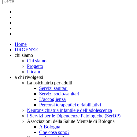
Home
URGENZE
chi siamo
Chi siamo
Progetto
Il team
a chi rivolgersi
La psichiatria per adulti
Servizi sanitari
Servizi socio-sanitari
L'accoglienza
Percorsi terapeutici e riabilitativi
Neuropsichiatria infantile e dell’adolescenza
I Servizi per le Dipendenze Patologiche (SerDP)
Associazioni della Salute Mentale di Bologna
A Bologna
Che cosa sono?