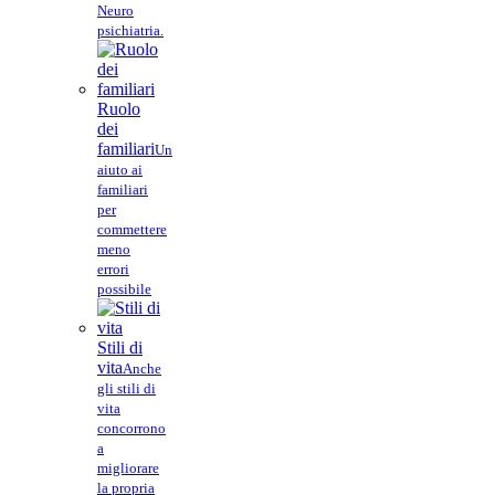
Neuro
psichiatria.
Ruolo
dei
familiari
Un
aiuto ai
familiari
per
commettere
meno
errori
possibile
Stili di
vita
Anche
gli stili di
vita
concorrono
a
migliorare
la propria