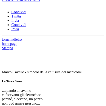
Condividi
Twitta
Invia
Condividi
Invia
torna indietro
homepage
Stampa
Marco Cavallo - simbolo della chiusura dei manicomi
La Terra Santa
...quando amavamo
ci facevano gli elettrochoc
perché, dicevano, un pazzo
non può amare nessuno...