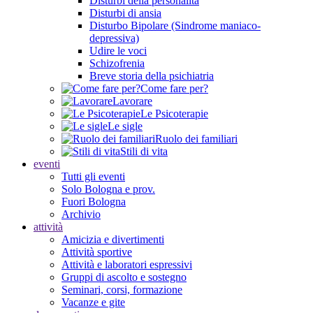
Disturbi della personalità
Disturbi di ansia
Disturbo Bipolare (Sindrome maniaco-
depressiva)
Udire le voci
Schizofrenia
Breve storia della psichiatria
Come fare per?
Lavorare
Le Psicoterapie
Le sigle
Ruolo dei familiari
Stili di vita
eventi
Tutti gli eventi
Solo Bologna e prov.
Fuori Bologna
Archivio
attività
Amicizia e divertimenti
Attività sportive
Attività e laboratori espressivi
Gruppi di ascolto e sostegno
Seminari, corsi, formazione
Vacanze e gite