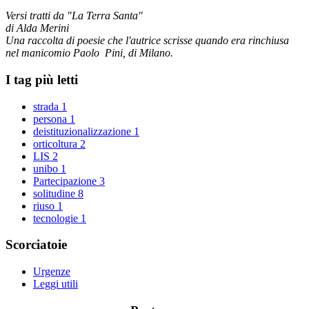
Versi tratti da "La Terra Santa"
di Alda Merini
Una raccolta di poesie che l'autrice scrisse quando era rinchiusa
nel manicomio Paolo Pini, di Milano.
I tag più letti
strada
1
persona
1
deistituzionalizzazione
1
orticoltura
2
LIS
2
unibo
1
Partecipazione
3
solitudine
8
riuso
1
tecnologie
1
Scorciatoie
Urgenze
Leggi utili