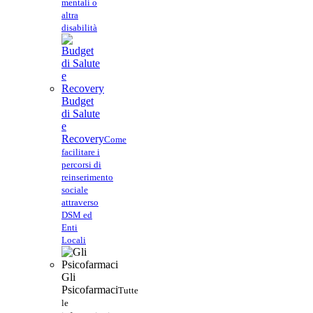
mentali o
altra
disabilità
Budget
di Salute
e
Recovery
Come
facilitare i
percorsi di
reinserimento
sociale
attraverso
DSM ed
Enti
Locali
Gli
Psicofarmaci
Tutte
le