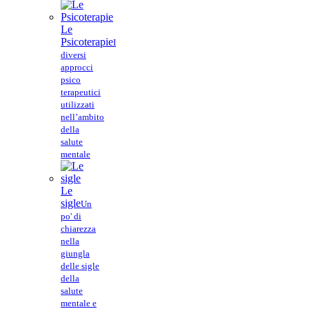
Le
Psicoterapie
I
diversi
approcci
psico
terapeutici
utilizzati
nell’ambito
della
salute
mentale
Le
sigle
Un
po' di
chiarezza
nella
giungla
delle sigle
della
salute
mentale e