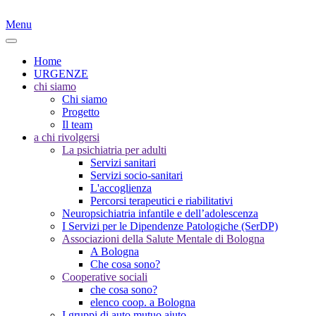
Menu
Home
URGENZE
chi siamo
Chi siamo
Progetto
Il team
a chi rivolgersi
La psichiatria per adulti
Servizi sanitari
Servizi socio-sanitari
L'accoglienza
Percorsi terapeutici e riabilitativi
Neuropsichiatria infantile e dell’adolescenza
I Servizi per le Dipendenze Patologiche (SerDP)
Associazioni della Salute Mentale di Bologna
A Bologna
Che cosa sono?
Cooperative sociali
che cosa sono?
elenco coop. a Bologna
I gruppi di auto mutuo aiuto