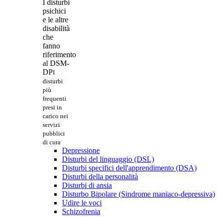
I disturbi
psichici
e le altre
disabilità
che
fanno
riferimento
al DSM-
DP
I
disturbi
più
frequenti
presi in
carico nei
servizi
pubblici
di cura
Depressione
Disturbi del linguaggio (DSL)
Disturbi specifici dell'apprendimento (DSA)
Disturbi della personalità
Disturbi di ansia
Disturbo Bipolare (Sindrome maniaco-depressiva)
Udire le voci
Schizofrenia