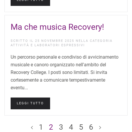
Ma che musica Recovery!
SCRITTO IL
25 NOVEMBRE 2025
NELLA CATEGORIA
ATTIVITÀ E LABORATORI ESPRESSIVI
Un percorso personale e condiviso di avvicinamento
musicale e canoro organizzato nell'ambito del
Recovery College. I posti sono limitati. Si invita
cortesemente a comunicare tempestivamente
eventu...
LEGGI TUTTO
1
2
3
4
5
6