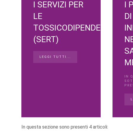
I SERVIZI PER
I
LE
DI
TOSSICODIPENDENZE
I
(SERT)
N
S
LEGGI TUTTI...
M
IN 
SOT
PRE
L
In questa sezione sono presenti 4 articoli: