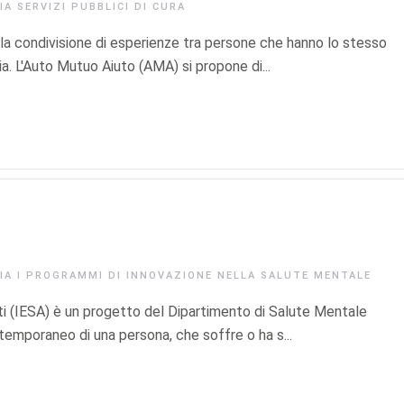
RIA
SERVIZI PUBBLICI DI CURA
a condivisione di esperienze tra persone che hanno lo stesso
a. L'Auto Mutuo Aiuto (AMA) si propone di...
RIA
I PROGRAMMI DI INNOVAZIONE NELLA SALUTE MENTALE
ti (IESA) è un progetto del Dipartimento di Salute Mentale
temporaneo di una persona, che soffre o ha s...