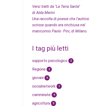
Versi tratti da "La Terra Santa"
di Alda Merini
Una raccolta di poesie che l'autrice
scrisse quando era rinchiusa nel
manicomio Paolo Pini, di Milano.
I tag più letti
supporto psicologico
2
Regione
2
giovani
6
socialnetwork
1
camminate
4
agricoltura
3