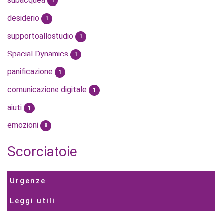
subacquea
1
desiderio
1
supportoallostudio
1
Spacial Dynamics
1
panificazione
1
comunicazione digitale
1
aiuti
1
emozioni
8
Scorciatoie
Urgenze
Leggi utili