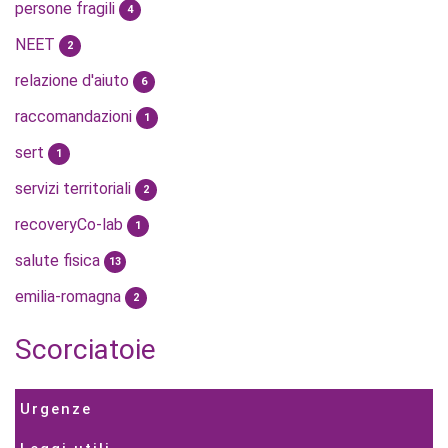
persone fragili
4
NEET
2
relazione d'aiuto
6
raccomandazioni
1
sert
1
servizi territoriali
2
recoveryCo-lab
1
salute fisica
13
emilia-romagna
2
Scorciatoie
Urgenze