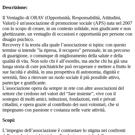
Descrizione:
Il Ventaglio di ORAV (Opportunità, Responsabilità, Attitudini,
Valori) è un'associazione di promozione sociale (APS) nata nel 2007
con lo scopo di creare, in un contesto solidale, non giudicante e non
ghettizzante, un ventaglio di occasioni e opportunità per persone con
disagio psichico.
Recovery è la teoria alla quale l’associazione si ispira: con questo
termine si intende "la ripresa, il recupero" personale, in un percorso
di guarigione, o comunque di miglioramento della salute e della
qualità di vita. Non solo chi è all’esordio, ma anche chi ha già una
lunga storia di cure psichiatriche può recuperare e mettere a frutto le
sue facoltà e abilità, in una prospettiva di autonomia, dignità e
serenità, fino a ritrovare un ruolo sociale il più possibile attivo,
partecipe e gratificante.
L'associazione opera da sempre in rete con altre associazioni del
settore che credono nel valori del “fare insieme”, vive con il
sostegno di molti amici, istituzioni, fondazioni, enti e privati
cittadini, e opera grazie al contributo dei suoi volontari, che si
impegnano con passione e costanza nelle varie attività.
Scopi:
L’impegno dell’associazione è contrastare lo stigma nei confronti