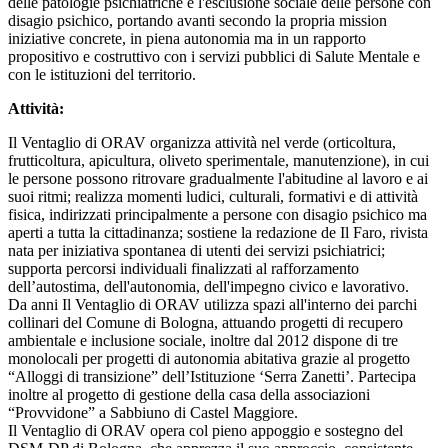
delle patologie psichiatriche e l'esclusione sociale delle persone con
disagio psichico, portando avanti secondo la propria mission
iniziative concrete, in piena autonomia ma in un rapporto
propositivo e costruttivo con i servizi pubblici di Salute Mentale e
con le istituzioni del territorio.
Attività:
Il Ventaglio di ORAV organizza attività nel verde (orticoltura,
frutticoltura, apicultura, oliveto sperimentale, manutenzione), in cui
le persone possono ritrovare gradualmente l'abitudine al lavoro e ai
suoi ritmi; realizza momenti ludici, culturali, formativi e di attività
fisica, indirizzati principalmente a persone con disagio psichico ma
aperti a tutta la cittadinanza; sostiene la redazione de Il Faro, rivista
nata per iniziativa spontanea di utenti dei servizi psichiatrici;
supporta percorsi individuali finalizzati al rafforzamento
dell’autostima, dell'autonomia, dell'impegno civico e lavorativo.
Da anni Il Ventaglio di ORAV utilizza spazi all'interno dei parchi
collinari del Comune di Bologna, attuando progetti di recupero
ambientale e inclusione sociale, inoltre dal 2012 dispone di tre
monolocali per progetti di autonomia abitativa grazie al progetto
“Alloggi di transizione” dell’Istituzione ‘Serra Zanetti’. Partecipa
inoltre al progetto di gestione della casa della associazioni
“Provvidone” a Sabbiuno di Castel Maggiore.
Il Ventaglio di ORAV opera col pieno appoggio e sostegno del