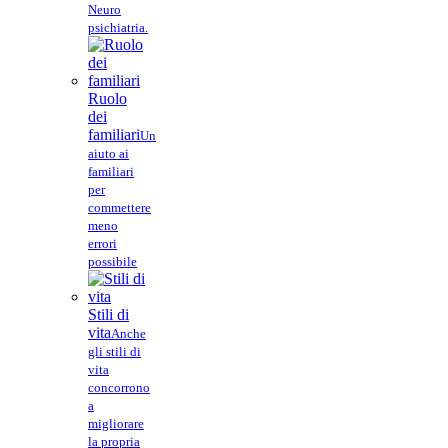
Neuro
psichiatria.
Ruolo
dei
familiari
Un
aiuto ai
familiari
per
commettere
meno
errori
possibile
Stili di
vita
Anche
gli stili di
vita
concorrono
a
migliorare
la propria