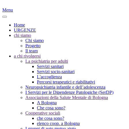
Menu
Home
URGENZE
chi siamo
Chi siamo
Progetto
Il team
a chi rivolgersi
La psichiatria per adulti
Servizi sanitari
Servizi socio-sanitari
L'accoglienza
Percorsi terapeutici e riabilitativi
Neuropsichiatria infantile e dell’adolescenza
I Servizi per le Dipendenze Patologiche (SerDP)
Associazioni della Salute Mentale di Bologna
A Bologna
Che cosa sono?
Cooperative sociali
che cosa sono?
elenco coop. a Bologna
I gruppi di auto mutuo aiuto