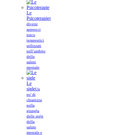
Le
Psicoterapie
I
diversi
approcci
psico
terapeutici
utilizzati
nell’ambito
della
salute
mentale
Le
sigle
Un
po' di
chiarezza
nella
giungla
delle sigle
della
salute
mentale e