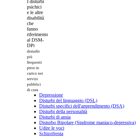
I disturbi
psichici
e le altre
disabilità
che
fanno
riferimento
al DSM-
DP
I
disturbi
più
frequenti
presi in
carico nei
servizi
pubblici
di cura
Depressione
Disturbi del linguaggio (DSL)
Disturbi specifici dell'apprendimento (DSA)
Disturbi della personalità
Disturbi di ansia
Disturbo Bipolare (Sindrome maniaco-depressiva)
Udire le voci
Schizofrenia