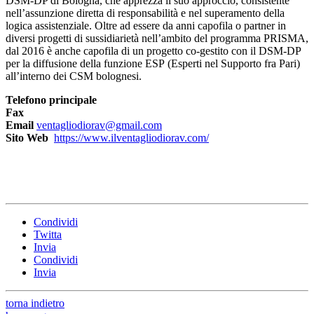
DSM-DP di Bologna, che apprezza il suo approccio, consistente
nell’assunzione diretta di responsabilità e nel superamento della
logica assistenziale. Oltre ad essere da anni capofila o partner in
diversi progetti di sussidiarietà nell’ambito del programma PRISMA,
dal 2016 è anche capofila di un progetto co-gestito con il DSM-DP
per la diffusione della funzione ESP (Esperti nel Supporto fra Pari)
all’interno dei CSM bolognesi.
Telefono principale
Fax
Email
ventagliodiorav@gmail.com
Sito Web
https://www.ilventagliodiorav.com/
Condividi
Twitta
Invia
Condividi
Invia
torna indietro