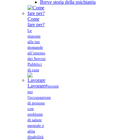
Breve storia della psichiatria
Come
fare per?
Le
risposte
alle tue
domande
all’interno
dei Servizi
Pubblici
di cura
Lavorare
Percorsi
per
l'occupazione
di persone
con
problemi
di salute
mentale o
altra
disabilità