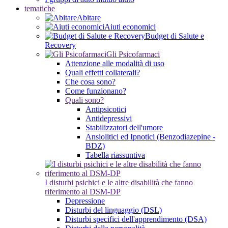
tematiche
Abitare
Aiuti economici
Budget di Salute e
Recovery
Gli Psicofarmaci
Attenzione alle modalità di uso
Quali effetti collaterali?
Che cosa sono?
Come funzionano?
Quali sono?
Antipsicotici
Antidepressivi
Stabilizzatori dell'umore
Ansiolitici ed Ipnotici (Benzodiazepine -
BDZ)
Tabella riassuntiva
I disturbi psichici e le altre disabilità che fanno
riferimento al DSM-DP
Depressione
Disturbi del linguaggio (DSL)
Disturbi specifici dell'apprendimento (DSA)