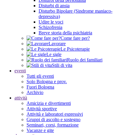
Disturbi della personalità
Disturbi di ansia
Disturbo Bipolare (Sindrome maniaco-
depressiva)
Udire le voci
Schizofrenia
Breve storia della psichiatria
Come fare per?
Lavorare
Le Psicoterapie
Le sigle
Ruolo dei familiari
Stili di vita
eventi
Tutti gli eventi
Solo Bologna e prov.
Fuori Bologna
Archivio
attività
Amicizia e divertimenti
Attività sportive
Attività e laboratori espressivi
Gruppi di ascolto e sostegno
Seminari, corsi, formazione
Vacanze e gite