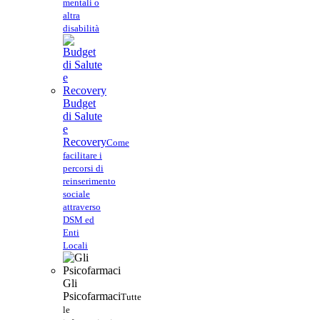
mentali o
altra
disabilità
Budget
di Salute
e
Recovery
Come
facilitare i
percorsi di
reinserimento
sociale
attraverso
DSM ed
Enti
Locali
Gli
Psicofarmaci
Tutte
le