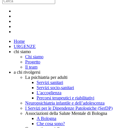
Home
URGENZE
chi siamo
Chi siamo
Progetto
Il team
a chi rivolgersi
La psichiatria per adulti
Servizi sanitari
Servizi socio-sanitari
L'accoglienza
Percorsi terapeutici e riabilitativi
Neuropsichiatria infantile e dell’adolescenza
I Servizi per le Dipendenze Patologiche (SerDP)
Associazioni della Salute Mentale di Bologna
A Bologna
Che cosa sono?