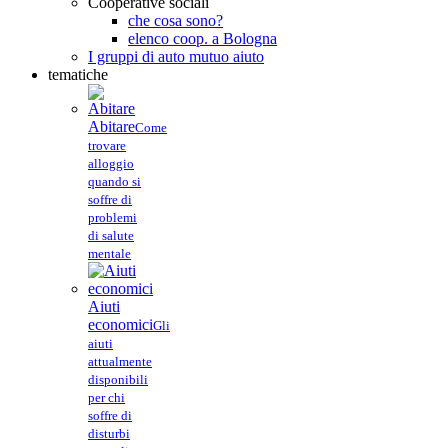
Cooperative sociali
che cosa sono?
elenco coop. a Bologna
I gruppi di auto mutuo aiuto
tematiche
Abitare
Come
trovare
alloggio
quando si
soffre di
problemi
di salute
mentale
Aiuti
economici
Gli
aiuti
attualmente
disponibili
per chi
soffre di
disturbi