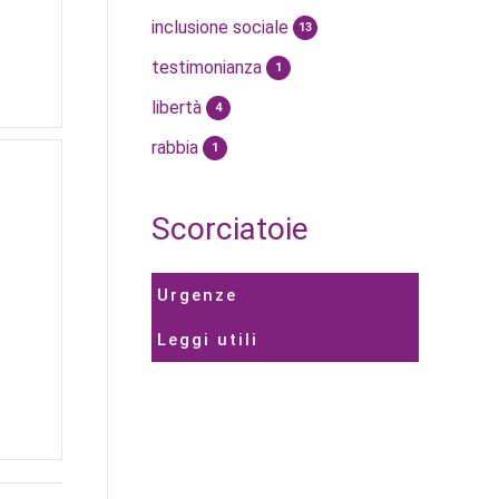
inclusione sociale
13
testimonianza
1
libertà
4
rabbia
1
Scorciatoie
Urgenze
Leggi utili