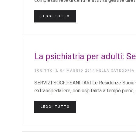
complessa rete di centri e attività gestite dire
LEGGI TUTTO
La psichiatria per adulti: Se
SCRITTO IL
04 MAGGIO 2014
NELLA CATEGORIA
SERVIZI SOCIO-SANITARI Le Residenze Socio-San
extraospedaliere, con ospitalità a tempo pieno,
LEGGI TUTTO