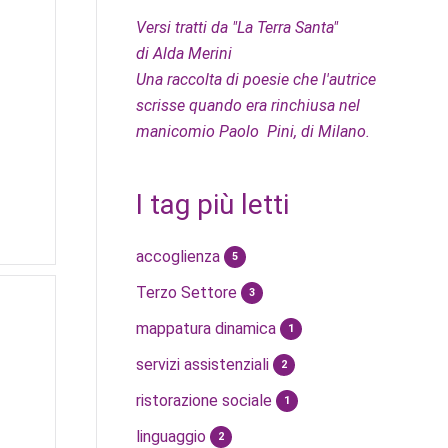
Versi tratti da "La Terra Santa"
di Alda Merini
Una raccolta di poesie che l'autrice
scrisse quando era rinchiusa nel
manicomio Paolo Pini, di Milano.
I tag più letti
accoglienza
5
Terzo Settore
3
mappatura dinamica
1
servizi assistenziali
2
ristorazione sociale
1
linguaggio
2