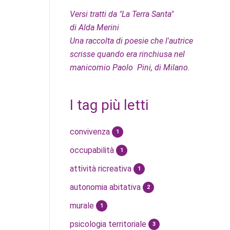
Versi tratti da "La Terra Santa"
di Alda Merini
Una raccolta di poesie che l'autrice
scrisse quando era rinchiusa nel
manicomio Paolo Pini, di Milano.
I tag più letti
convivenza
1
occupabilità
1
attività ricreativa
1
autonomia abitativa
2
murale
1
psicologia territoriale
3