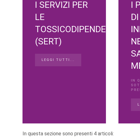
I SERVIZI PER
I
LE
DI
TOSSICODIPENDENZE
I
(SERT)
N
S
LEGGI TUTTI...
M
IN 
SOT
PRE
L
In questa sezione sono presenti 4 articoli: