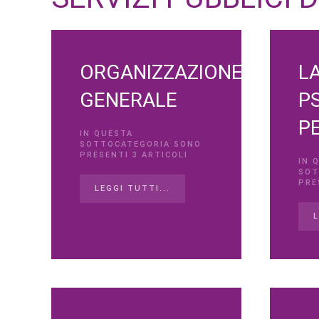
ORGANIZZAZIONE
L
GENERALE
PS
PE
IN QUESTA
SOTTOCATEGORIA SONO
PRESENTI 3 ARTICOLI
IN 
SOT
PRE
LEGGI TUTTI...
L