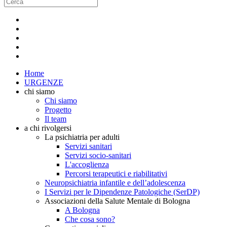
Home
URGENZE
chi siamo
Chi siamo
Progetto
Il team
a chi rivolgersi
La psichiatria per adulti
Servizi sanitari
Servizi socio-sanitari
L'accoglienza
Percorsi terapeutici e riabilitativi
Neuropsichiatria infantile e dell’adolescenza
I Servizi per le Dipendenze Patologiche (SerDP)
Associazioni della Salute Mentale di Bologna
A Bologna
Che cosa sono?