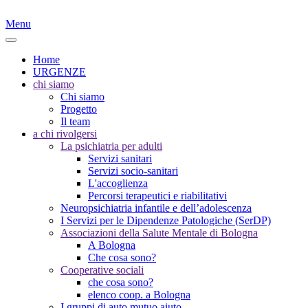
Menu
Home
URGENZE
chi siamo
Chi siamo
Progetto
Il team
a chi rivolgersi
La psichiatria per adulti
Servizi sanitari
Servizi socio-sanitari
L'accoglienza
Percorsi terapeutici e riabilitativi
Neuropsichiatria infantile e dell’adolescenza
I Servizi per le Dipendenze Patologiche (SerDP)
Associazioni della Salute Mentale di Bologna
A Bologna
Che cosa sono?
Cooperative sociali
che cosa sono?
elenco coop. a Bologna
I gruppi di auto mutuo aiuto