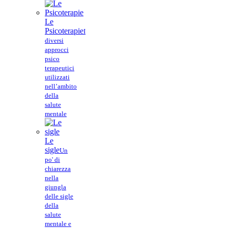
Le
Psicoterapie
I
diversi
approcci
psico
terapeutici
utilizzati
nell’ambito
della
salute
mentale
Le
sigle
Un
po' di
chiarezza
nella
giungla
delle sigle
della
salute
mentale e