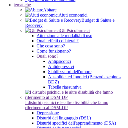
tematiche
Abitare
Aiuti economici
Budget di Salute e
Recovery
Gli Psicofarmaci
Attenzione alle modalità di uso
Quali effetti collaterali?
Che cosa sono?
Come funzionano?
Quali sono?
Antipsicotici
Antidepressivi
Stabilizzatori dell'umore
Ansiolitici ed Ipnotici (Benzodiazepine -
BDZ)
Tabella riassuntiva
I disturbi psichici e le altre disabilità che fanno
riferimento al DSM-DP
Depressione
Disturbi del linguaggio (DSL)
Disturbi specifici dell'apprendimento (DSA)