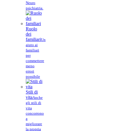
Neuro
psichiatria.
Ruolo
dei
familiari
Un
aiuto ai
familiari
per
commettere
meno
errori
possibile
Stili di
vita
Anche
gli stili di
vita
concorrono
a
migliorare
la propria