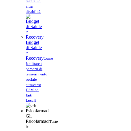
mentali o
altra
disabilità
Budget
di Salute
e
Recovery
Come
facilitare i
percorsi di
reinserimento
sociale
attraverso
DSM ed
Enti
Locali
Gli
Psicofarmaci
Tutte
le