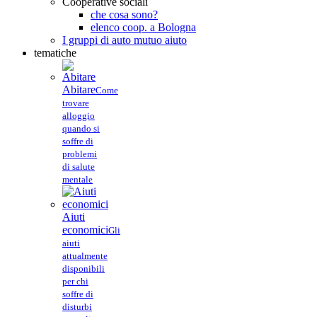
Cooperative sociali
che cosa sono?
elenco coop. a Bologna
I gruppi di auto mutuo aiuto
tematiche
Abitare
Come
trovare
alloggio
quando si
soffre di
problemi
di salute
mentale
Aiuti
economici
Gli
aiuti
attualmente
disponibili
per chi
soffre di
disturbi