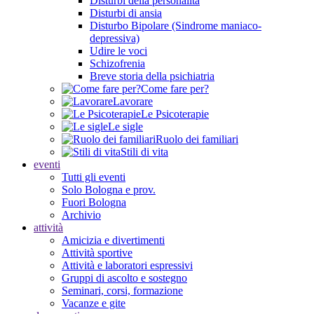
Disturbi della personalità
Disturbi di ansia
Disturbo Bipolare (Sindrome maniaco-
depressiva)
Udire le voci
Schizofrenia
Breve storia della psichiatria
Come fare per?
Lavorare
Le Psicoterapie
Le sigle
Ruolo dei familiari
Stili di vita
eventi
Tutti gli eventi
Solo Bologna e prov.
Fuori Bologna
Archivio
attività
Amicizia e divertimenti
Attività sportive
Attività e laboratori espressivi
Gruppi di ascolto e sostegno
Seminari, corsi, formazione
Vacanze e gite