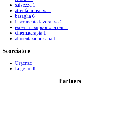
salvezza
1
attività ricreativa
1
basaglia
6
inserimento lavorativo
2
esperti in supporto ta pari
1
cinematerapia
1
alimentazione sana
1
Scorciatoie
Urgenze
Leggi utili
Partners