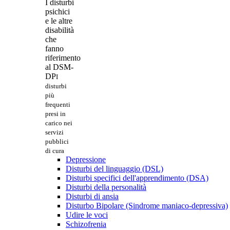
I disturbi
psichici
e le altre
disabilità
che
fanno
riferimento
al DSM-
DP
I
disturbi
più
frequenti
presi in
carico nei
servizi
pubblici
di cura
Depressione
Disturbi del linguaggio (DSL)
Disturbi specifici dell'apprendimento (DSA)
Disturbi della personalità
Disturbi di ansia
Disturbo Bipolare (Sindrome maniaco-depressiva)
Udire le voci
Schizofrenia