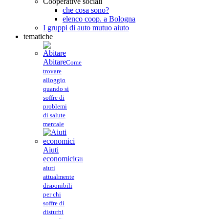
Cooperative sociali
che cosa sono?
elenco coop. a Bologna
I gruppi di auto mutuo aiuto
tematiche
Abitare
Come
trovare
alloggio
quando si
soffre di
problemi
di salute
mentale
Aiuti
economici
Gli
aiuti
attualmente
disponibili
per chi
soffre di
disturbi