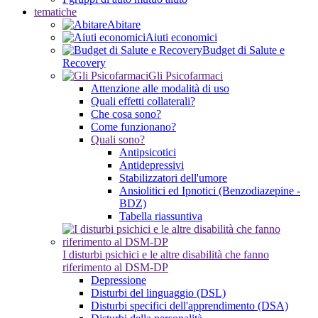
tematiche
Abitare
Aiuti economici
Budget di Salute e
Recovery
Gli Psicofarmaci
Attenzione alle modalità di uso
Quali effetti collaterali?
Che cosa sono?
Come funzionano?
Quali sono?
Antipsicotici
Antidepressivi
Stabilizzatori dell'umore
Ansiolitici ed Ipnotici (Benzodiazepine -
BDZ)
Tabella riassuntiva
I disturbi psichici e le altre disabilità che fanno
riferimento al DSM-DP
Depressione
Disturbi del linguaggio (DSL)
Disturbi specifici dell'apprendimento (DSA)