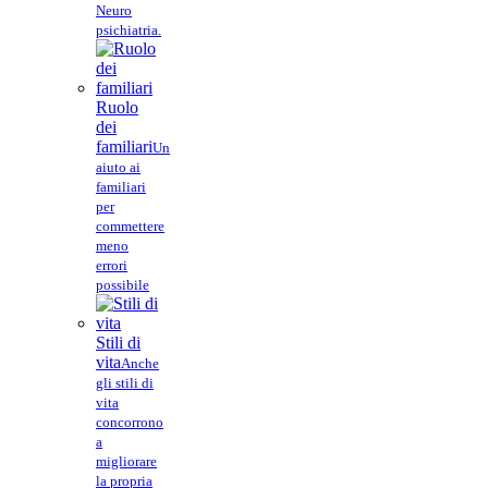
Neuro
psichiatria.
Ruolo
dei
familiari
Un
aiuto ai
familiari
per
commettere
meno
errori
possibile
Stili di
vita
Anche
gli stili di
vita
concorrono
a
migliorare
la propria