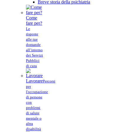
Breve storia della psichiatria
Come
fare per?
Le
risposte
alle tue
domande
all’interno
dei Servizi
Pubblici
di cura
Lavorare
Percorsi
per
l'occupazione
di persone
con
problemi
di salute
mentale o
altra
disabilità