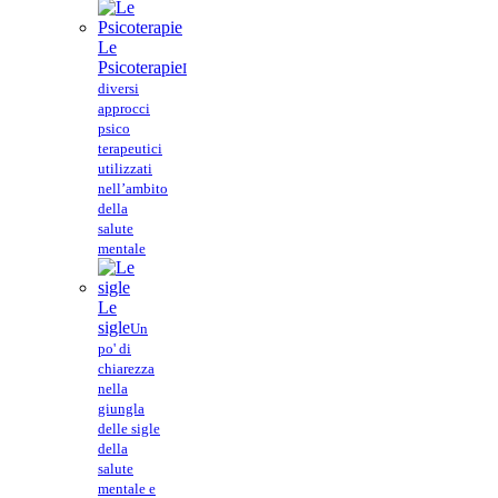
Le
Psicoterapie
I
diversi
approcci
psico
terapeutici
utilizzati
nell’ambito
della
salute
mentale
Le
sigle
Un
po' di
chiarezza
nella
giungla
delle sigle
della
salute
mentale e