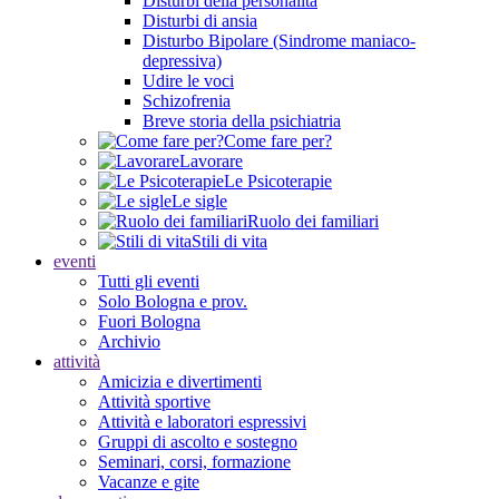
Disturbi della personalità
Disturbi di ansia
Disturbo Bipolare (Sindrome maniaco-
depressiva)
Udire le voci
Schizofrenia
Breve storia della psichiatria
Come fare per?
Lavorare
Le Psicoterapie
Le sigle
Ruolo dei familiari
Stili di vita
eventi
Tutti gli eventi
Solo Bologna e prov.
Fuori Bologna
Archivio
attività
Amicizia e divertimenti
Attività sportive
Attività e laboratori espressivi
Gruppi di ascolto e sostegno
Seminari, corsi, formazione
Vacanze e gite