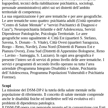
logopedisti, tecnici della riabilitazione psichiatrica, sociologi,
personale amministrativo) attivi sui sei distretti dell’ambito
territoriale di competenza.
La sua organizzazione è per aree tematiche e per aree geografiche.
Le aree tematiche sono quattro: psichiatria adulti (Unità operative
“Centro di Salute Mentale” e “servizi Psichiatrici di Diagnosi e
Cura”), Neuropsichiatria Infantile e dell’Adolescenza, Servizi
Dipendenze Patologiche, Psicologia Territoriale. Le aree
geografiche sono ugualmente 4: Città Est (quartieri S. Stefano,
Savena, S. Donato - S. Vitale), Città Ovest (quartieri Saragozza,
Borgo – Reno, Navile), Zona Nord (Distretti di Pianura Est e
Pianura Ovest), Zona Sud (Distretti di Appennino Bolognese, Reno
– Lavino – Samoggia, S. Lazzaro). In ogni area geografica è
presente l’intero set di servizi di primo livello delle aree tematiche. I
servizi e programmi di secondo livello operano su tutta l’area
aziendale (Programma Integrato Disabilità e Salute, Psichiatria
dell’Adolescenza, Programma Popolazioni Vulnerabili e Psichiatria
Forense).
Scopi
La missione del DSM-DP è la tutela della salute mentale nella
popolazione di riferimento. Il concetto di salute mentale comprende
anche le disabilità fisiche ed intellettive nell’età evolutiva ed i
problemi di dipendenza patologica.
Il DSM-DP opera con personale proprio ed in convenzione con Enti