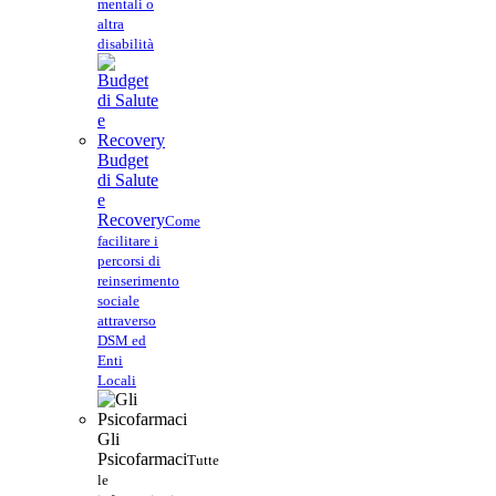
mentali o
altra
disabilità
Budget
di Salute
e
Recovery
Come
facilitare i
percorsi di
reinserimento
sociale
attraverso
DSM ed
Enti
Locali
Gli
Psicofarmaci
Tutte
le