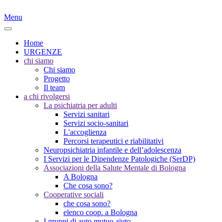
Menu
Home
URGENZE
chi siamo
Chi siamo
Progetto
Il team
a chi rivolgersi
La psichiatria per adulti
Servizi sanitari
Servizi socio-sanitari
L'accoglienza
Percorsi terapeutici e riabilitativi
Neuropsichiatria infantile e dell’adolescenza
I Servizi per le Dipendenze Patologiche (SerDP)
Associazioni della Salute Mentale di Bologna
A Bologna
Che cosa sono?
Cooperative sociali
che cosa sono?
elenco coop. a Bologna
I gruppi di auto mutuo aiuto