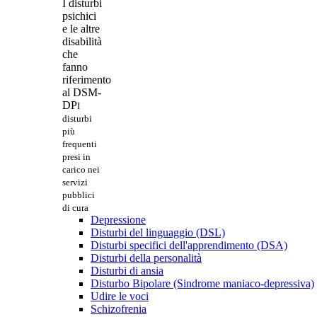
I disturbi
psichici
e le altre
disabilità
che
fanno
riferimento
al DSM-
DP
I
disturbi
più
frequenti
presi in
carico nei
servizi
pubblici
di cura
Depressione
Disturbi del linguaggio (DSL)
Disturbi specifici dell'apprendimento (DSA)
Disturbi della personalità
Disturbi di ansia
Disturbo Bipolare (Sindrome maniaco-depressiva)
Udire le voci
Schizofrenia