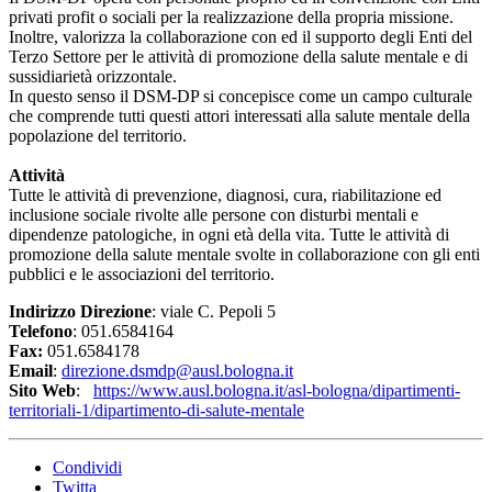
privati profit o sociali per la realizzazione della propria missione.
Inoltre, valorizza la collaborazione con ed il supporto degli Enti del
Terzo Settore per le attività di promozione della salute mentale e di
sussidiarietà orizzontale.
In questo senso il DSM-DP si concepisce come un campo culturale
che comprende tutti questi attori interessati alla salute mentale della
popolazione del territorio.
Attività
Tutte le attività di prevenzione, diagnosi, cura, riabilitazione ed
inclusione sociale rivolte alle persone con disturbi mentali e
dipendenze patologiche, in ogni età della vita. Tutte le attività di
promozione della salute mentale svolte in collaborazione con gli enti
pubblici e le associazioni del territorio.
Indirizzo Direzione
: viale C. Pepoli 5
Telefono
: 051.6584164
Fax:
051.6584178
Email
:
direzione.dsmdp@ausl.bologna.it
Sito Web
:
https://www.ausl.bologna.it/asl-bologna/dipartimenti-
territoriali-1/dipartimento-di-salute-mentale
Condividi
Twitta