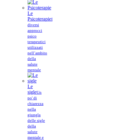
Le
Psicoterapie
I
diversi
approcci
psico
terapeutici
utilizzati
nell’ambito
della
salute
mentale
Le
sigle
Un
po' di
chiarezza
nella
giungla
delle sigle
della
salute
mentale e