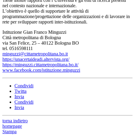
Tiene inoltre rapporti con l’Università e gli enti di ricerca presenti
nel contesto nazionale e internazionale.
L’obiettivo è quello di supportare le attività di
programmazione/progettazione delle organizzazioni e di lavorare in
rete per sviluppare rapporti inter-istituzionali.
Istituzione Gian Franco Minguzzi
Città metropolitana di Bologna
via San Felice, 25 – 40122 Bologna BO
tel. 0516598111
minguzzi@cittametropolitana.bo.it
https://unacertaideadi.altervista.org/
https://minguzzi.cittametropolitana.bo.it/
www.facebook.com/istituzione.minguzzi
Condividi
Twitta
Invia
Condividi
Invia
torna indietro
homepage
Stampa