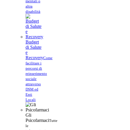
mentali o
altra
disabilità
Budget
di Salute
e
Recovery
Come
facilitare i
percorsi di
reinserimento
sociale
attraverso
DSM ed
Enti
Locali
Gli
Psicofarmaci
Tutte
le