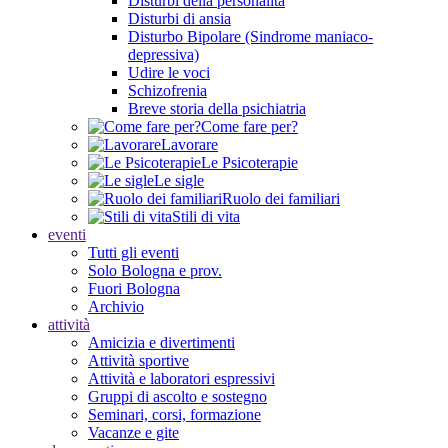
Disturbi della personalità
Disturbi di ansia
Disturbo Bipolare (Sindrome maniaco-
depressiva)
Udire le voci
Schizofrenia
Breve storia della psichiatria
Come fare per?
Lavorare
Le Psicoterapie
Le sigle
Ruolo dei familiari
Stili di vita
eventi
Tutti gli eventi
Solo Bologna e prov.
Fuori Bologna
Archivio
attività
Amicizia e divertimenti
Attività sportive
Attività e laboratori espressivi
Gruppi di ascolto e sostegno
Seminari, corsi, formazione
Vacanze e gite