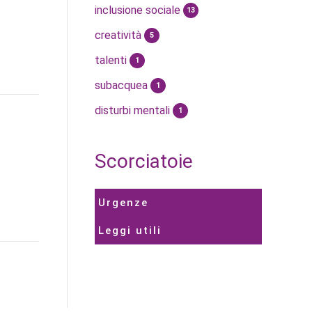
inclusione sociale
13
creatività
5
talenti
1
subacquea
1
disturbi mentali
1
Scorciatoie
Urgenze
Leggi utili