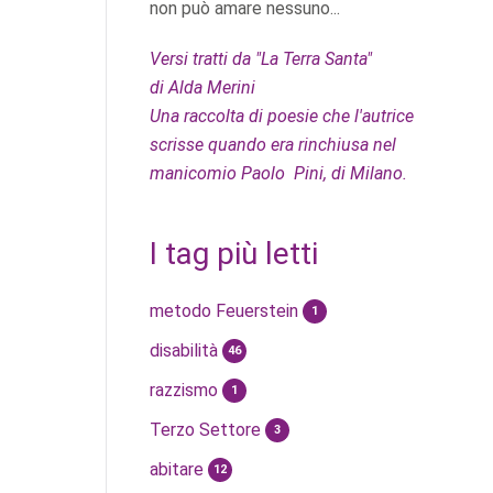
non può amare nessuno...
Versi tratti da "La Terra Santa"
di Alda Merini
Una raccolta di poesie che l'autrice
scrisse quando era rinchiusa nel
manicomio Paolo Pini, di Milano.
I tag più letti
metodo Feuerstein
1
disabilità
46
razzismo
1
Terzo Settore
3
abitare
12