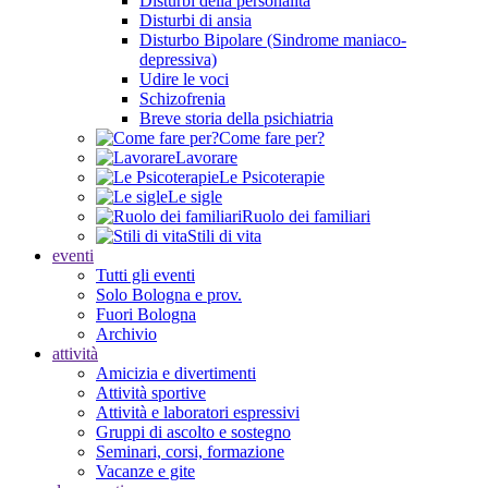
Disturbi della personalità
Disturbi di ansia
Disturbo Bipolare (Sindrome maniaco-
depressiva)
Udire le voci
Schizofrenia
Breve storia della psichiatria
Come fare per?
Lavorare
Le Psicoterapie
Le sigle
Ruolo dei familiari
Stili di vita
eventi
Tutti gli eventi
Solo Bologna e prov.
Fuori Bologna
Archivio
attività
Amicizia e divertimenti
Attività sportive
Attività e laboratori espressivi
Gruppi di ascolto e sostegno
Seminari, corsi, formazione
Vacanze e gite