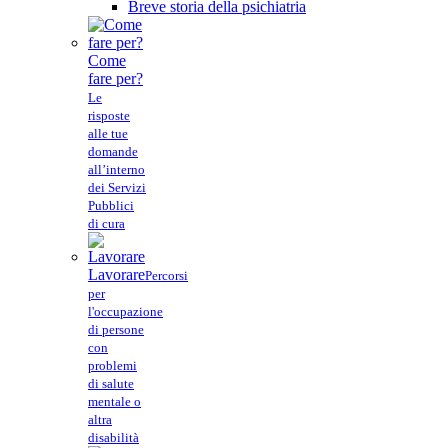
Breve storia della psichiatria
Come
fare per?
Le
risposte
alle tue
domande
all’interno
dei Servizi
Pubblici
di cura
Lavorare
Percorsi
per
l'occupazione
di persone
con
problemi
di salute
mentale o
altra
disabilità