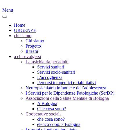
Menu
Home
URGENZE
chi siamo
Chi siamo
Progetto
Il team
a chi rivolgersi
La psichiatria per adulti
Servizi sanitari
Servizi socio-sanitari
L'accoglienza
Percorsi terapeutici e riabilitativi
Neuropsichiatria infantile e dell’adolescenza
I Servizi per le Dipendenze Patologiche (SerDP)
Associazioni della Salute Mentale di Bologna
A Bologna
Che cosa sono?
Cooperative sociali
che cosa sono?
elenco coop. a Bologna
I gruppi di auto mutuo aiuto