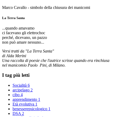
Marco Cavallo - simbolo della chiusura dei manicomi
La Terra Santa
...quando amavamo
ci facevano gli elettrochoc
perché, dicevano, un pazzo
non può amare nessuno...
Versi tratti da "La Terra Santa"
di Alda Merini
Una raccolta di poesie che l'autrice scrisse quando era rinchiusa
nel manicomio Paolo Pini, di Milano.
I tag più letti
Socialità
6
arcipelago
2
cibo
4
apprendimento
1
Età evolutiva
1
benesserepsicologico
1
DSA
2