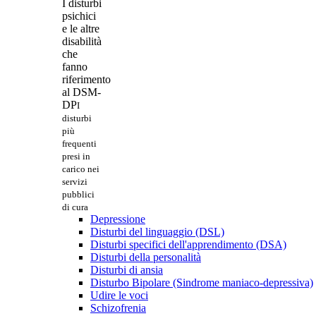
I disturbi
psichici
e le altre
disabilità
che
fanno
riferimento
al DSM-
DP
I
disturbi
più
frequenti
presi in
carico nei
servizi
pubblici
di cura
Depressione
Disturbi del linguaggio (DSL)
Disturbi specifici dell'apprendimento (DSA)
Disturbi della personalità
Disturbi di ansia
Disturbo Bipolare (Sindrome maniaco-depressiva)
Udire le voci
Schizofrenia