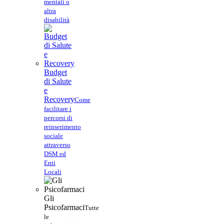
mentali o
altra
disabilità
Budget
di Salute
e
Recovery
Come
facilitare i
percorsi di
reinserimento
sociale
attraverso
DSM ed
Enti
Locali
Gli
Psicofarmaci
Tutte
le