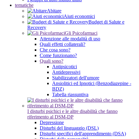
tematiche
Abitare
Aiuti economici
Budget di Salute e
Recovery
Gli Psicofarmaci
Attenzione alle modalità di uso
Quali effetti collaterali?
Che cosa sono?
Come funzionano?
Quali sono?
Antipsicotici
Antidepressivi
Stabilizzatori dell'umore
Ansiolitici ed Ipnotici (Benzodiazepine -
BDZ)
Tabella riassuntiva
I disturbi psichici e le altre disabilità che fanno
riferimento al DSM-DP
Depressione
Disturbi del linguaggio (DSL)
Disturbi specifici dell'apprendimento (DSA)