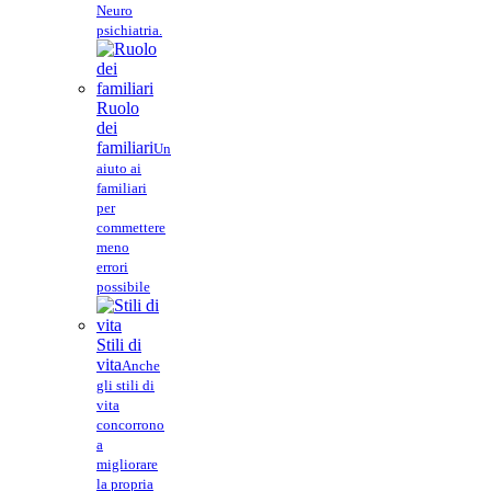
Neuro
psichiatria.
Ruolo
dei
familiari
Un
aiuto ai
familiari
per
commettere
meno
errori
possibile
Stili di
vita
Anche
gli stili di
vita
concorrono
a
migliorare
la propria