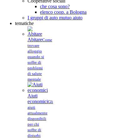
Cooperative sociali
che cosa sono?
elenco coop. a Bologna
I gruppi di auto mutuo aiuto
tematiche
Abitare
Come
trovare
alloggio
quando si
soffre di
problemi
di salute
mentale
Aiuti
economici
Gli
aiuti
attualmente
disponibili
per chi
soffre di
disturbi