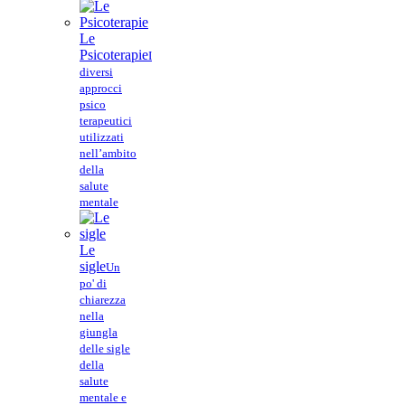
Le
Psicoterapie
I
diversi
approcci
psico
terapeutici
utilizzati
nell’ambito
della
salute
mentale
Le
sigle
Un
po' di
chiarezza
nella
giungla
delle sigle
della
salute
mentale e