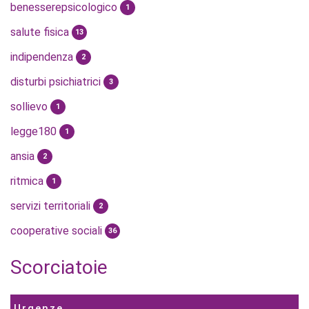
benesserepsicologico
1
salute fisica
13
indipendenza
2
disturbi psichiatrici
3
sollievo
1
legge180
1
ansia
2
ritmica
1
servizi territoriali
2
cooperative sociali
36
Scorciatoie
Urgenze