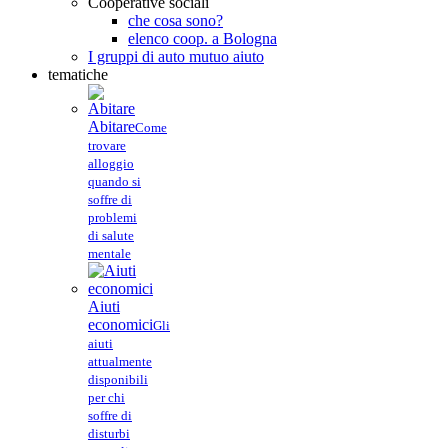
Cooperative sociali
che cosa sono?
elenco coop. a Bologna
I gruppi di auto mutuo aiuto
tematiche
Abitare
Come
trovare
alloggio
quando si
soffre di
problemi
di salute
mentale
Aiuti
economici
Gli
aiuti
attualmente
disponibili
per chi
soffre di
disturbi