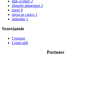
link worker
2
disturbi alimentari
3
sport
9
presa in carico
1
indagine
1
Scorciatoie
Urgenze
Leggi utili
Partners