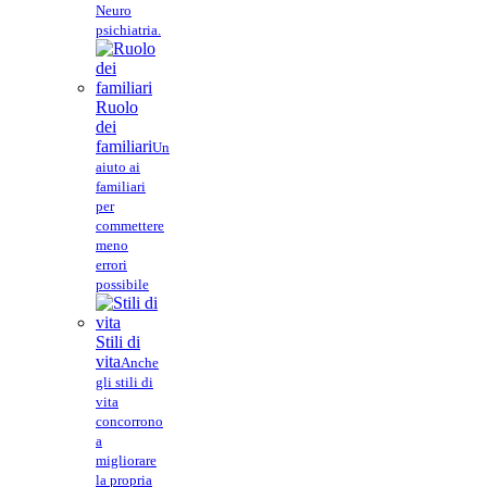
Neuro
psichiatria.
Ruolo
dei
familiari
Un
aiuto ai
familiari
per
commettere
meno
errori
possibile
Stili di
vita
Anche
gli stili di
vita
concorrono
a
migliorare
la propria