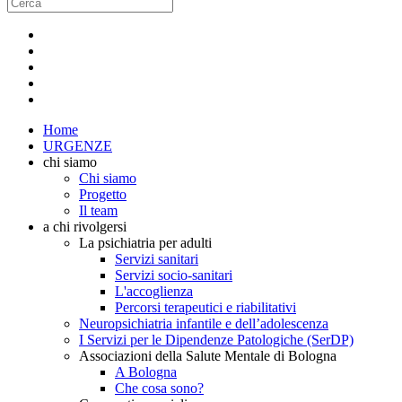
Home
URGENZE
chi siamo
Chi siamo
Progetto
Il team
a chi rivolgersi
La psichiatria per adulti
Servizi sanitari
Servizi socio-sanitari
L'accoglienza
Percorsi terapeutici e riabilitativi
Neuropsichiatria infantile e dell’adolescenza
I Servizi per le Dipendenze Patologiche (SerDP)
Associazioni della Salute Mentale di Bologna
A Bologna
Che cosa sono?