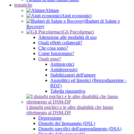
tematiche
Abitare
Aiuti economici
Budget di Salute e
Recovery
Gli Psicofarmaci
Attenzione alle modalità di uso
Quali effetti collaterali?
Che cosa sono?
Come funzionano?
Quali sono?
Antipsicotici
Antidepressivi
Stabilizzatori dell'umore
Ansiolitici ed Ipnotici (Benzodiazepine -
BDZ)
Tabella riassuntiva
I disturbi psichici e le altre disabilità che fanno
riferimento al DSM-DP
Depressione
Disturbi del linguaggio (DSL)
Disturbi specifici dell'apprendimento (DSA)