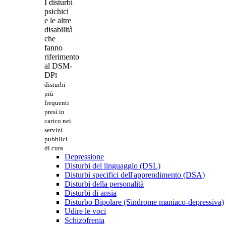
I disturbi
psichici
e le altre
disabilità
che
fanno
riferimento
al DSM-
DP
I
disturbi
più
frequenti
presi in
carico nei
servizi
pubblici
di cura
Depressione
Disturbi del linguaggio (DSL)
Disturbi specifici dell'apprendimento (DSA)
Disturbi della personalità
Disturbi di ansia
Disturbo Bipolare (Sindrome maniaco-depressiva)
Udire le voci
Schizofrenia