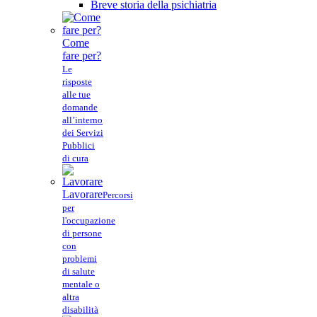
Breve storia della psichiatria
Come
fare per?
Le
risposte
alle tue
domande
all’interno
dei Servizi
Pubblici
di cura
Lavorare
Percorsi
per
l'occupazione
di persone
con
problemi
di salute
mentale o
altra
disabilità