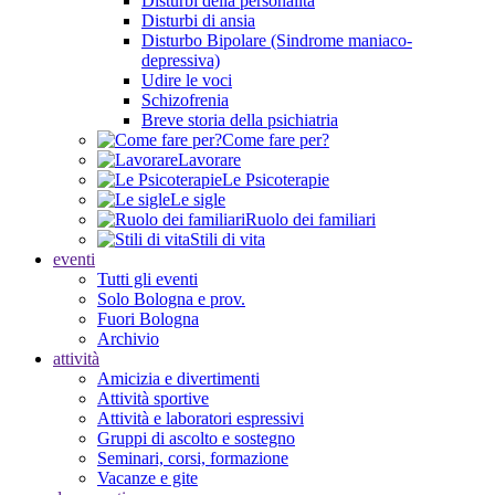
Disturbi della personalità
Disturbi di ansia
Disturbo Bipolare (Sindrome maniaco-
depressiva)
Udire le voci
Schizofrenia
Breve storia della psichiatria
Come fare per?
Lavorare
Le Psicoterapie
Le sigle
Ruolo dei familiari
Stili di vita
eventi
Tutti gli eventi
Solo Bologna e prov.
Fuori Bologna
Archivio
attività
Amicizia e divertimenti
Attività sportive
Attività e laboratori espressivi
Gruppi di ascolto e sostegno
Seminari, corsi, formazione
Vacanze e gite