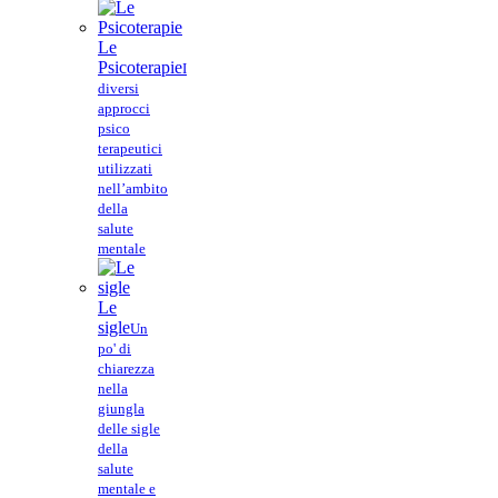
Le
Psicoterapie
I
diversi
approcci
psico
terapeutici
utilizzati
nell’ambito
della
salute
mentale
Le
sigle
Un
po' di
chiarezza
nella
giungla
delle sigle
della
salute
mentale e