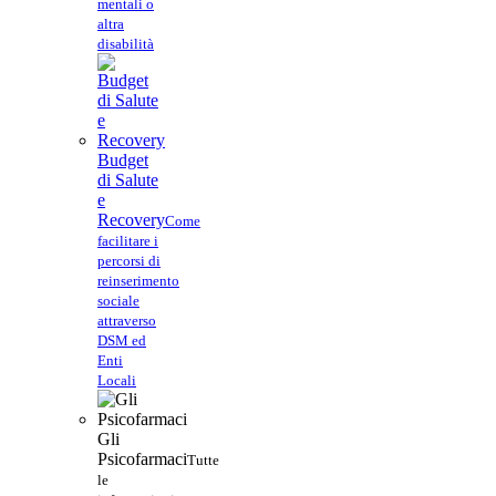
mentali o
altra
disabilità
Budget
di Salute
e
Recovery
Come
facilitare i
percorsi di
reinserimento
sociale
attraverso
DSM ed
Enti
Locali
Gli
Psicofarmaci
Tutte
le