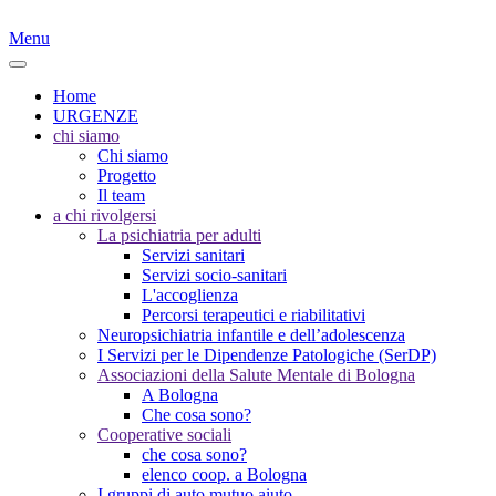
Menu
Home
URGENZE
chi siamo
Chi siamo
Progetto
Il team
a chi rivolgersi
La psichiatria per adulti
Servizi sanitari
Servizi socio-sanitari
L'accoglienza
Percorsi terapeutici e riabilitativi
Neuropsichiatria infantile e dell’adolescenza
I Servizi per le Dipendenze Patologiche (SerDP)
Associazioni della Salute Mentale di Bologna
A Bologna
Che cosa sono?
Cooperative sociali
che cosa sono?
elenco coop. a Bologna
I gruppi di auto mutuo aiuto