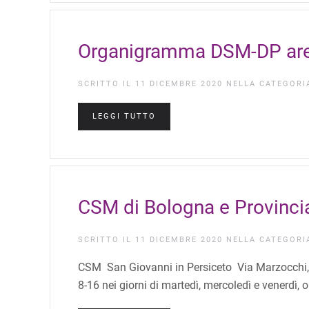
Organigramma DSM-DP area 
SCRITTO IL
11 DICEMBRE 2020
NELLA CATEGOR
LEGGI TUTTO
CSM di Bologna e Provinci
SCRITTO IL
11 DICEMBRE 2020
NELLA CATEGOR
CSM San Giovanni in Persiceto Via Marzocchi, 3 
8-16 nei giorni di martedì, mercoledì e venerdì, ore