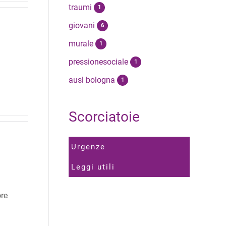
traumi
1
giovani
6
murale
1
pressionesociale
1
ausl bologna
1
Scorciatoie
Urgenze
Leggi utili
ore