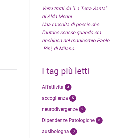
Versi tratti da "La Terra Santa"
di Alda Merini
Una raccolta di poesie che
l'autrice scrisse quando era
rinchiusa nel manicomio Paolo
Pini, di Milano.
I tag più letti
Affettività
3
accoglienza
5
neurodivergenze
2
Dipendenze Patologiche
8
auslbologna
3