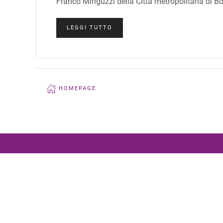
Franco Minguzzi della Città metropolitana di B
LEGGI TUTTO
HOMEPAGE