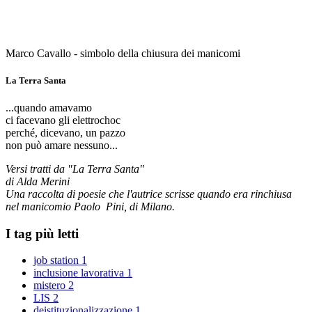
Marco Cavallo - simbolo della chiusura dei manicomi
La Terra Santa
...quando amavamo
ci facevano gli elettrochoc
perché, dicevano, un pazzo
non può amare nessuno...
Versi tratti da "La Terra Santa"
di Alda Merini
Una raccolta di poesie che l'autrice scrisse quando era rinchiusa
nel manicomio Paolo Pini, di Milano.
I tag più letti
job station
1
inclusione lavorativa
1
mistero
2
LIS
2
deistituzionalizzazione
1