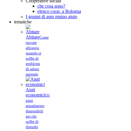
Cooperative sociali
che cosa sono?
elenco coop. a Bologna
I gruppi di auto mutuo aiuto
tematiche
Abitare
Come
trovare
alloggio
quando si
soffre di
problemi
di salute
mentale
Aiuti
economici
Gli
aiuti
attualmente
disponibili
per chi
soffre di
disturbi