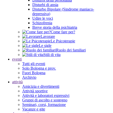
Disturbi della personalità
Disturbi di ansia
Disturbo Bipolare (Sindrome maniaco-
depressiva)
Udire le voci
Schizofrenia
Breve storia della psichiatria
Come fare per?
Lavorare
Le Psicoterapie
Le sigle
Ruolo dei familiari
Stili di vita
eventi
Tutti gli eventi
Solo Bologna e prov.
Fuori Bologna
Archivio
attività
Amicizia e divertimenti
Attività sportive
Attività e laboratori espressivi
Gruppi di ascolto e sostegno
Seminari, corsi, formazione
Vacanze e gite