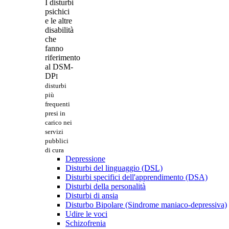
I disturbi
psichici
e le altre
disabilità
che
fanno
riferimento
al DSM-
DP
I
disturbi
più
frequenti
presi in
carico nei
servizi
pubblici
di cura
Depressione
Disturbi del linguaggio (DSL)
Disturbi specifici dell'apprendimento (DSA)
Disturbi della personalità
Disturbi di ansia
Disturbo Bipolare (Sindrome maniaco-depressiva)
Udire le voci
Schizofrenia