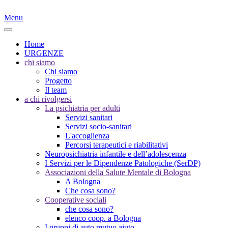
Menu
Home
URGENZE
chi siamo
Chi siamo
Progetto
Il team
a chi rivolgersi
La psichiatria per adulti
Servizi sanitari
Servizi socio-sanitari
L'accoglienza
Percorsi terapeutici e riabilitativi
Neuropsichiatria infantile e dell’adolescenza
I Servizi per le Dipendenze Patologiche (SerDP)
Associazioni della Salute Mentale di Bologna
A Bologna
Che cosa sono?
Cooperative sociali
che cosa sono?
elenco coop. a Bologna
I gruppi di auto mutuo aiuto