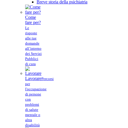
Breve storia della psichiatria
Come
fare per?
Le
risposte
alle tue
domande
all’interno
dei Servizi
Pubblici
di cura
Lavorare
Percorsi
per
l'occupazione
di persone
con
problemi
di salute
mentale o
altra
disabilità