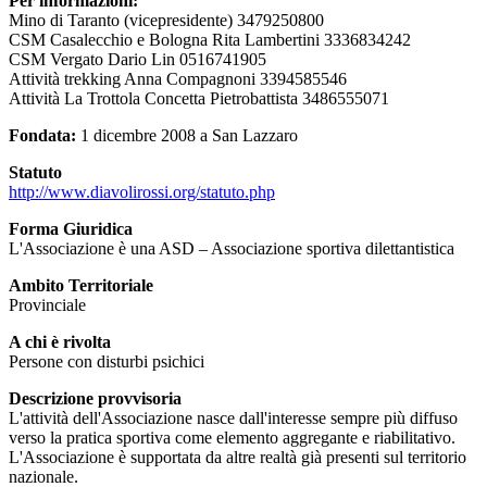
Per informazioni:
Mino di Taranto (vicepresidente) 3479250800
CSM Casalecchio e Bologna Rita Lambertini 3336834242
CSM Vergato Dario Lin 0516741905
Attività trekking Anna Compagnoni 3394585546
Attività La Trottola Concetta Pietrobattista 3486555071
Fondata:
1 dicembre 2008 a San Lazzaro
Statuto
http://www.diavolirossi.org/statuto.php
Forma Giuridica
L'Associazione è una ASD – Associazione sportiva dilettantistica
Ambito Territoriale
Provinciale
A chi è rivolta
Persone con disturbi psichici
Descrizione provvisoria
L'attività dell'Associazione nasce dall'interesse sempre più diffuso
verso la pratica sportiva come elemento aggregante e riabilitativo.
L'Associazione è supportata da altre realtà già presenti sul territorio
nazionale.