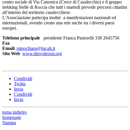
centro sociale di Via Canonica (Croce di Casalecchio) e il gruppo
trekking Stelle di Roccia che tutti i martedì prevede percorsi cittadini
all’interno del territorio casalecchiese.
L'Associazione partecipa inoltre a manifestazioni nazionali ed
internazionali, avendo creato una rete anche tra i diversi paesi
europei.
Telefono principale
presidente Franca Pastorelli 338 2645756
Fax
Email:
minochiara@tiscali.it
Sito Web
www.diavolirossi.org
Condividi
Twitta
Invia
Condividi
Invia
torna indietro
homepage
Stampa