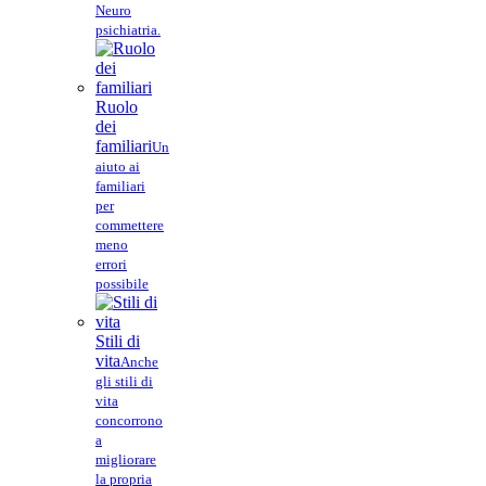
Neuro
psichiatria.
Ruolo
dei
familiari
Un
aiuto ai
familiari
per
commettere
meno
errori
possibile
Stili di
vita
Anche
gli stili di
vita
concorrono
a
migliorare
la propria