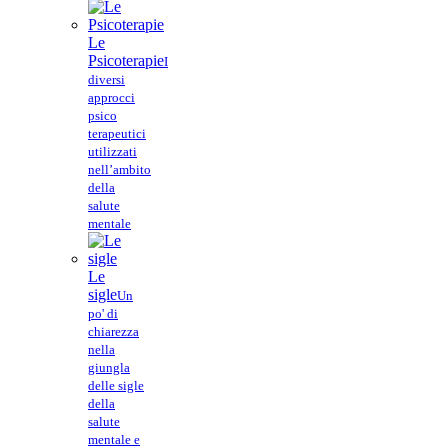
Le
Psicoterapie
I
diversi
approcci
psico
terapeutici
utilizzati
nell’ambito
della
salute
mentale
Le
sigle
Un
po' di
chiarezza
nella
giungla
delle sigle
della
salute
mentale e