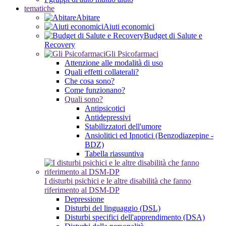
tematiche
Abitare
Aiuti economici
Budget di Salute e
Recovery
Gli Psicofarmaci
Attenzione alle modalità di uso
Quali effetti collaterali?
Che cosa sono?
Come funzionano?
Quali sono?
Antipsicotici
Antidepressivi
Stabilizzatori dell'umore
Ansiolitici ed Ipnotici (Benzodiazepine -
BDZ)
Tabella riassuntiva
I disturbi psichici e le altre disabilità che fanno
riferimento al DSM-DP
Depressione
Disturbi del linguaggio (DSL)
Disturbi specifici dell'apprendimento (DSA)