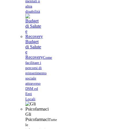
mentali o
altra
disabilità
Budget
di Salute
e
Recovery
Come
facilitare i
percorsi di
reinserimento
sociale
attraverso
DSM ed
Enti
Locali
Gli
Psicofarmaci
Tutte
le