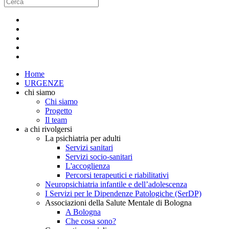
Home
URGENZE
chi siamo
Chi siamo
Progetto
Il team
a chi rivolgersi
La psichiatria per adulti
Servizi sanitari
Servizi socio-sanitari
L'accoglienza
Percorsi terapeutici e riabilitativi
Neuropsichiatria infantile e dell’adolescenza
I Servizi per le Dipendenze Patologiche (SerDP)
Associazioni della Salute Mentale di Bologna
A Bologna
Che cosa sono?