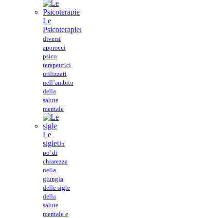
Le
Psicoterapie
I
diversi
approcci
psico
terapeutici
utilizzati
nell’ambito
della
salute
mentale
Le
sigle
Un
po' di
chiarezza
nella
giungla
delle sigle
della
salute
mentale e