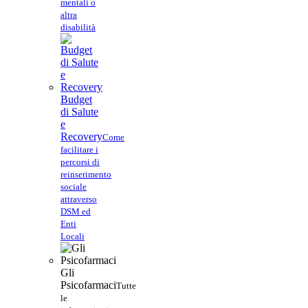
mentali o
altra
disabilità
Budget
di Salute
e
Recovery
Come
facilitare i
percorsi di
reinserimento
sociale
attraverso
DSM ed
Enti
Locali
Gli
Psicofarmaci
Tutte
le