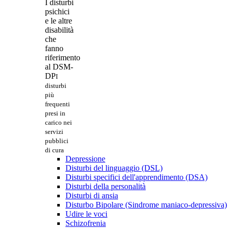
I disturbi
psichici
e le altre
disabilità
che
fanno
riferimento
al DSM-
DP
I
disturbi
più
frequenti
presi in
carico nei
servizi
pubblici
di cura
Depressione
Disturbi del linguaggio (DSL)
Disturbi specifici dell'apprendimento (DSA)
Disturbi della personalità
Disturbi di ansia
Disturbo Bipolare (Sindrome maniaco-depressiva)
Udire le voci
Schizofrenia