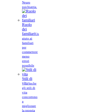
Neuro
psichiatria.
Ruolo
dei
familiari
Un
aiuto ai
familiari
per
commettere
meno
errori
possibile
Stili di
vita
Anche
gli stili di
vita
concorrono
a
migliorare
la propria