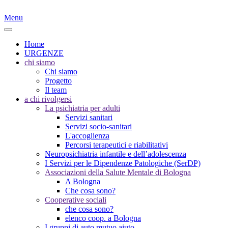
Menu
Home
URGENZE
chi siamo
Chi siamo
Progetto
Il team
a chi rivolgersi
La psichiatria per adulti
Servizi sanitari
Servizi socio-sanitari
L'accoglienza
Percorsi terapeutici e riabilitativi
Neuropsichiatria infantile e dell’adolescenza
I Servizi per le Dipendenze Patologiche (SerDP)
Associazioni della Salute Mentale di Bologna
A Bologna
Che cosa sono?
Cooperative sociali
che cosa sono?
elenco coop. a Bologna
I gruppi di auto mutuo aiuto