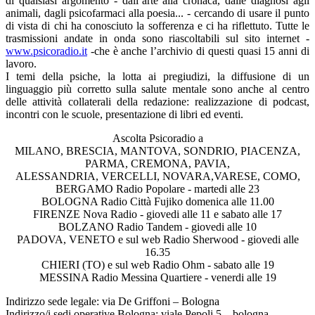
di qualsiasi argomento - dall’arte alla cronaca, dalle diagnosi agli
animali, dagli psicofarmaci alla poesia... - cercando di usare il punto
di vista di chi ha conosciuto la sofferenza e ci ha riflettuto. Tutte le
trasmissioni andate in onda sono riascoltabili sul sito internet -
www.psicoradio.it
-che è anche l’archivio di questi quasi 15 anni di
lavoro.
I temi della psiche, la lotta ai pregiudizi, la diffusione di un
linguaggio più corretto sulla salute mentale sono anche al centro
delle attività collaterali della redazione: realizzazione di podcast,
incontri con le scuole, presentazione di libri ed eventi.
Ascolta Psicoradio a
MILANO, BRESCIA, MANTOVA, SONDRIO, PIACENZA,
PARMA, CREMONA, PAVIA,
ALESSANDRIA, VERCELLI, NOVARA,VARESE, COMO,
BERGAMO Radio Popolare - martedi alle 23
BOLOGNA Radio Città Fujiko domenica alle 11.00
FIRENZE Nova Radio - giovedi alle 11 e sabato alle 17
BOLZANO Radio Tandem - giovedi alle 10
PADOVA, VENETO e sul web Radio Sherwood - giovedi alle
16.35
CHIERI (TO) e sul web Radio Ohm - sabato alle 19
MESSINA Radio Messina Quartiere - venerdi alle 19
Indirizzo sede legale: via De Griffoni – Bologna
Indirizzo/i sedi operative Bologna: viale Pepoli 5 – bologna