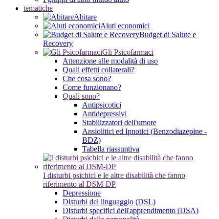
tematiche
Abitare
Aiuti economici
Budget di Salute e
Recovery
Gli Psicofarmaci
Attenzione alle modalità di uso
Quali effetti collaterali?
Che cosa sono?
Come funzionano?
Quali sono?
Antipsicotici
Antidepressivi
Stabilizzatori dell'umore
Ansiolitici ed Ipnotici (Benzodiazepine -
BDZ)
Tabella riassuntiva
I disturbi psichici e le altre disabilità che fanno
riferimento al DSM-DP
Depressione
Disturbi del linguaggio (DSL)
Disturbi specifici dell'apprendimento (DSA)