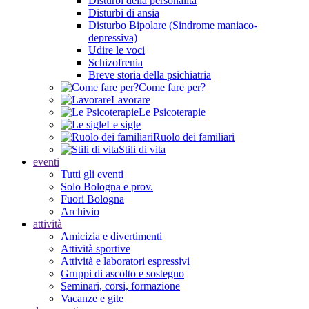
Disturbi della personalità
Disturbi di ansia
Disturbo Bipolare (Sindrome maniaco-
depressiva)
Udire le voci
Schizofrenia
Breve storia della psichiatria
Come fare per?
Lavorare
Le Psicoterapie
Le sigle
Ruolo dei familiari
Stili di vita
eventi
Tutti gli eventi
Solo Bologna e prov.
Fuori Bologna
Archivio
attività
Amicizia e divertimenti
Attività sportive
Attività e laboratori espressivi
Gruppi di ascolto e sostegno
Seminari, corsi, formazione
Vacanze e gite