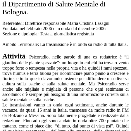
il Dipartimento di Salute Mentale di
Bologna.
Referente/i: Direttrice responsabile Maria Cristina Lasagni
Fondata: nel febbraio 2006 e in onda dal dicembre 2006
Sezione e tipologia: Testata giornalistica registrata
Ambito Territoriale: La trasmissione è in onda su radio di tutta Italia.
Attività
: Psicoradio, nelle parole di una ex redattrice è “il
giardino delle piante spezzate”: un luogo in cui chi ha trovato vento
troppo forte o tempesta nella propria vita e ha quindi i rami spezzati,
trova humus e terra buona per ricominciare piano piano a crescere e
fiorire; e tutto questo lavorando insieme per diffondere una diversa
cultura sulla psiche e sulla salute mentale. Ma Psicoradio serve
anche alle migliaia e migliaia di persone che ogni settimana ci
ascoltano: c’è sempre più bisogno di una informazione corretta sulla
salute mentale e sulla psiche.
Le trasmissioni vanno in onda ogni settimana, anche durante le
vacanze, da quasi 15 anni in Italia, trasmesse da molte radio in FM
da Bolzano a Messina. Sono totalmente progettate e realizzate dalla
redazione. Fino ad oggi sono andate in onda oltre 700 puntate che
trattano, come ci piace dire, “di tutto, dal punto di vista psi”. Quindi