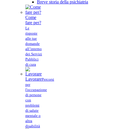
Breve storia della psichiatria
Come
fare per?
Le
risposte
alle tue
domande
all’interno
dei Servizi
Pubblici
di cura
Lavorare
Percorsi
per
l'occupazione
di persone
con
problemi
di salute
mentale o
altra
disabilità