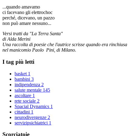
...quando amavamo
ci facevano gli elettrochoc
perché, dicevano, un pazzo
non può amare nessuno...
Versi tratti da "La Terra Santa"
di Alda Merini
Una raccolta di poesie che l'autrice scrisse quando era rinchiusa
nel manicomio Paolo Pini, di Milano.
I tag più letti
basket
1
bambini
3
indipendenza
2
salute mentale
145
ascoltare
1
rete sociale
2
Spacial Dynamics
1
cittadini
1
neurodivergenze
2
servizipsichiatrici
1
Scorciatoie