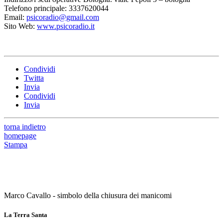
Telefono principale: 3337620044
Email:
psicoradio@gmail.com
Sito Web:
www.psicoradio.it
Condividi
Twitta
Invia
Condividi
Invia
torna indietro
homepage
Stampa
Marco Cavallo - simbolo della chiusura dei manicomi
La Terra Santa