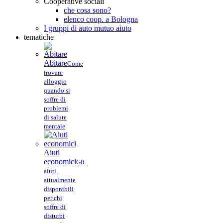
Cooperative sociali
che cosa sono?
elenco coop. a Bologna
I gruppi di auto mutuo aiuto
tematiche
Abitare
Come
trovare
alloggio
quando si
soffre di
problemi
di salute
mentale
Aiuti
economici
Gli
aiuti
attualmente
disponibili
per chi
soffre di
disturbi