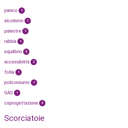
panico
1
alcolismo
1
palestre
1
rabbia
1
equilibrio
5
accessibilità
2
follia
1
policonsumo
1
GAS
1
coprogettazione
3
Scorciatoie