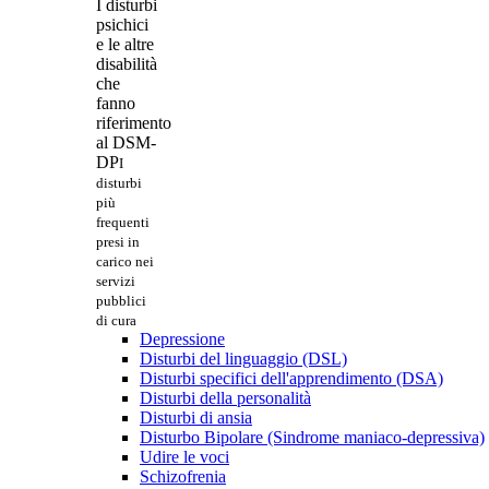
I disturbi
psichici
e le altre
disabilità
che
fanno
riferimento
al DSM-
DP
I
disturbi
più
frequenti
presi in
carico nei
servizi
pubblici
di cura
Depressione
Disturbi del linguaggio (DSL)
Disturbi specifici dell'apprendimento (DSA)
Disturbi della personalità
Disturbi di ansia
Disturbo Bipolare (Sindrome maniaco-depressiva)
Udire le voci
Schizofrenia