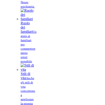
Neuro
psichiatria.
Ruolo
dei
familiari
Un
aiuto ai
familiari
per
commettere
meno
errori
possibile
Stili di
vita
Anche
gli stili di
vita
concorrono
a
migliorare
la propria