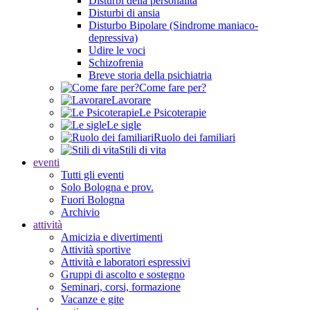
Disturbi della personalità
Disturbi di ansia
Disturbo Bipolare (Sindrome maniaco-
depressiva)
Udire le voci
Schizofrenia
Breve storia della psichiatria
Come fare per?
Lavorare
Le Psicoterapie
Le sigle
Ruolo dei familiari
Stili di vita
eventi
Tutti gli eventi
Solo Bologna e prov.
Fuori Bologna
Archivio
attività
Amicizia e divertimenti
Attività sportive
Attività e laboratori espressivi
Gruppi di ascolto e sostegno
Seminari, corsi, formazione
Vacanze e gite