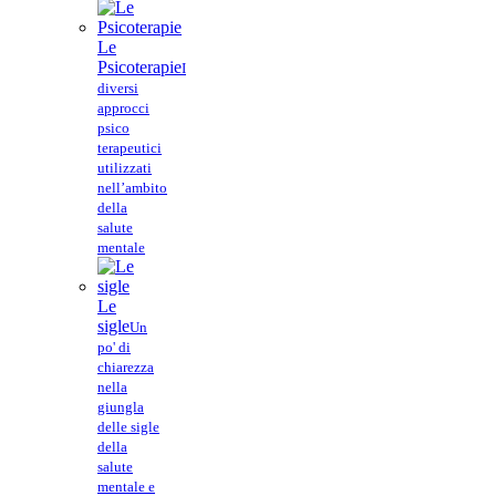
Le
Psicoterapie
I
diversi
approcci
psico
terapeutici
utilizzati
nell’ambito
della
salute
mentale
Le
sigle
Un
po' di
chiarezza
nella
giungla
delle sigle
della
salute
mentale e