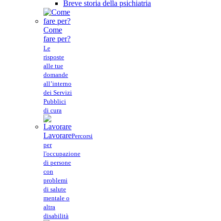
Breve storia della psichiatria
Come
fare per?
Le
risposte
alle tue
domande
all’interno
dei Servizi
Pubblici
di cura
Lavorare
Percorsi
per
l'occupazione
di persone
con
problemi
di salute
mentale o
altra
disabilità