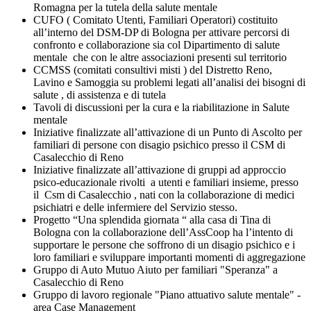
Romagna per la tutela della salute mentale
CUFO ( Comitato Utenti, Familiari Operatori) costituito
all’interno del DSM-DP di Bologna per attivare percorsi di
confronto e collaborazione sia col Dipartimento di salute
mentale che con le altre associazioni presenti sul territorio
CCMSS (comitati consultivi misti ) del Distretto Reno,
Lavino e Samoggia su problemi legati all’analisi dei bisogni di
salute , di assistenza e di tutela
Tavoli di discussioni per la cura e la riabilitazione in Salute
mentale
Iniziative finalizzate all’attivazione di un Punto di Ascolto per
familiari di persone con disagio psichico presso il CSM di
Casalecchio di Reno
Iniziative finalizzate all’attivazione di gruppi ad approccio
psico-educazionale rivolti a utenti e familiari insieme, presso
il Csm di Casalecchio , nati con la collaborazione di medici
psichiatri e delle infermiere del Servizio stesso.
Progetto “Una splendida giornata “ alla casa di Tina di
Bologna con la collaborazione dell’AssCoop ha l’intento di
supportare le persone che soffrono di un disagio psichico e i
loro familiari e sviluppare importanti momenti di aggregazione
Gruppo di Auto Mutuo Aiuto per familiari "Speranza" a
Casalecchio di Reno
Gruppo di lavoro regionale "Piano attuativo salute mentale" -
area Case Management