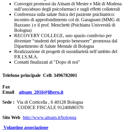
Convegni promossi da Aitsam di Mestre e Màt di Modena
sull’uso/abuso degli psicofarmaci e sugli effetti collaterali
Conferenza sulla salute fisica del paziente psichiatrico:
incontro di approfondimento col dr. Garagnani (MMG di
Bazzano ) e il prof. Menchetti (Psichiatra Università di
Bologna)
RECOVERY COLLEGE, uno spazio condiviso per
diventare “studenti del proprio benessere” promossa dal
Dipartimento di Salute Mentale di Bologna
Realizzazione di progetti di sussidiarietà nell’ambito del
P.R.I.S.M.A.
Contatti finalizzati al "Dopo di noi"
Telefono principale Cell: 3496782001
Fax
Email
aitsam_2016@libero.it
Sede :
Via di Corticella , 6 40128 Bologna
CODICE FISCALE 91240680370
Sito Web
http://www.aitsam.it/bologna
Volantino associazione