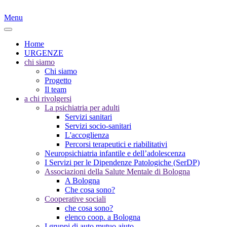
Menu
Home
URGENZE
chi siamo
Chi siamo
Progetto
Il team
a chi rivolgersi
La psichiatria per adulti
Servizi sanitari
Servizi socio-sanitari
L'accoglienza
Percorsi terapeutici e riabilitativi
Neuropsichiatria infantile e dell’adolescenza
I Servizi per le Dipendenze Patologiche (SerDP)
Associazioni della Salute Mentale di Bologna
A Bologna
Che cosa sono?
Cooperative sociali
che cosa sono?
elenco coop. a Bologna
I gruppi di auto mutuo aiuto