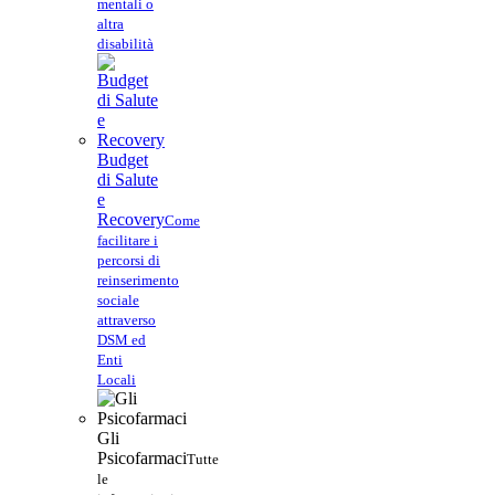
mentali o
altra
disabilità
Budget
di Salute
e
Recovery
Come
facilitare i
percorsi di
reinserimento
sociale
attraverso
DSM ed
Enti
Locali
Gli
Psicofarmaci
Tutte
le