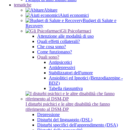
tematiche
Abitare
Aiuti economici
Budget di Salute e
Recovery
Gli Psicofarmaci
Attenzione alle modalità di uso
Quali effetti collaterali?
Che cosa sono?
Come funzionano?
Quali sono?
Antipsicotici
Antidepressivi
Stabilizzatori dell'umore
Ansiolitici ed Ipnotici (Benzodiazepine -
BDZ)
Tabella riassuntiva
I disturbi psichici e le altre disabilità che fanno
riferimento al DSM-DP
Depressione
Disturbi del linguaggio (DSL)
Disturbi specifici dell'apprendimento (DSA)