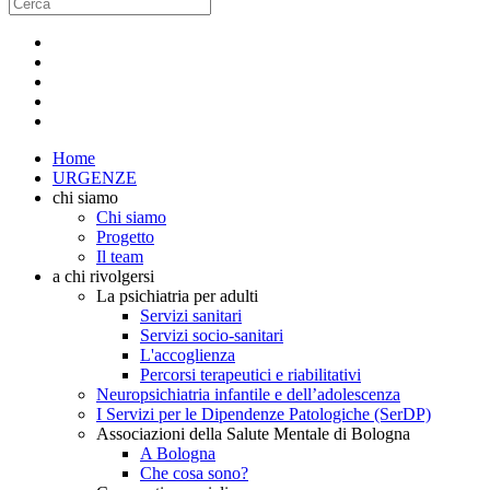
Home
URGENZE
chi siamo
Chi siamo
Progetto
Il team
a chi rivolgersi
La psichiatria per adulti
Servizi sanitari
Servizi socio-sanitari
L'accoglienza
Percorsi terapeutici e riabilitativi
Neuropsichiatria infantile e dell’adolescenza
I Servizi per le Dipendenze Patologiche (SerDP)
Associazioni della Salute Mentale di Bologna
A Bologna
Che cosa sono?