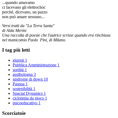
...quando amavamo
ci facevano gli elettrochoc
perché, dicevano, un pazzo
non può amare nessuno...
Versi tratti da "La Terra Santa"
di Alda Merini
Una raccolta di poesie che l'autrice scrisse quando era rinchiusa
nel manicomio Paolo Pini, di Milano.
I tag più letti
giuristi
1
Pubblica Amministrazione
1
sordità
1
auslbologna
3
sindrome di down
10
Pasqua
1
sostenibilità
1
Spacial Dynamics
1
ciclotimia da gioco
1
psicoeducativo
1
Scorciatoie