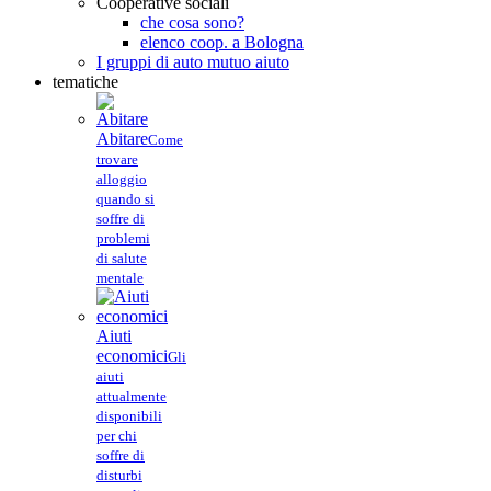
Cooperative sociali
che cosa sono?
elenco coop. a Bologna
I gruppi di auto mutuo aiuto
tematiche
Abitare
Come
trovare
alloggio
quando si
soffre di
problemi
di salute
mentale
Aiuti
economici
Gli
aiuti
attualmente
disponibili
per chi
soffre di
disturbi