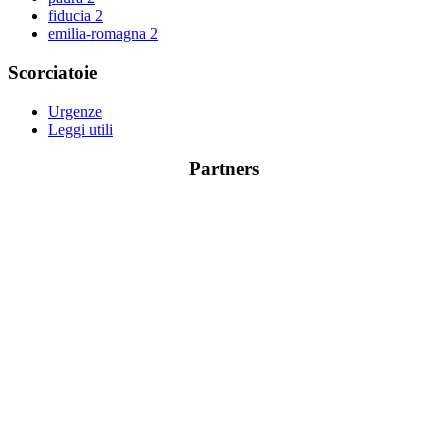
fiducia
2
emilia-romagna
2
Scorciatoie
Urgenze
Leggi utili
Partners