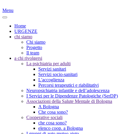
Menu
Home
URGENZE
chi siamo
Chi siamo
Progetto
Il team
a chi rivolgersi
La psichiatria per adulti
Servizi sanitari
Servizi socio-sanitari
L'accoglienza
Percorsi terapeutici e riabilitativi
Neuropsichiatria infantile e dell’adolescenza
I Servizi per le Dipendenze Patologiche (SerDP)
Associazioni della Salute Mentale di Bologna
A Bologna
Che cosa sono?
Cooperative sociali
che cosa sono?
elenco coop. a Bologna
I gruppi di auto mutuo aiuto