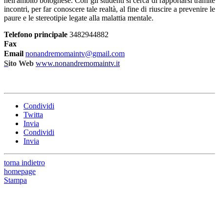
nell'ambito bolognese. Con gli studenti si cerca di rapportarsi tramite
incontri, per far conoscere tale realtà, al fine di riuscire a prevenire le
paure e le stereotipie legate alla malattia mentale.
Telefono principale
3482944882
Fax
Email
nonandremomaintv@gmail.com
S
ito Web
www.nonandremomaintv.it
Condividi
Twitta
Invia
Condividi
Invia
torna indietro
homepage
Stampa