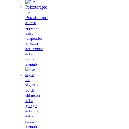
Le
Psicoterapie
I
diversi
approcci
psico
terapeutici
utilizzati
nell’ambito
della
salute
mentale
Le
sigle
Un
po' di
chiarezza
nella
giungla
delle sigle
della
salute
mentale e