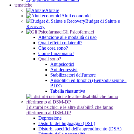
tematiche
Abitare
Aiuti economici
Budget di Salute e
Recovery
Gli Psicofarmaci
Attenzione alle modalità di uso
Quali effetti collaterali?
Che cosa sono?
Come funzionano?
Quali sono?
Antipsicotici
Antidepressivi
Stabilizzatori dell'umore
Ansiolitici ed Ipnotici (Benzodiazepine -
BDZ)
Tabella riassuntiva
I disturbi psichici e le altre disabilità che fanno
riferimento al DSM-DP
Depressione
Disturbi del linguaggio (DSL)
Disturbi specifici dell'apprendimento (DSA)