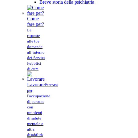
Breve storia della psichiatria
Come
fare per?
Le
risposte
alle tue
domande
all’interno
dei Servizi
Pubblici
di cura
Lavorare
Percorsi
per
l'occupazione
di persone
con
problemi
di salute
mentale o
altra
disabilità