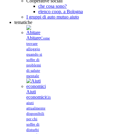
Cooperative sociali
che cosa sono?
elenco coop. a Bologna
I gruppi di auto mutuo aiuto
tematiche
Abitare
Come
trovare
alloggio
quando si
soffre di
problemi
di salute
mentale
Aiuti
economici
Gli
aiuti
attualmente
disponibili
per chi
soffre di
disturbi