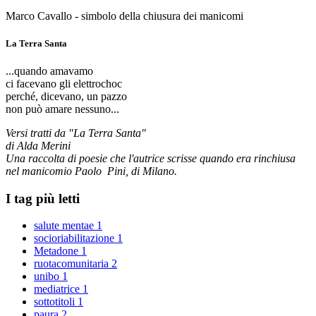
Marco Cavallo - simbolo della chiusura dei manicomi
La Terra Santa
...quando amavamo
ci facevano gli elettrochoc
perché, dicevano, un pazzo
non può amare nessuno...
Versi tratti da "La Terra Santa"
di Alda Merini
Una raccolta di poesie che l'autrice scrisse quando era rinchiusa
nel manicomio Paolo Pini, di Milano.
I tag più letti
salute mentae
1
socioriabilitazione
1
Metadone
1
ruotacomunitaria
2
unibo
1
mediatrice
1
sottotitoli
1
paura
2