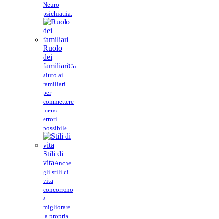
Neuro
psichiatria.
Ruolo
dei
familiari
Un
aiuto ai
familiari
per
commettere
meno
errori
possibile
Stili di
vita
Anche
gli stili di
vita
concorrono
a
migliorare
la propria