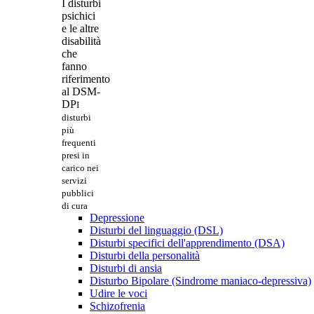
I disturbi
psichici
e le altre
disabilità
che
fanno
riferimento
al DSM-
DP
I
disturbi
più
frequenti
presi in
carico nei
servizi
pubblici
di cura
Depressione
Disturbi del linguaggio (DSL)
Disturbi specifici dell'apprendimento (DSA)
Disturbi della personalità
Disturbi di ansia
Disturbo Bipolare (Sindrome maniaco-depressiva)
Udire le voci
Schizofrenia