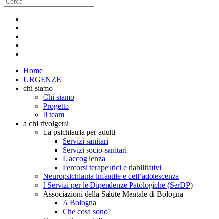
Home
URGENZE
chi siamo
Chi siamo
Progetto
Il team
a chi rivolgersi
La psichiatria per adulti
Servizi sanitari
Servizi socio-sanitari
L'accoglienza
Percorsi terapeutici e riabilitativi
Neuropsichiatria infantile e dell’adolescenza
I Servizi per le Dipendenze Patologiche (SerDP)
Associazioni della Salute Mentale di Bologna
A Bologna
Che cosa sono?