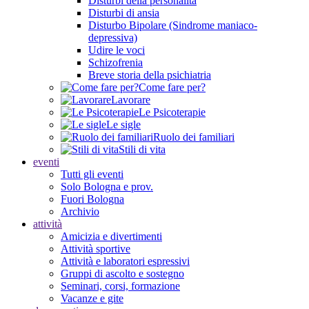
Disturbi della personalità
Disturbi di ansia
Disturbo Bipolare (Sindrome maniaco-
depressiva)
Udire le voci
Schizofrenia
Breve storia della psichiatria
Come fare per?
Lavorare
Le Psicoterapie
Le sigle
Ruolo dei familiari
Stili di vita
eventi
Tutti gli eventi
Solo Bologna e prov.
Fuori Bologna
Archivio
attività
Amicizia e divertimenti
Attività sportive
Attività e laboratori espressivi
Gruppi di ascolto e sostegno
Seminari, corsi, formazione
Vacanze e gite