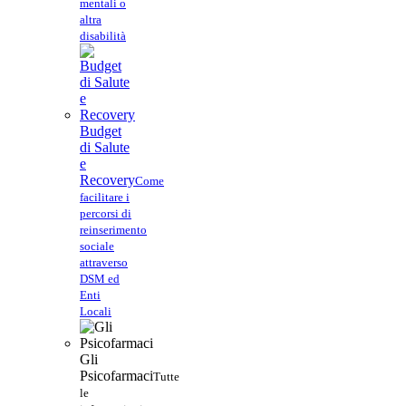
mentali o
altra
disabilità
Budget
di Salute
e
Recovery
Come
facilitare i
percorsi di
reinserimento
sociale
attraverso
DSM ed
Enti
Locali
Gli
Psicofarmaci
Tutte
le