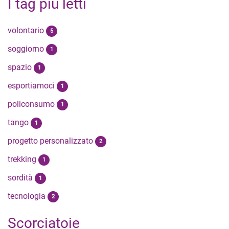
I tag più letti
volontario
5
soggiorno
1
spazio
1
esportiamoci
1
policonsumo
1
tango
1
progetto personalizzato
2
trekking
1
sordità
1
tecnologia
2
Scorciatoie