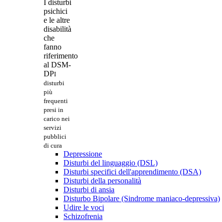
I disturbi
psichici
e le altre
disabilità
che
fanno
riferimento
al DSM-
DP
I
disturbi
più
frequenti
presi in
carico nei
servizi
pubblici
di cura
Depressione
Disturbi del linguaggio (DSL)
Disturbi specifici dell'apprendimento (DSA)
Disturbi della personalità
Disturbi di ansia
Disturbo Bipolare (Sindrome maniaco-depressiva)
Udire le voci
Schizofrenia