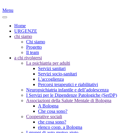
Menu
Home
URGENZE
chi siamo
Chi siamo
Progetto
Il team
a chi rivolgersi
La psichiatria per adulti
Servizi sanitari
Servizi socio-sanitari
L'accoglienza
Percorsi terapeutici e riabilitativi
Neuropsichiatria infantile e dell’adolescenza
I Servizi per le Dipendenze Patologiche (SerDP)
Associazioni della Salute Mentale di Bologna
A Bologna
Che cosa sono?
Cooperative sociali
che cosa sono?
elenco coop. a Bologna
I gruppi di auto mutuo aiuto