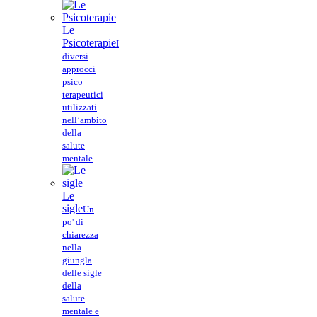
Le
Psicoterapie
I
diversi
approcci
psico
terapeutici
utilizzati
nell’ambito
della
salute
mentale
Le
sigle
Un
po' di
chiarezza
nella
giungla
delle sigle
della
salute
mentale e