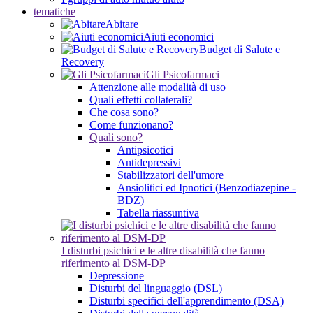
tematiche
Abitare
Aiuti economici
Budget di Salute e
Recovery
Gli Psicofarmaci
Attenzione alle modalità di uso
Quali effetti collaterali?
Che cosa sono?
Come funzionano?
Quali sono?
Antipsicotici
Antidepressivi
Stabilizzatori dell'umore
Ansiolitici ed Ipnotici (Benzodiazepine -
BDZ)
Tabella riassuntiva
I disturbi psichici e le altre disabilità che fanno
riferimento al DSM-DP
Depressione
Disturbi del linguaggio (DSL)
Disturbi specifici dell'apprendimento (DSA)