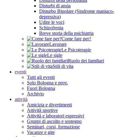
Disturbi della personalità
Disturbi di ansia
Disturbo Bipolare (Sindrome maniaco-
depressiva)
Udire le voci
Schizofrenia
Breve storia della psichiatria
Come fare per?
Lavorare
Le Psicoterapie
Le sigle
Ruolo dei familiari
Stili di vita
eventi
Tutti gli eventi
Solo Bologna e prov.
Fuori Bologna
Archivio
attività
Amicizia e divertimenti
Attività sportive
Attività e laboratori espressivi
Gruppi di ascolto e sostegno
Seminari, corsi, formazione
Vacanze e gite