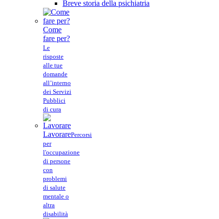
Breve storia della psichiatria
Come
fare per?
Le
risposte
alle tue
domande
all’interno
dei Servizi
Pubblici
di cura
Lavorare
Percorsi
per
l'occupazione
di persone
con
problemi
di salute
mentale o
altra
disabilità