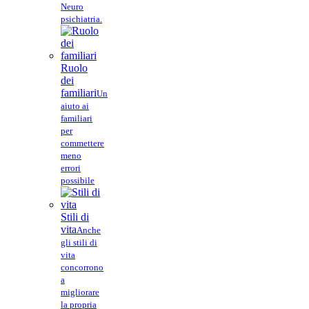
Neuro
psichiatria.
Ruolo
dei
familiari
Un
aiuto ai
familiari
per
commettere
meno
errori
possibile
Stili di
vita
Anche
gli stili di
vita
concorrono
a
migliorare
la propria