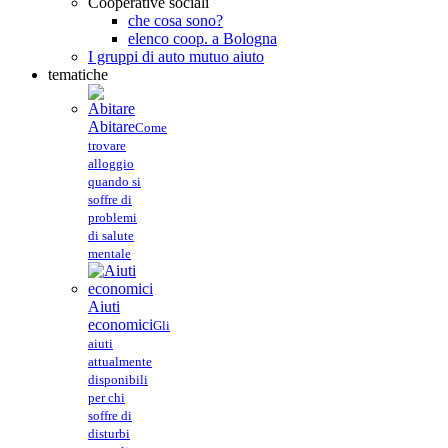
Cooperative sociali
che cosa sono?
elenco coop. a Bologna
I gruppi di auto mutuo aiuto
tematiche
Abitare
Come
trovare
alloggio
quando si
soffre di
problemi
di salute
mentale
Aiuti
economici
Gli
aiuti
attualmente
disponibili
per chi
soffre di
disturbi