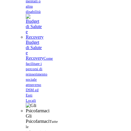
mentali o
altra
disabilità
Budget
di Salute
e
Recovery
Come
facilitare i
percorsi di
reinserimento
sociale
attraverso
DSM ed
Enti
Locali
Gli
Psicofarmaci
Tutte
le