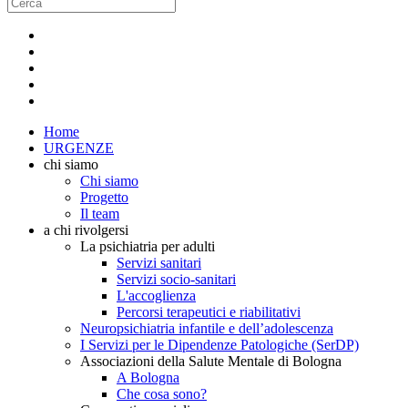
Home
URGENZE
chi siamo
Chi siamo
Progetto
Il team
a chi rivolgersi
La psichiatria per adulti
Servizi sanitari
Servizi socio-sanitari
L'accoglienza
Percorsi terapeutici e riabilitativi
Neuropsichiatria infantile e dell’adolescenza
I Servizi per le Dipendenze Patologiche (SerDP)
Associazioni della Salute Mentale di Bologna
A Bologna
Che cosa sono?