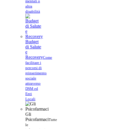
mentali o
altra
disabilità
Budget
di Salute
e
Recovery
Come
facilitare i
percorsi di
reinserimento
sociale
attraverso
DSM ed
Enti
Locali
Gli
Psicofarmaci
Tutte
le