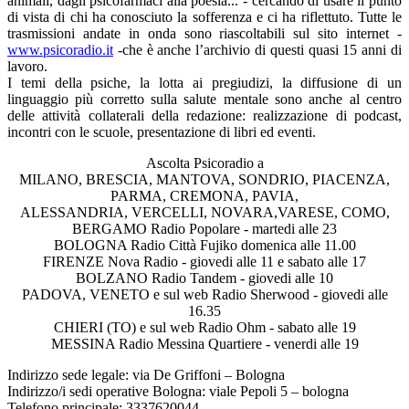
animali, dagli psicofarmaci alla poesia... - cercando di usare il punto
di vista di chi ha conosciuto la sofferenza e ci ha riflettuto. Tutte le
trasmissioni andate in onda sono riascoltabili sul sito internet -
www.psicoradio.it
-che è anche l’archivio di questi quasi 15 anni di
lavoro.
I temi della psiche, la lotta ai pregiudizi, la diffusione di un
linguaggio più corretto sulla salute mentale sono anche al centro
delle attività collaterali della redazione: realizzazione di podcast,
incontri con le scuole, presentazione di libri ed eventi.
Ascolta Psicoradio a
MILANO, BRESCIA, MANTOVA, SONDRIO, PIACENZA,
PARMA, CREMONA, PAVIA,
ALESSANDRIA, VERCELLI, NOVARA,VARESE, COMO,
BERGAMO Radio Popolare - martedi alle 23
BOLOGNA Radio Città Fujiko domenica alle 11.00
FIRENZE Nova Radio - giovedi alle 11 e sabato alle 17
BOLZANO Radio Tandem - giovedi alle 10
PADOVA, VENETO e sul web Radio Sherwood - giovedi alle
16.35
CHIERI (TO) e sul web Radio Ohm - sabato alle 19
MESSINA Radio Messina Quartiere - venerdi alle 19
Indirizzo sede legale: via De Griffoni – Bologna
Indirizzo/i sedi operative Bologna: viale Pepoli 5 – bologna
Telefono principale: 3337620044