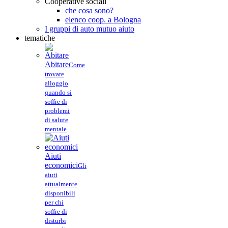
Cooperative sociali
che cosa sono?
elenco coop. a Bologna
I gruppi di auto mutuo aiuto
tematiche
Abitare
Come
trovare
alloggio
quando si
soffre di
problemi
di salute
mentale
Aiuti
economici
Gli
aiuti
attualmente
disponibili
per chi
soffre di
disturbi