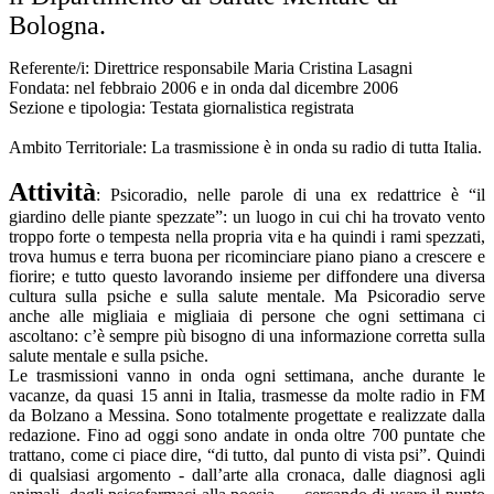
Bologna.
Referente/i: Direttrice responsabile Maria Cristina Lasagni
Fondata: nel febbraio 2006 e in onda dal dicembre 2006
Sezione e tipologia: Testata giornalistica registrata
Ambito Territoriale: La trasmissione è in onda su radio di tutta Italia.
Attività
: Psicoradio, nelle parole di una ex redattrice è “il
giardino delle piante spezzate”: un luogo in cui chi ha trovato vento
troppo forte o tempesta nella propria vita e ha quindi i rami spezzati,
trova humus e terra buona per ricominciare piano piano a crescere e
fiorire; e tutto questo lavorando insieme per diffondere una diversa
cultura sulla psiche e sulla salute mentale. Ma Psicoradio serve
anche alle migliaia e migliaia di persone che ogni settimana ci
ascoltano: c’è sempre più bisogno di una informazione corretta sulla
salute mentale e sulla psiche.
Le trasmissioni vanno in onda ogni settimana, anche durante le
vacanze, da quasi 15 anni in Italia, trasmesse da molte radio in FM
da Bolzano a Messina. Sono totalmente progettate e realizzate dalla
redazione. Fino ad oggi sono andate in onda oltre 700 puntate che
trattano, come ci piace dire, “di tutto, dal punto di vista psi”. Quindi
di qualsiasi argomento - dall’arte alla cronaca, dalle diagnosi agli