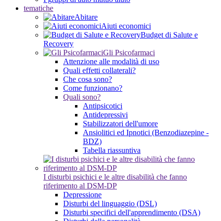
tematiche
Abitare
Aiuti economici
Budget di Salute e
Recovery
Gli Psicofarmaci
Attenzione alle modalità di uso
Quali effetti collaterali?
Che cosa sono?
Come funzionano?
Quali sono?
Antipsicotici
Antidepressivi
Stabilizzatori dell'umore
Ansiolitici ed Ipnotici (Benzodiazepine -
BDZ)
Tabella riassuntiva
I disturbi psichici e le altre disabilità che fanno
riferimento al DSM-DP
Depressione
Disturbi del linguaggio (DSL)
Disturbi specifici dell'apprendimento (DSA)