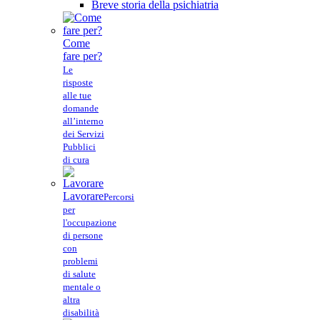
Breve storia della psichiatria
Come
fare per?
Le
risposte
alle tue
domande
all’interno
dei Servizi
Pubblici
di cura
Lavorare
Percorsi
per
l'occupazione
di persone
con
problemi
di salute
mentale o
altra
disabilità