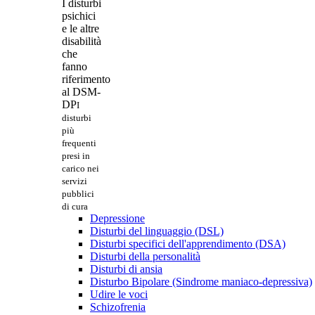
I disturbi
psichici
e le altre
disabilità
che
fanno
riferimento
al DSM-
DP
I
disturbi
più
frequenti
presi in
carico nei
servizi
pubblici
di cura
Depressione
Disturbi del linguaggio (DSL)
Disturbi specifici dell'apprendimento (DSA)
Disturbi della personalità
Disturbi di ansia
Disturbo Bipolare (Sindrome maniaco-depressiva)
Udire le voci
Schizofrenia