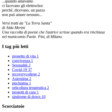
...quando amavamo
ci facevano gli elettrochoc
perché, dicevano, un pazzo
non può amare nessuno...
Versi tratti da "La Terra Santa"
di Alda Merini
Una raccolta di poesie che l'autrice scrisse quando era rinchiusa
nel manicomio Paolo Pini, di Milano.
I tag più letti
progetto di vita
1
convivenza
1
Sessualità
2
Covid-19
37
recoverycollege
2
Autostima
2
pischiatria
1
orticoltura terapeutica
2
progetti di cura
1
sindrome di down
10
Scorciatoie