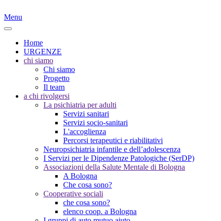
Menu
Home
URGENZE
chi siamo
Chi siamo
Progetto
Il team
a chi rivolgersi
La psichiatria per adulti
Servizi sanitari
Servizi socio-sanitari
L'accoglienza
Percorsi terapeutici e riabilitativi
Neuropsichiatria infantile e dell’adolescenza
I Servizi per le Dipendenze Patologiche (SerDP)
Associazioni della Salute Mentale di Bologna
A Bologna
Che cosa sono?
Cooperative sociali
che cosa sono?
elenco coop. a Bologna
I gruppi di auto mutuo aiuto