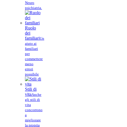
Neuro
psichiatria.
Ruolo
dei
familiari
Un
aiuto ai
familiari
per
commettere
meno
errori
possibile
Stili di
vita
Anche
gli stili di
vita
concorrono
a
migliorare
la propria