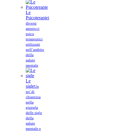
Le
Psicoterapie
I
diversi
approcci
psico
terapeutici
utilizzati
nell’ambito
della
salute
mentale
Le
sigle
Un
po' di
chiarezza
nella
giungla
delle sigle
della
salute
mentale e