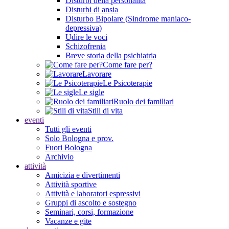
Disturbi della personalità
Disturbi di ansia
Disturbo Bipolare (Sindrome maniaco-
depressiva)
Udire le voci
Schizofrenia
Breve storia della psichiatria
Come fare per?
Lavorare
Le Psicoterapie
Le sigle
Ruolo dei familiari
Stili di vita
eventi
Tutti gli eventi
Solo Bologna e prov.
Fuori Bologna
Archivio
attività
Amicizia e divertimenti
Attività sportive
Attività e laboratori espressivi
Gruppi di ascolto e sostegno
Seminari, corsi, formazione
Vacanze e gite