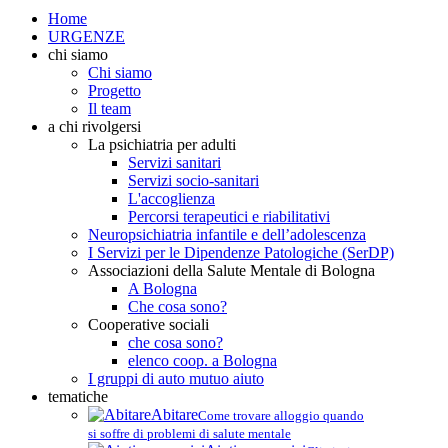
Home
URGENZE
chi siamo
Chi siamo
Progetto
Il team
a chi rivolgersi
La psichiatria per adulti
Servizi sanitari
Servizi socio-sanitari
L'accoglienza
Percorsi terapeutici e riabilitativi
Neuropsichiatria infantile e dell’adolescenza
I Servizi per le Dipendenze Patologiche (SerDP)
Associazioni della Salute Mentale di Bologna
A Bologna
Che cosa sono?
Cooperative sociali
che cosa sono?
elenco coop. a Bologna
I gruppi di auto mutuo aiuto
tematiche
Abitare
Come trovare alloggio quando
si soffre di problemi di salute mentale