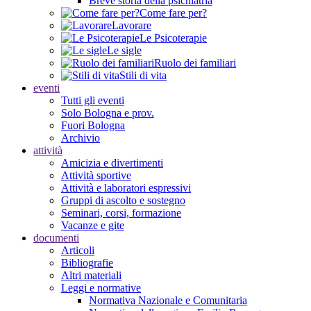
Breve storia della psichiatria
Come fare per?
Lavorare
Le Psicoterapie
Le sigle
Ruolo dei familiari
Stili di vita
eventi
Tutti gli eventi
Solo Bologna e prov.
Fuori Bologna
Archivio
attività
Amicizia e divertimenti
Attività sportive
Attività e laboratori espressivi
Gruppi di ascolto e sostegno
Seminari, corsi, formazione
Vacanze e gite
documenti
Articoli
Bibliografie
Altri materiali
Leggi e normative
Normativa Nazionale e Comunitaria