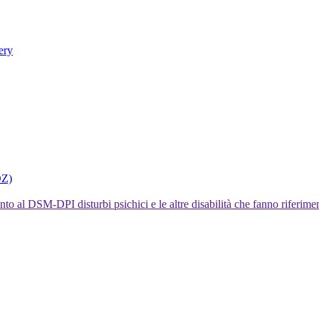
ery
DZ)
I disturbi psichici e le altre disabilità che fanno rifer