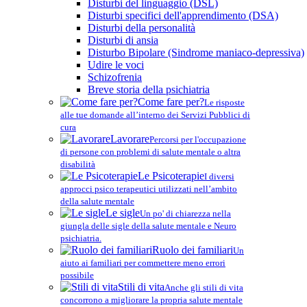
Disturbi del linguaggio (DSL)
Disturbi specifici dell'apprendimento (DSA)
Disturbi della personalità
Disturbi di ansia
Disturbo Bipolare (Sindrome maniaco-depressiva)
Udire le voci
Schizofrenia
Breve storia della psichiatria
Come fare per?
Le risposte
alle tue domande all’interno dei Servizi Pubblici di
cura
Lavorare
Percorsi per l'occupazione
di persone con problemi di salute mentale o altra
disabilità
Le Psicoterapie
I diversi
approcci psico terapeutici utilizzati nell’ambito
della salute mentale
Le sigle
Un po' di chiarezza nella
giungla delle sigle della salute mentale e Neuro
psichiatria.
Ruolo dei familiari
Un
aiuto ai familiari per commettere meno errori
possibile
Stili di vita
Anche gli stili di vita
concorrono a migliorare la propria salute mentale