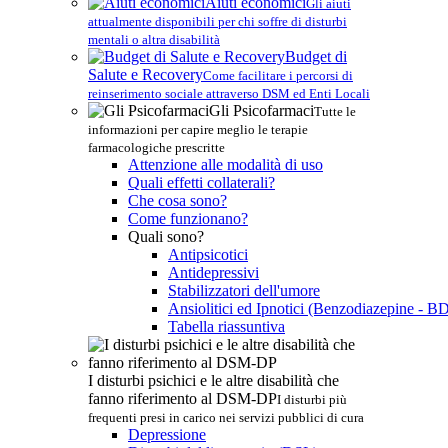
Aiuti economici
Gli aiuti
attualmente disponibili per chi soffre di disturbi
mentali o altra disabilità
Budget di
Salute e Recovery
Come facilitare i percorsi di
reinserimento sociale attraverso DSM ed Enti Locali
Gli Psicofarmaci
Tutte le
informazioni per capire meglio le terapie
farmacologiche prescritte
Attenzione alle modalità di uso
Quali effetti collaterali?
Che cosa sono?
Come funzionano?
Quali sono?
Antipsicotici
Antidepressivi
Stabilizzatori dell'umore
Ansiolitici ed Ipnotici (Benzodiazepine - B
Tabella riassuntiva
I disturbi psichici e le altre disabilità che
fanno riferimento al DSM-DP
I disturbi più
frequenti presi in carico nei servizi pubblici di cura
Depressione