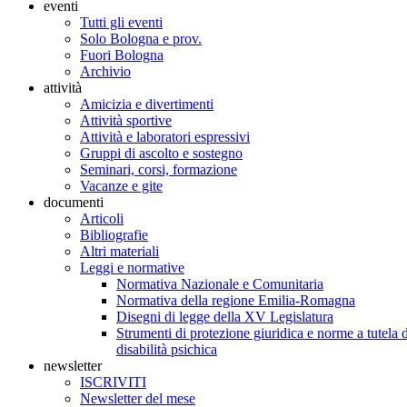
eventi
Tutti gli eventi
Solo Bologna e prov.
Fuori Bologna
Archivio
attività
Amicizia e divertimenti
Attività sportive
Attività e laboratori espressivi
Gruppi di ascolto e sostegno
Seminari, corsi, formazione
Vacanze e gite
documenti
Articoli
Bibliografie
Altri materiali
Leggi e normative
Normativa Nazionale e Comunitaria
Normativa della regione Emilia-Romagna
Disegni di legge della XV Legislatura
Strumenti di protezione giuridica e norme a tutela d
disabilità psichica
newsletter
ISCRIVITI
Newsletter del mese