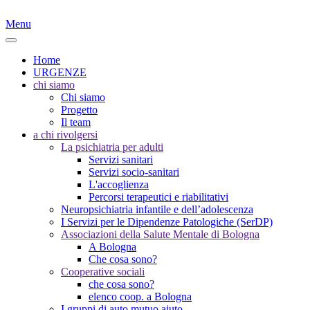
Menu
Home
URGENZE
chi siamo
Chi siamo
Progetto
Il team
a chi rivolgersi
La psichiatria per adulti
Servizi sanitari
Servizi socio-sanitari
L'accoglienza
Percorsi terapeutici e riabilitativi
Neuropsichiatria infantile e dell’adolescenza
I Servizi per le Dipendenze Patologiche (SerDP)
Associazioni della Salute Mentale di Bologna
A Bologna
Che cosa sono?
Cooperative sociali
che cosa sono?
elenco coop. a Bologna
I gruppi di auto mutuo aiuto