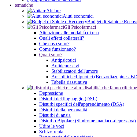
tematiche
Abitare
Aiuti economici
Budget di Salute e Recov
Gli Psicofarmaci
Attenzione alle modalità di uso
Quali effetti collaterali?
Che cosa sono?
Come funzionano?
Quali sono?
Antipsicotici
Antidepressivi
Stabilizzatori dell'umore
Ansiolitici ed Ipnotici (Benzodiazepine - B
Tabella riassuntiva
Depressione
Disturbi del linguaggio (DSL)
Disturbi specifici dell'apprendimento (DSA)
Disturbi della personalità
Disturbi di ansia
Disturbo Bipolare (Sindrome maniaco-depressiva)
Udire le voci
Schizofrenia