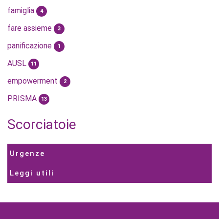
famiglia
4
fare assieme
3
panificazione
1
AUSL
11
empowerment
2
PRISMA
13
Scorciatoie
Urgenze
Leggi utili