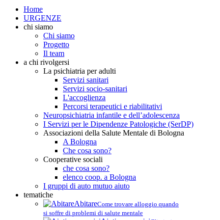
Home
URGENZE
chi siamo
Chi siamo
Progetto
Il team
a chi rivolgersi
La psichiatria per adulti
Servizi sanitari
Servizi socio-sanitari
L'accoglienza
Percorsi terapeutici e riabilitativi
Neuropsichiatria infantile e dell’adolescenza
I Servizi per le Dipendenze Patologiche (SerDP)
Associazioni della Salute Mentale di Bologna
A Bologna
Che cosa sono?
Cooperative sociali
che cosa sono?
elenco coop. a Bologna
I gruppi di auto mutuo aiuto
tematiche
Abitare
Come trovare alloggio quando
si soffre di problemi di salute mentale