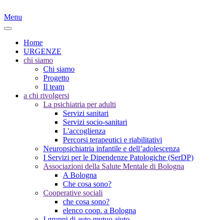
Menu
Home
URGENZE
chi siamo
Chi siamo
Progetto
Il team
a chi rivolgersi
La psichiatria per adulti
Servizi sanitari
Servizi socio-sanitari
L'accoglienza
Percorsi terapeutici e riabilitativi
Neuropsichiatria infantile e dell’adolescenza
I Servizi per le Dipendenze Patologiche (SerDP)
Associazioni della Salute Mentale di Bologna
A Bologna
Che cosa sono?
Cooperative sociali
che cosa sono?
elenco coop. a Bologna
I gruppi di auto mutuo aiuto