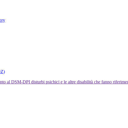
ery
DZ)
I disturbi psichici e le altre disabilità che fanno rifer