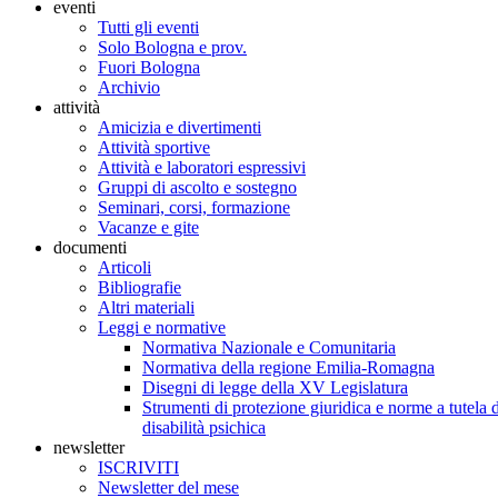
eventi
Tutti gli eventi
Solo Bologna e prov.
Fuori Bologna
Archivio
attività
Amicizia e divertimenti
Attività sportive
Attività e laboratori espressivi
Gruppi di ascolto e sostegno
Seminari, corsi, formazione
Vacanze e gite
documenti
Articoli
Bibliografie
Altri materiali
Leggi e normative
Normativa Nazionale e Comunitaria
Normativa della regione Emilia-Romagna
Disegni di legge della XV Legislatura
Strumenti di protezione giuridica e norme a tutela d
disabilità psichica
newsletter
ISCRIVITI
Newsletter del mese