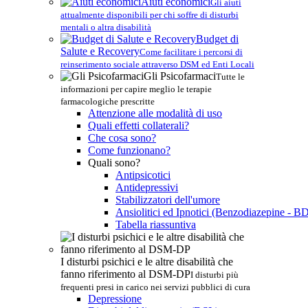
Aiuti economici
Gli aiuti
attualmente disponibili per chi soffre di disturbi
mentali o altra disabilità
Budget di
Salute e Recovery
Come facilitare i percorsi di
reinserimento sociale attraverso DSM ed Enti Locali
Gli Psicofarmaci
Tutte le
informazioni per capire meglio le terapie
farmacologiche prescritte
Attenzione alle modalità di uso
Quali effetti collaterali?
Che cosa sono?
Come funzionano?
Quali sono?
Antipsicotici
Antidepressivi
Stabilizzatori dell'umore
Ansiolitici ed Ipnotici (Benzodiazepine - B
Tabella riassuntiva
I disturbi psichici e le altre disabilità che
fanno riferimento al DSM-DP
I disturbi più
frequenti presi in carico nei servizi pubblici di cura
Depressione