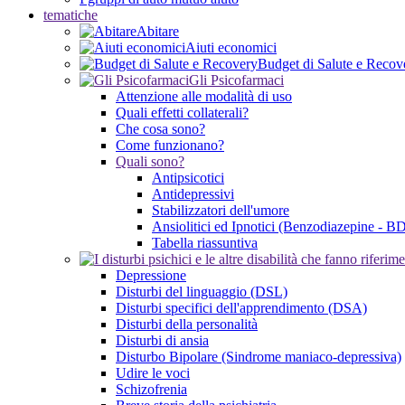
tematiche
Abitare
Aiuti economici
Budget di Salute e Recov
Gli Psicofarmaci
Attenzione alle modalità di uso
Quali effetti collaterali?
Che cosa sono?
Come funzionano?
Quali sono?
Antipsicotici
Antidepressivi
Stabilizzatori dell'umore
Ansiolitici ed Ipnotici (Benzodiazepine - B
Tabella riassuntiva
Depressione
Disturbi del linguaggio (DSL)
Disturbi specifici dell'apprendimento (DSA)
Disturbi della personalità
Disturbi di ansia
Disturbo Bipolare (Sindrome maniaco-depressiva)
Udire le voci
Schizofrenia