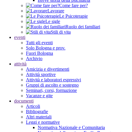
Breve storia della psichiatria
Come fare per?
Lavorare
Le Psicoterapie
Le sigle
Ruolo dei familiari
Stili di vita
eventi
Tutti gli eventi
Solo Bologna e prov.
Fuori Bologna
Archivio
attività
Amicizia e divertimenti
Attività sportive
Attività e laboratori espressivi
Gruppi di ascolto e sostegno
Seminari, corsi, formazione
Vacanze e gite
documenti
Articoli
Bibliografie
Altri materiali
Leggi e normative
Normativa Nazionale e Comunitaria