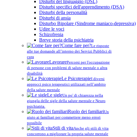
Disturbi del linguaggio (DSL)
Disturbi specifici dell'apprendimento (DSA)
Disturbi della personalità
Disturbi di ansia
Disturbo Bipolare (Sindrome maniaco-depressiva)
Udire le voci
Schizofrenia
Breve storia della psichiatria
Come fare per?
Le risposte
alle tue domande all’interno dei Servizi Pubblici di
cura
Lavorare
Percorsi per l'occupazione
di persone con problemi di salute mentale o altra
disabilità
Le Psicoterapie
I diversi
approcci psico terapeutici utilizzati nell’ambito
della salute mentale
Le sigle
Un po' di chiarezza nella
giungla delle sigle della salute mentale e Neuro
psichiatria.
Ruolo dei familiari
Un
aiuto ai familiari per commettere meno errori
possibile
Stili di vita
Anche gli stili di vita
concorrono a migliorare la propria salute mentale