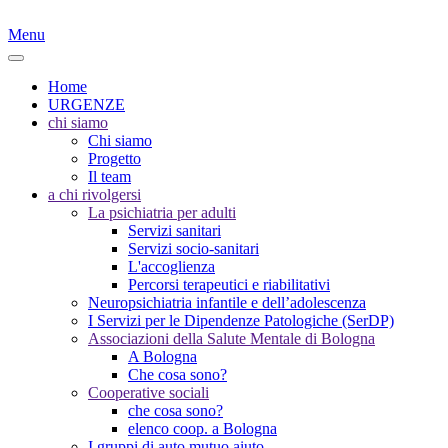
Menu
Home
URGENZE
chi siamo
Chi siamo
Progetto
Il team
a chi rivolgersi
La psichiatria per adulti
Servizi sanitari
Servizi socio-sanitari
L'accoglienza
Percorsi terapeutici e riabilitativi
Neuropsichiatria infantile e dell’adolescenza
I Servizi per le Dipendenze Patologiche (SerDP)
Associazioni della Salute Mentale di Bologna
A Bologna
Che cosa sono?
Cooperative sociali
che cosa sono?
elenco coop. a Bologna
I gruppi di auto mutuo aiuto