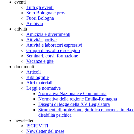
eventi
Tutti gli eventi
Solo Bologna e prov.
Fuori Bologna
Archivio
attività
Amicizia e divertimenti
Attività sportive
Attività e laboratori espressivi
Gruppi di ascolto e sostegno
Seminari, corsi, formazione
Vacanze e gite
documenti
Articoli
Bibliografie
Altri materiali
Leggi e normative
Normativa Nazionale e Comunitaria
Normativa della regione Emilia-Romagna
Disegni di legge della XV Legislatura
Strumenti di protezione giuridica e norme a tutela d
disabilità psichica
newsletter
ISCRIVITI
Newsletter del mese