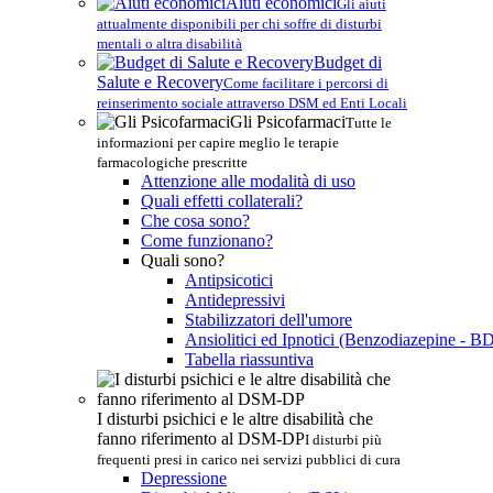
Aiuti economici
Gli aiuti
attualmente disponibili per chi soffre di disturbi
mentali o altra disabilità
Budget di
Salute e Recovery
Come facilitare i percorsi di
reinserimento sociale attraverso DSM ed Enti Locali
Gli Psicofarmaci
Tutte le
informazioni per capire meglio le terapie
farmacologiche prescritte
Attenzione alle modalità di uso
Quali effetti collaterali?
Che cosa sono?
Come funzionano?
Quali sono?
Antipsicotici
Antidepressivi
Stabilizzatori dell'umore
Ansiolitici ed Ipnotici (Benzodiazepine - B
Tabella riassuntiva
I disturbi psichici e le altre disabilità che
fanno riferimento al DSM-DP
I disturbi più
frequenti presi in carico nei servizi pubblici di cura
Depressione