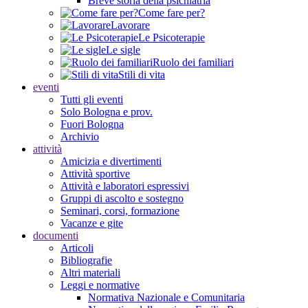
Breve storia della psichiatria
Come fare per?
Lavorare
Le Psicoterapie
Le sigle
Ruolo dei familiari
Stili di vita
eventi
Tutti gli eventi
Solo Bologna e prov.
Fuori Bologna
Archivio
attività
Amicizia e divertimenti
Attività sportive
Attività e laboratori espressivi
Gruppi di ascolto e sostegno
Seminari, corsi, formazione
Vacanze e gite
documenti
Articoli
Bibliografie
Altri materiali
Leggi e normative
Normativa Nazionale e Comunitaria