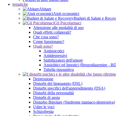
tematiche
Abitare
Aiuti economici
Budget di Salute e Recov
Gli Psicofarmaci
Attenzione alle modalità di uso
Quali effetti collaterali?
Che cosa sono?
Come funzionano?
Quali sono?
Antipsicotici
Antidepressivi
Stabilizzatori dell'umore
Ansiolitici ed Ipnotici (Benzodiazepine - B
Tabella riassuntiva
Depressione
Disturbi del linguaggio (DSL)
Disturbi specifici dell'apprendimento (DSA)
Disturbi della personalità
Disturbi di ansia
Disturbo Bipolare (Sindrome maniaco-depressiva)
Udire le voci
Schizofrenia