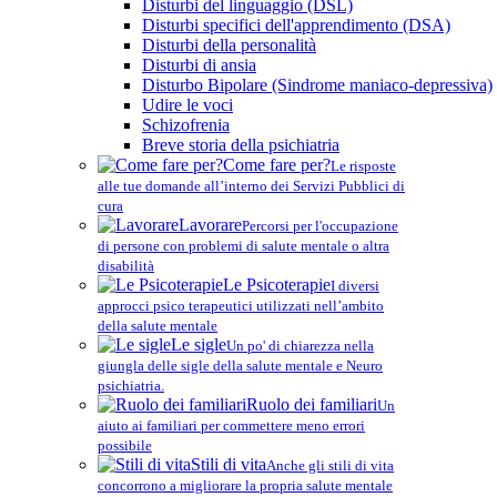
Disturbi del linguaggio (DSL)
Disturbi specifici dell'apprendimento (DSA)
Disturbi della personalità
Disturbi di ansia
Disturbo Bipolare (Sindrome maniaco-depressiva)
Udire le voci
Schizofrenia
Breve storia della psichiatria
Come fare per?
Le risposte
alle tue domande all’interno dei Servizi Pubblici di
cura
Lavorare
Percorsi per l'occupazione
di persone con problemi di salute mentale o altra
disabilità
Le Psicoterapie
I diversi
approcci psico terapeutici utilizzati nell’ambito
della salute mentale
Le sigle
Un po' di chiarezza nella
giungla delle sigle della salute mentale e Neuro
psichiatria.
Ruolo dei familiari
Un
aiuto ai familiari per commettere meno errori
possibile
Stili di vita
Anche gli stili di vita
concorrono a migliorare la propria salute mentale