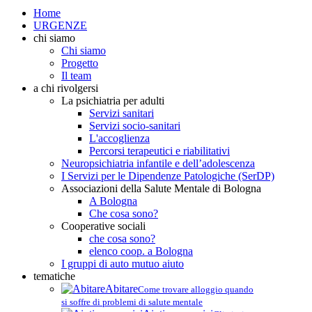
Home
URGENZE
chi siamo
Chi siamo
Progetto
Il team
a chi rivolgersi
La psichiatria per adulti
Servizi sanitari
Servizi socio-sanitari
L'accoglienza
Percorsi terapeutici e riabilitativi
Neuropsichiatria infantile e dell’adolescenza
I Servizi per le Dipendenze Patologiche (SerDP)
Associazioni della Salute Mentale di Bologna
A Bologna
Che cosa sono?
Cooperative sociali
che cosa sono?
elenco coop. a Bologna
I gruppi di auto mutuo aiuto
tematiche
Abitare
Come trovare alloggio quando
si soffre di problemi di salute mentale