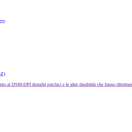
ery
DZ)
I disturbi psichici e le altre disabilità che fanno rifer