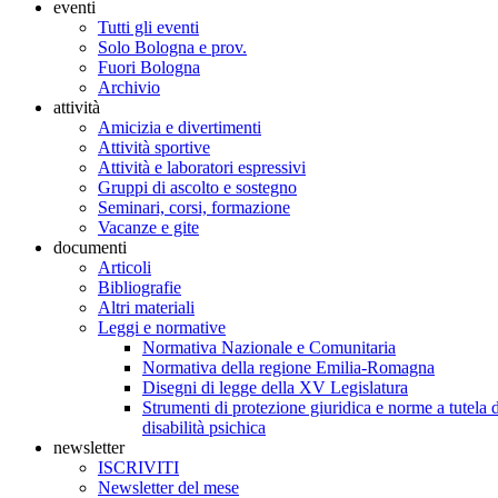
eventi
Tutti gli eventi
Solo Bologna e prov.
Fuori Bologna
Archivio
attività
Amicizia e divertimenti
Attività sportive
Attività e laboratori espressivi
Gruppi di ascolto e sostegno
Seminari, corsi, formazione
Vacanze e gite
documenti
Articoli
Bibliografie
Altri materiali
Leggi e normative
Normativa Nazionale e Comunitaria
Normativa della regione Emilia-Romagna
Disegni di legge della XV Legislatura
Strumenti di protezione giuridica e norme a tutela d
disabilità psichica
newsletter
ISCRIVITI
Newsletter del mese