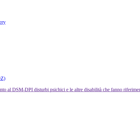
ery
DZ)
I disturbi psichici e le altre disabilità che fanno rifer