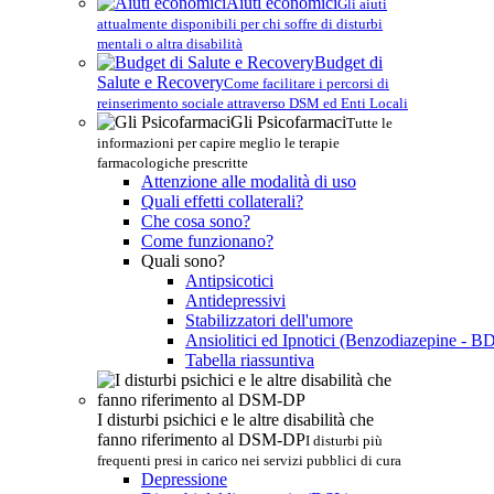
Aiuti economici
Gli aiuti
attualmente disponibili per chi soffre di disturbi
mentali o altra disabilità
Budget di
Salute e Recovery
Come facilitare i percorsi di
reinserimento sociale attraverso DSM ed Enti Locali
Gli Psicofarmaci
Tutte le
informazioni per capire meglio le terapie
farmacologiche prescritte
Attenzione alle modalità di uso
Quali effetti collaterali?
Che cosa sono?
Come funzionano?
Quali sono?
Antipsicotici
Antidepressivi
Stabilizzatori dell'umore
Ansiolitici ed Ipnotici (Benzodiazepine - B
Tabella riassuntiva
I disturbi psichici e le altre disabilità che
fanno riferimento al DSM-DP
I disturbi più
frequenti presi in carico nei servizi pubblici di cura
Depressione