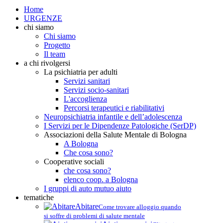
Home
URGENZE
chi siamo
Chi siamo
Progetto
Il team
a chi rivolgersi
La psichiatria per adulti
Servizi sanitari
Servizi socio-sanitari
L'accoglienza
Percorsi terapeutici e riabilitativi
Neuropsichiatria infantile e dell’adolescenza
I Servizi per le Dipendenze Patologiche (SerDP)
Associazioni della Salute Mentale di Bologna
A Bologna
Che cosa sono?
Cooperative sociali
che cosa sono?
elenco coop. a Bologna
I gruppi di auto mutuo aiuto
tematiche
Abitare
Come trovare alloggio quando
si soffre di problemi di salute mentale