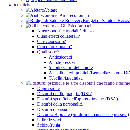
tematiche
Abitare
Aiuti economici
Budget di Salute e Recov
Gli Psicofarmaci
Attenzione alle modalità di uso
Quali effetti collaterali?
Che cosa sono?
Come funzionano?
Quali sono?
Antipsicotici
Antidepressivi
Stabilizzatori dell'umore
Ansiolitici ed Ipnotici (Benzodiazepine - B
Tabella riassuntiva
Depressione
Disturbi del linguaggio (DSL)
Disturbi specifici dell'apprendimento (DSA)
Disturbi della personalità
Disturbi di ansia
Disturbo Bipolare (Sindrome maniaco-depressiva)
Udire le voci
Schizofrenia