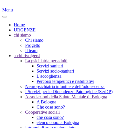
Menu
Home
URGENZE
chi siamo
Chi siamo
Progetto
Il team
a chi rivolgersi
La psichiatria per adulti
Servizi sanitari
Servizi socio-sanitari
L'accoglienza
Percorsi terapeutici e riabilitativi
Neuropsichiatria infantile e dell’adolescenza
I Servizi per le Dipendenze Patologiche (SerDP)
Associazioni della Salute Mentale di Bologna
A Bologna
Che cosa sono?
Cooperative sociali
che cosa sono?
elenco coop. a Bologna
I gruppi di auto mutuo aiuto