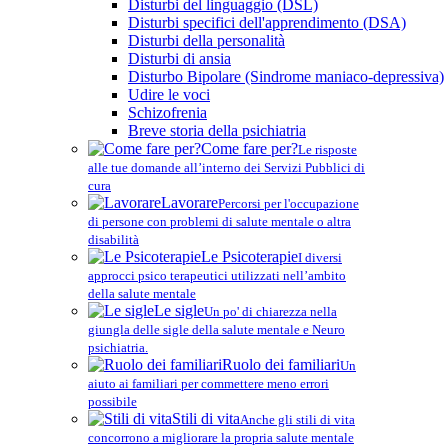
Disturbi del linguaggio (DSL)
Disturbi specifici dell'apprendimento (DSA)
Disturbi della personalità
Disturbi di ansia
Disturbo Bipolare (Sindrome maniaco-depressiva)
Udire le voci
Schizofrenia
Breve storia della psichiatria
Come fare per?
Le risposte
alle tue domande all’interno dei Servizi Pubblici di
cura
Lavorare
Percorsi per l'occupazione
di persone con problemi di salute mentale o altra
disabilità
Le Psicoterapie
I diversi
approcci psico terapeutici utilizzati nell’ambito
della salute mentale
Le sigle
Un po' di chiarezza nella
giungla delle sigle della salute mentale e Neuro
psichiatria.
Ruolo dei familiari
Un
aiuto ai familiari per commettere meno errori
possibile
Stili di vita
Anche gli stili di vita
concorrono a migliorare la propria salute mentale