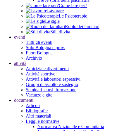
Breve storia della psichiatria
Come fare per?
Lavorare
Le Psicoterapie
Le sigle
Ruolo dei familiari
Stili di vita
eventi
Tutti gli eventi
Solo Bologna e prov.
Fuori Bologna
Archivio
attività
Amicizia e divertimenti
Attività sportive
Attività e laboratori espressivi
Gruppi di ascolto e sostegno
Seminari, corsi, formazione
Vacanze e gite
documenti
Articoli
Bibliografie
Altri materiali
Leggi e normative
Normativa Nazionale e Comunitaria