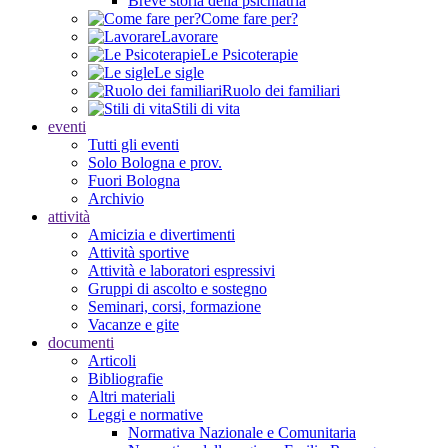
Breve storia della psichiatria
Come fare per?
Lavorare
Le Psicoterapie
Le sigle
Ruolo dei familiari
Stili di vita
eventi
Tutti gli eventi
Solo Bologna e prov.
Fuori Bologna
Archivio
attività
Amicizia e divertimenti
Attività sportive
Attività e laboratori espressivi
Gruppi di ascolto e sostegno
Seminari, corsi, formazione
Vacanze e gite
documenti
Articoli
Bibliografie
Altri materiali
Leggi e normative
Normativa Nazionale e Comunitaria