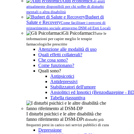
Aiuti economici
Gli aiuti
attualmente disponibili per chi soffre di disturbi
mentali o altra disabilità
Budget di
Salute e Recovery
Come facilitare i percorsi di
reinserimento sociale attraverso DSM ed Enti Locali
Gli Psicofarmaci
Tutte le
informazioni per capire meglio le terapie
farmacologiche prescritte
Attenzione alle modalità di uso
Quali effetti collaterali?
Che cosa sono?
Come funzionano?
Quali sono?
Antipsicotici
Antidepressivi
Stabilizzatori dell'umore
Ansiolitici ed Ipnotici (Benzodiazepine - B
Tabella riassuntiva
I disturbi psichici e le altre disabilità che
fanno riferimento al DSM-DP
I disturbi più
frequenti presi in carico nei servizi pubblici di cura
Depressione