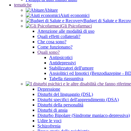
tematiche
Abitare
Aiuti economici
Budget di Salute e Recov
Gli Psicofarmaci
Attenzione alle modalità di uso
Quali effetti collaterali?
Che cosa sono?
Come funzionano?
Quali sono?
Antipsicotici
Antidepressivi
Stabilizzatori dell'umore
Ansiolitici ed Ipnotici (Benzodiazepine - B
Tabella riassuntiva
Depressione
Disturbi del linguaggio (DSL)
Disturbi specifici dell'apprendimento (DSA)
Disturbi della personalità
Disturbi di ansia
Disturbo Bipolare (Sindrome maniaco-depressiva)
Udire le voci
Schizofrenia