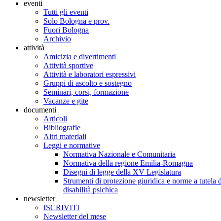
eventi
Tutti gli eventi
Solo Bologna e prov.
Fuori Bologna
Archivio
attività
Amicizia e divertimenti
Attività sportive
Attività e laboratori espressivi
Gruppi di ascolto e sostegno
Seminari, corsi, formazione
Vacanze e gite
documenti
Articoli
Bibliografie
Altri materiali
Leggi e normative
Normativa Nazionale e Comunitaria
Normativa della regione Emilia-Romagna
Disegni di legge della XV Legislatura
Strumenti di protezione giuridica e norme a tutela d
disabilità psichica
newsletter
ISCRIVITI
Newsletter del mese