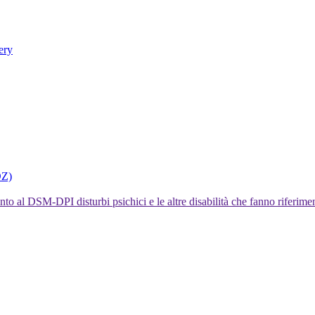
ery
DZ)
I disturbi psichici e le altre disabilità che fanno rifer