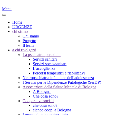
Menu
Home
URGENZE
chi siamo
Chi siamo
Progetto
Il team
a chi rivolgersi
La psichiatria per adulti
Servizi sanitari
Servizi socio-sanitari
L'accoglienza
Percorsi terapeutici e riabilitativi
Neuropsichiatria infantile e dell’adolescenza
I Servizi per le Dipendenze Patologiche (SerDP)
Associazioni della Salute Mentale di Bologna
A Bologna
Che cosa sono?
Cooperative sociali
che cosa sono?
elenco coop. a Bologna
I gruppi di auto mutuo aiuto