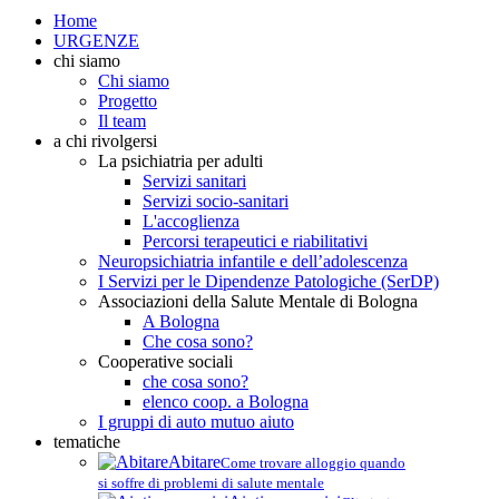
Home
URGENZE
chi siamo
Chi siamo
Progetto
Il team
a chi rivolgersi
La psichiatria per adulti
Servizi sanitari
Servizi socio-sanitari
L'accoglienza
Percorsi terapeutici e riabilitativi
Neuropsichiatria infantile e dell’adolescenza
I Servizi per le Dipendenze Patologiche (SerDP)
Associazioni della Salute Mentale di Bologna
A Bologna
Che cosa sono?
Cooperative sociali
che cosa sono?
elenco coop. a Bologna
I gruppi di auto mutuo aiuto
tematiche
Abitare
Come trovare alloggio quando
si soffre di problemi di salute mentale