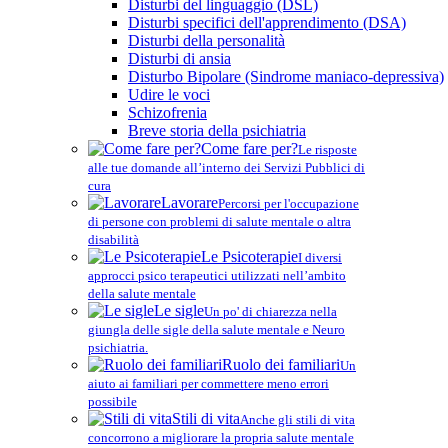
Disturbi del linguaggio (DSL)
Disturbi specifici dell'apprendimento (DSA)
Disturbi della personalità
Disturbi di ansia
Disturbo Bipolare (Sindrome maniaco-depressiva)
Udire le voci
Schizofrenia
Breve storia della psichiatria
Come fare per?
Le risposte
alle tue domande all’interno dei Servizi Pubblici di
cura
Lavorare
Percorsi per l'occupazione
di persone con problemi di salute mentale o altra
disabilità
Le Psicoterapie
I diversi
approcci psico terapeutici utilizzati nell’ambito
della salute mentale
Le sigle
Un po' di chiarezza nella
giungla delle sigle della salute mentale e Neuro
psichiatria.
Ruolo dei familiari
Un
aiuto ai familiari per commettere meno errori
possibile
Stili di vita
Anche gli stili di vita
concorrono a migliorare la propria salute mentale