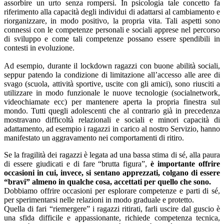
assorbire un urto senza rompersi. In psicologia tale concetto fa
riferimento alla capacità degli individui di adattarsi al cambiamento e
riorganizzare, in modo positivo, la propria vita. Tali aspetti sono
connessi con le competenze personali e sociali apprese nel percorso
di sviluppo e come tali competenze possano essere spendibili in
contesti in evoluzione.
Ad esempio, durante il lockdown ragazzi con buone abilità sociali,
seppur patendo la condizione di limitazione all’accesso alle aree di
svago (scuola, attività sportive, uscite con gli amici), sono riusciti a
utilizzare in modo funzionale le nuove tecnologie (socialnetwork,
videochiamate ecc) per mantenere aperta la propria finestra sul
mondo. Tutti quegli adolescenti che al contrario già in precedenza
mostravano difficoltà relazionali e sociali e minori capacità di
adattamento, ad esempio i ragazzi in carico al nostro Servizio, hanno
manifestato un aggravamento nei comportamenti di ritiro.
Se la fragilità dei ragazzi è legata ad una bassa stima di sé, alla paura
di essere giudicati e di fare “brutta figura”,
è importante offrire
occasioni in cui, invece, si sentano apprezzati, colgano di essere
“bravi” almeno in qualche cosa, accettati per quello che sono.
Dobbiamo offrire occasioni per esplorare competenze e parti di sé,
per sperimentarsi nelle relazioni in modo graduale e protetto.
Quella di fari “riemergere” i ragazzi ritirati, farli uscire dal guscio è
una sfida difficile e appassionante, richiede competenza tecnica,