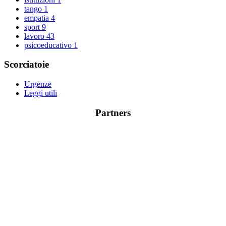
tango
1
empatia
4
sport
9
lavoro
43
psicoeducativo
1
Scorciatoie
Urgenze
Leggi utili
Partners