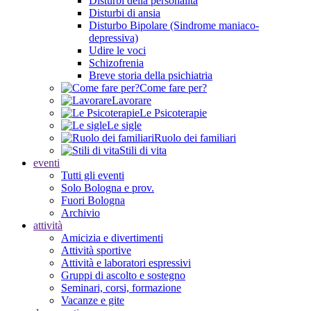
Disturbi della personalità
Disturbi di ansia
Disturbo Bipolare (Sindrome maniaco-
depressiva)
Udire le voci
Schizofrenia
Breve storia della psichiatria
Come fare per?
Lavorare
Le Psicoterapie
Le sigle
Ruolo dei familiari
Stili di vita
eventi
Tutti gli eventi
Solo Bologna e prov.
Fuori Bologna
Archivio
attività
Amicizia e divertimenti
Attività sportive
Attività e laboratori espressivi
Gruppi di ascolto e sostegno
Seminari, corsi, formazione
Vacanze e gite