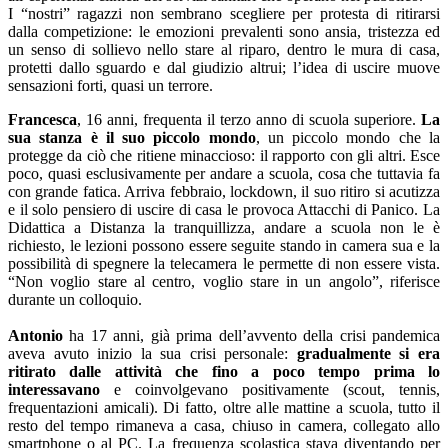
I “nostri” ragazzi non sembrano scegliere per protesta di ritirarsi
dalla competizione: le emozioni prevalenti sono ansia, tristezza ed
un senso di sollievo nello stare al riparo, dentro le mura di casa,
protetti dallo sguardo e dal giudizio altrui; l’idea di uscire muove
sensazioni forti, quasi un terrore.
Francesca
, 16 anni, frequenta il terzo anno di scuola superiore.
La
sua stanza è il suo piccolo mondo
, un piccolo mondo che la
protegge da ciò che ritiene minaccioso: il rapporto con gli altri. Esce
poco, quasi esclusivamente per andare a scuola, cosa che tuttavia fa
con grande fatica. Arriva febbraio, lockdown, il suo ritiro si acutizza
e il solo pensiero di uscire di casa le provoca Attacchi di Panico. La
Didattica a Distanza la tranquillizza, andare a scuola non le è
richiesto, le lezioni possono essere seguite stando in camera sua e la
possibilità di spegnere la telecamera le permette di non essere vista.
“Non voglio stare al centro, voglio stare in un angolo”, riferisce
durante un colloquio.
Antonio
ha 17 anni, già prima dell’avvento della crisi pandemica
aveva avuto inizio la sua crisi personale:
gradualmente si era
ritirato dalle attività che fino a poco tempo prima lo
interessavano
e coinvolgevano positivamente (scout, tennis,
frequentazioni amicali). Di fatto, oltre alle mattine a scuola, tutto il
resto del tempo rimaneva a casa, chiuso in camera, collegato allo
smartphone o al PC. La frequenza scolastica stava diventando per