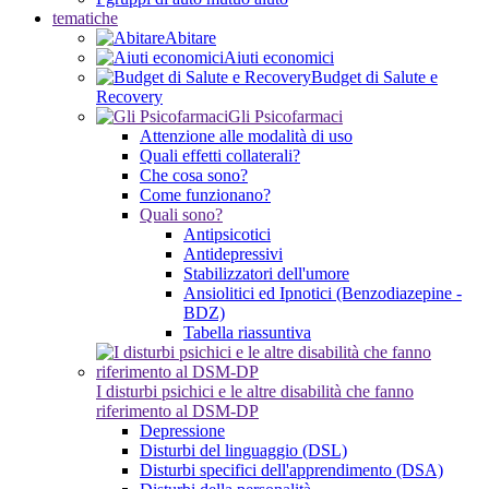
tematiche
Abitare
Aiuti economici
Budget di Salute e
Recovery
Gli Psicofarmaci
Attenzione alle modalità di uso
Quali effetti collaterali?
Che cosa sono?
Come funzionano?
Quali sono?
Antipsicotici
Antidepressivi
Stabilizzatori dell'umore
Ansiolitici ed Ipnotici (Benzodiazepine -
BDZ)
Tabella riassuntiva
I disturbi psichici e le altre disabilità che fanno
riferimento al DSM-DP
Depressione
Disturbi del linguaggio (DSL)
Disturbi specifici dell'apprendimento (DSA)