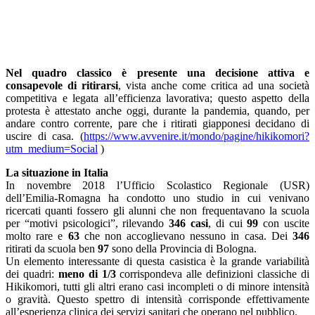
Nel quadro classico è presente una decisione attiva e
consapevole di ritirarsi
, vista anche come critica ad una società
competitiva e legata all’efficienza lavorativa; questo aspetto della
protesta è attestato anche oggi, durante la pandemia, quando, per
andare contro corrente, pare che i ritirati giapponesi decidano di
uscire di casa. (
https://www.avvenire.it/mondo/pagine/hikikomori?
utm_medium=Social
)
La situazione in Italia
In novembre 2018 l’Ufficio Scolastico Regionale (USR)
dell’Emilia-Romagna ha condotto uno studio in cui venivano
ricercati quanti fossero gli alunni che non frequentavano la scuola
per “motivi psicologici”, rilevando
346 casi
, di cui
99
con uscite
molto rare e
63
che non accoglievano nessuno in casa. Dei
346
ritirati da scuola ben
97
sono della Provincia di Bologna.
Un elemento interessante di questa casistica è la grande variabilità
dei quadri:
meno di 1/3
corrispondeva alle definizioni classiche di
Hikikomori, tutti gli altri erano casi incompleti o di minore intensità
o gravità. Questo spettro di intensità corrisponde effettivamente
all’esperienza clinica dei servizi sanitari che operano nel pubblico.