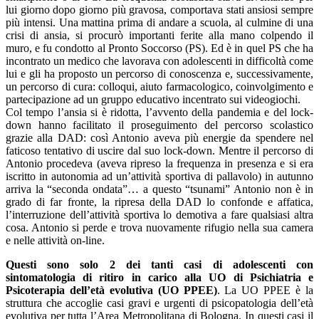
lui giorno dopo giorno più gravosa, comportava stati ansiosi sempre
più intensi. Una mattina prima di andare a scuola, al culmine di una
crisi di ansia, si procurò importanti ferite alla mano colpendo il
muro, e fu condotto al Pronto Soccorso (PS). Ed è in quel PS che ha
incontrato un medico che lavorava con adolescenti in difficoltà come
lui e gli ha proposto un percorso di conoscenza e, successivamente,
un percorso di cura: colloqui, aiuto farmacologico, coinvolgimento e
partecipazione ad un gruppo educativo incentrato sui videogiochi.
Col tempo l’ansia si è ridotta, l’avvento della pandemia e del lock-
down hanno facilitato il proseguimento del percorso scolastico
grazie alla DAD: così Antonio aveva più energie da spendere nel
faticoso tentativo di uscire dal suo lock-down. Mentre il percorso di
Antonio procedeva (aveva ripreso la frequenza in presenza e si era
iscritto in autonomia ad un’attività sportiva di pallavolo) in autunno
arriva la “seconda ondata”… a questo “tsunami” Antonio non è in
grado di far fronte, la ripresa della DAD lo confonde e affatica,
l’interruzione dell’attività sportiva lo demotiva a fare qualsiasi altra
cosa. Antonio si perde e trova nuovamente rifugio nella sua camera
e nelle attività on-line.
Questi sono solo 2 dei tanti casi di adolescenti con
sintomatologia di ritiro in carico alla UO di Psichiatria e
Psicoterapia dell’età evolutiva (UO PPEE)
. La UO PPEE è la
struttura che accoglie casi gravi e urgenti di psicopatologia dell’età
evolutiva per tutta l’Area Metropolitana di Bologna. In questi casi il