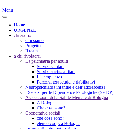
Menu
Home
URGENZE
chi siamo
Chi siamo
Progetto
Il team
a chi rivolgersi
La psichiatria per adulti
Servizi sanitari
Servizi socio-sanitari
L'accoglienza
Percorsi terapeutici e riabilitativi
Neuropsichiatria infantile e dell’adolescenza
I Servizi per le Dipendenze Patologiche (SerDP)
Associazioni della Salute Mentale di Bologna
A Bologna
Che cosa sono?
Cooperative sociali
che cosa sono?
elenco coop. a Bologna
I gruppi di auto mutuo aiuto