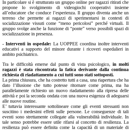
In particolare si è strutturato un gruppo online per ragazzi ritirati che
propone lo svolgimento di videogiochi cooperativi insieme
all’educatore che conduce l’esperienza. Il gruppo diventa anche un
terreno che permette ai ragazzi di sperimentarsi in contesti di
socializzazione vissuti come “meno pericolosi” perché virtuali. Il
gruppo svolge anche la funzione di “ponte” verso possibili spazi di
socializzazione in presenza.
- Interventi in ospedale:
La UOPPEE coordina inoltre interventi
educativi a supporto del minore durante i ricoveri ospedalieri in
ambito psichiatrico.
Tra le difficoltà emerse dal punto di vista psicologico,
in molti
ragazzi è stata riscontrata la fatica derivante dalla continua
richiesta di riadattamento a cui tutti sono stati sottoposti.
La prima chiusura, che ha costretto tutti a casa, una riapertura che ha
dato l’illusione che tutto potesse ritornare come prima, ma ha
parallelamente richiesto un nuovo riadattamento alla ripresa delle
attività e poi la seconda ondata con una nuova esigenza di adeguarsi
alle nuove routine.
E’ tuttavia interessante sottolineare come gli eventi stressanti non
suscitino i medesimi effetti sulle persone. Le conseguenze di tali
eventi sono strettamente collegate alla vulnerabilità individuale. In
tale senso potrebbe essere utile rifarsi al concetto di resilienza. La
resilienza può essere definita come la capacità di un materiale di