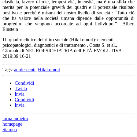
elasticità, lavoro di rete, tempestività, intensità, ma è una sfida che
merita per la potenziale gravità dei quadri e il potenziale risultato
positivo e perché è misura del nostro livello di società : “Tutto ciò
che ha valore nella società umana dipende dalle opportunità di
progredire che vengono accordate ad ogni individuo.” Albert
Einstein
1
Il quadro clinico del ritiro sociale (Hikikomori): elementi
psicopatologici, diagnostici e di trattamento , Costa S. et al.,
Giornale di NEUROPSICHIATRIA dell’ETÀ EVOLUTIVA
2019;39:16-21
Tags:
adolescenti
,
Hikikomori
Condividi
Twitta
Invia
Condividi
Invia
torna indietro
homepage
Stampa