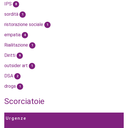
IPS
8
sordità
1
ristorazione sociale
1
empatia
4
Riailitazione
1
Diritti
9
outsider art
1
DSA
2
droga
1
Scorciatoie
Urgenze