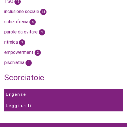
TSO
12
inclusione sociale
13
schizofrenia
4
parole da evitare
1
ritmica
1
empowerment
2
pischiatria
1
Scorciatoie
Urgenze
Leggi utili