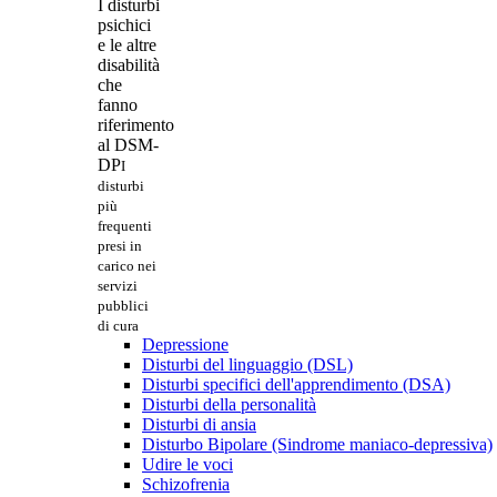
I disturbi
psichici
e le altre
disabilità
che
fanno
riferimento
al DSM-
DP
I
disturbi
più
frequenti
presi in
carico nei
servizi
pubblici
di cura
Depressione
Disturbi del linguaggio (DSL)
Disturbi specifici dell'apprendimento (DSA)
Disturbi della personalità
Disturbi di ansia
Disturbo Bipolare (Sindrome maniaco-depressiva)
Udire le voci
Schizofrenia