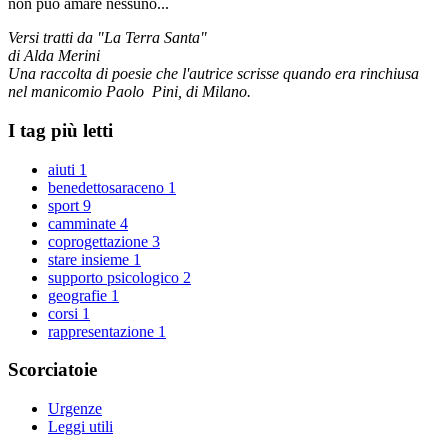
non può amare nessuno...
Versi tratti da "La Terra Santa"
di Alda Merini
Una raccolta di poesie che l'autrice scrisse quando era rinchiusa
nel manicomio Paolo Pini, di Milano.
I tag più letti
aiuti
1
benedettosaraceno
1
sport
9
camminate
4
coprogettazione
3
stare insieme
1
supporto psicologico
2
geografie
1
corsi
1
rappresentazione
1
Scorciatoie
Urgenze
Leggi utili