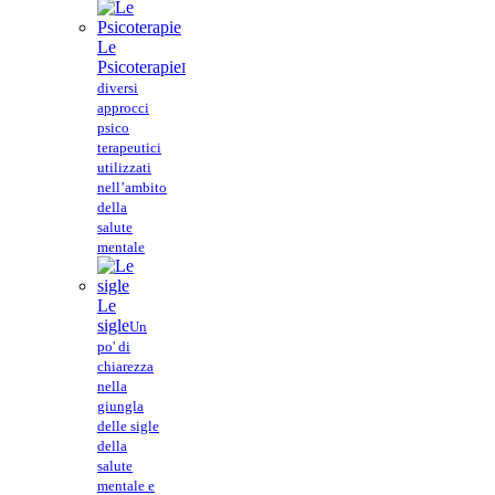
Le
Psicoterapie
I
diversi
approcci
psico
terapeutici
utilizzati
nell’ambito
della
salute
mentale
Le
sigle
Un
po' di
chiarezza
nella
giungla
delle sigle
della
salute
mentale e