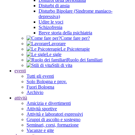
Disturbi della personalità
Disturbi di ansia
Disturbo Bipolare (Sindrome maniaco-
depressiva)
Udire le voci
Schizofrenia
Breve storia della psichiatria
Come fare per?
Lavorare
Le Psicoterapie
Le sigle
Ruolo dei familiari
Stili di vita
eventi
Tutti gli eventi
Solo Bologna e prov.
Fuori Bologna
Archivio
attività
Amicizia e divertimenti
Attività sportive
Attività e laboratori espressivi
Gruppi di ascolto e sostegno
Seminari, corsi, formazione
Vacanze e gite