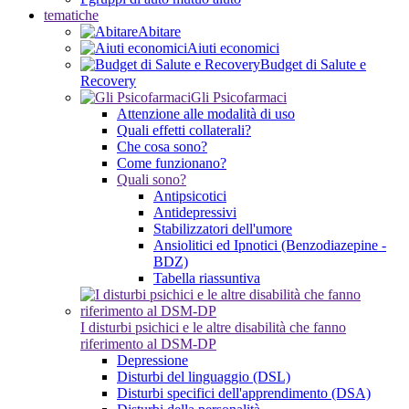
tematiche
Abitare
Aiuti economici
Budget di Salute e
Recovery
Gli Psicofarmaci
Attenzione alle modalità di uso
Quali effetti collaterali?
Che cosa sono?
Come funzionano?
Quali sono?
Antipsicotici
Antidepressivi
Stabilizzatori dell'umore
Ansiolitici ed Ipnotici (Benzodiazepine -
BDZ)
Tabella riassuntiva
I disturbi psichici e le altre disabilità che fanno
riferimento al DSM-DP
Depressione
Disturbi del linguaggio (DSL)
Disturbi specifici dell'apprendimento (DSA)