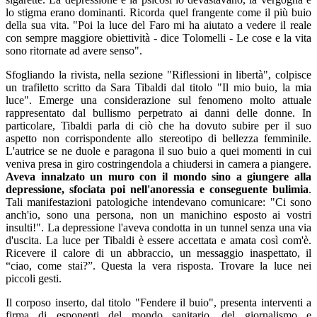
lo stigma erano dominanti. Ricorda quel frangente come il più buio
della sua vita. "Poi la luce del Faro mi ha aiutato a vedere il reale
con sempre maggiore obiettività - dice Tolomelli - Le cose e la vita
sono ritornate ad avere senso".
Sfogliando la rivista, nella sezione "Riflessioni in libertà", colpisce
un trafiletto scritto da Sara Tibaldi dal titolo "Il mio buio, la mia
luce". Emerge una considerazione sul fenomeno molto attuale
rappresentato dal bullismo perpetrato ai danni delle donne. In
particolare, Tibaldi parla di ciò che ha dovuto subire per il suo
aspetto non corrispondente allo stereotipo di bellezza femminile.
L'autrice se ne duole e paragona il suo buio a quei momenti in cui
veniva presa in giro costringendola a chiudersi in camera a piangere.
Aveva innalzato un muro con il mondo sino a giungere alla
depressione, sfociata poi nell'anoressia e conseguente bulimia
.
Tali manifestazioni patologiche intendevano comunicare: "Ci sono
anch'io, sono una persona, non un manichino esposto ai vostri
insulti!". La depressione l'aveva condotta in un tunnel senza una via
d'uscita. La luce per Tibaldi è essere accettata e amata così com'è.
Ricevere il calore di un abbraccio, un messaggio inaspettato, il
“ciao, come stai?”. Questa la vera risposta. Trovare la luce nei
piccoli gesti.
Il corposo inserto, dal titolo "Fendere il buio", presenta interventi a
firma di esponenti del mondo sanitario, del giornalismo e