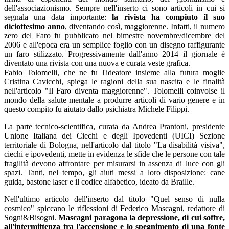
dell'associazionismo. Sempre nell'inserto ci sono articoli in cui si
segnala una data importante:
la rivista ha compiuto il suo
diciottesimo anno
, diventando così, maggiorenne. Infatti, il numero
zero del Faro fu pubblicato nel bimestre novembre/dicembre del
2006 e all'epoca era un semplice foglio con un disegno raffigurante
un faro stilizzato. Progressivamente dall'anno 2014 il giornale è
diventato una rivista con una nuova e curata veste grafica.
Fabio Tolomelli, che ne fu l'ideatore insieme alla futura moglie
Cristina Cavicchi, spiega le ragioni della sua nascita e le finalità
nell'articolo "Il Faro diventa maggiorenne". Tolomelli coinvolse il
mondo della salute mentale a produrre articoli di vario genere e in
questo compito fu aiutato dallo psichiatra Michele Filippi.
La parte tecnico-scientifica, curata da Andrea Prantoni, presidente
Unione Italiana dei Ciechi e degli Ipovedenti (UICI) Sezione
territoriale di Bologna, nell'articolo dal titolo "La disabilità visiva",
ciechi e ipovedenti, mette in evidenza le sfide che le persone con tale
fragilità devono affrontare per misurarsi in assenza di luce con gli
spazi. Tanti, nel tempo, gli aiuti messi a loro disposizione: cane
guida, bastone laser e il codice alfabetico, ideato da Braille.
Nell'ultimo articolo dell'inserto dal titolo "Quel senso di nulla
cosmico" spiccano le riflessioni di Federico Mascagni, redattore di
Sogni&Bisogni.
Mascagni paragona la depressione, di cui soffre,
all'intermittenza tra l'accensione e lo spegnimento di una fonte