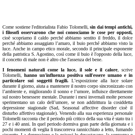
Come sostiene l'editorialista Fabio Tolomelli,
sin dai tempi antichi,
i filosofi osservarono che noi conosciamo le cose per opposti,
cioè scopriamo il caldo perché abbiamo sentito il freddo, il dolce
perché abbiamo assaggiato l’amaro, il buio perché abbiamo visto la
luce. Anche in campo etico morale, secondo il principale esponente
della patristica S. Agostino, così come il buio è l'opposto della luce,
il concetto di male non è altro che l'assenza del bene.
I fenomeni naturali come la luce, il sole e il calore
, scrive
Tolomelli,
hanno un'influenza positiva sull'essere umano e in
particolare sui soggetti fragili.
L’esposizione alla luce solare
durante il giorno, aiuta a mantenere il nostro corpo sincronizzato con
l’ambiente e, migliorando il sonno e l’umore, influisce direttamente
sul nostro benessere mentale. Durante i mesi invernali molte persone
sperimentano un calo dell’umore, se non addirittura la cosiddetta
depressione stagionale (Sad, Seasonal affective disorder cioè il
disturbo affettivo stagionale). Venendo alla sua esperienza personale
Tolomelli racconta che il periodo più critico della sua vita è stato tra i
27 e i 40 anni. In quel periodo dormiva gran parte della giornata e i
pochi momenti di veglia li trascorreva rannicchiato a letto, fumando
sigarette. La depressione e la psicosi lo devastavano, la vergogna e