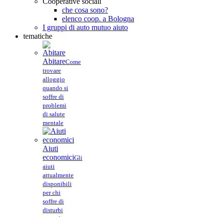
Cooperative sociali
che cosa sono?
elenco coop. a Bologna
I gruppi di auto mutuo aiuto
tematiche
Abitare
Come
trovare
alloggio
quando si
soffre di
problemi
di salute
mentale
Aiuti
economici
Gli
aiuti
attualmente
disponibili
per chi
soffre di
disturbi