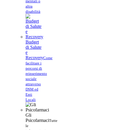
mentali o
altra
disabilità
Budget
di Salute
e
Recovery
Come
facilitare i
percorsi di
reinserimento
sociale
attraverso
DSM ed
Enti
Locali
Gli
Psicofarmaci
Tutte
le