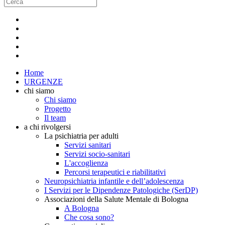
Home
URGENZE
chi siamo
Chi siamo
Progetto
Il team
a chi rivolgersi
La psichiatria per adulti
Servizi sanitari
Servizi socio-sanitari
L'accoglienza
Percorsi terapeutici e riabilitativi
Neuropsichiatria infantile e dell’adolescenza
I Servizi per le Dipendenze Patologiche (SerDP)
Associazioni della Salute Mentale di Bologna
A Bologna
Che cosa sono?