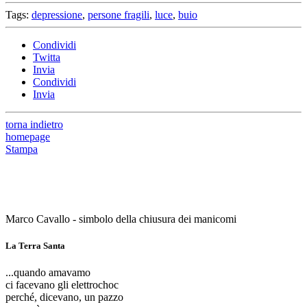
Tags:
depressione
,
persone fragili
,
luce
,
buio
Condividi
Twitta
Invia
Condividi
Invia
torna indietro
homepage
Stampa
Marco Cavallo - simbolo della chiusura dei manicomi
La Terra Santa
...quando amavamo
ci facevano gli elettrochoc
perché, dicevano, un pazzo