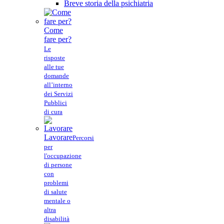
Breve storia della psichiatria
Come
fare per?
Le
risposte
alle tue
domande
all’interno
dei Servizi
Pubblici
di cura
Lavorare
Percorsi
per
l'occupazione
di persone
con
problemi
di salute
mentale o
altra
disabilità