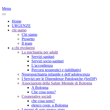
Menu
Home
URGENZE
chi siamo
Chi siamo
Progetto
Il team
a chi rivolgersi
La psichiatria per adulti
Servizi sanitari
Servizi socio-sanitari
L'accoglienza
Percorsi terapeutici e riabilitativi
Neuropsichiatria infantile e dell’adolescenza
I Servizi per le Dipendenze Patologiche (SerDP)
Associazioni della Salute Mentale di Bologna
A Bologna
Che cosa sono?
Cooperative sociali
che cosa sono?
elenco coop. a Bologna
I gruppi di auto mutuo aiuto