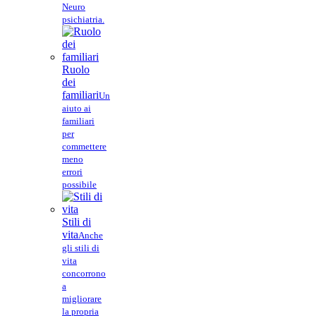
Neuro
psichiatria.
Ruolo
dei
familiari
Un
aiuto ai
familiari
per
commettere
meno
errori
possibile
Stili di
vita
Anche
gli stili di
vita
concorrono
a
migliorare
la propria