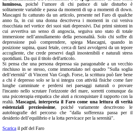
luminosa,
poiché l’umore di chi patisce di tale disturbo è
solitamente variabile e passa da momenti di up a momenti di down.
Mascagni fu catturato da un articolo, presente nel Faro di qualche
anno fa, in cui una donna descriveva i momenti in cui veniva
risucchiata nel vortice dei suoi stati depressivi. Dai primi sintomi in
cui avvertiva un senso di angoscia, seguiva uno stato di totale
immersione nell’annullamento della personalità. Solo chi soffre di
depressione può comprendere, spiega Mascagni, quando in
posizione supina, quasi fetale, cerca di farsi avvolgersi da un tepore
accogliente, che crede preservi dagli insostenibili e naturali stress
quotidiani. Da qui il titolo dell'articolo.
Si pensa che una persona depressa sia paragonabile a un vecchio
rinchiuso in se stesso, come immortalato nel quadro "Sulla soglia
dell’eternità" di Vincent Van Gogh. Forse, la scrittura può fare bene
a chi è depresso solo se la si integra con attività fisiche come fare
lunghe camminate e perdersi nei paesaggi naturali o provare
l'incanto nello scrutare l'orizzonte del mare, sorretti comunque da
una psicoterapia empatica che aiuti a riconquistare il rapporto con la
realtà.
Mascagni, interpreta il Faro come una lettura di verità
esistenziali preziosissime
, poiché variamente descrivono le
autobiografie del percorso che "dalla sofferenza passa per il
desiderio dell’equilibrio e la lotta pervicace per la serenità".
Scarica
il pdf del Faro