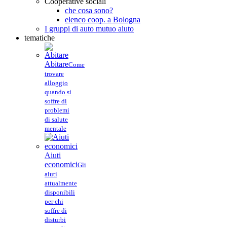
Cooperative sociali
che cosa sono?
elenco coop. a Bologna
I gruppi di auto mutuo aiuto
tematiche
Abitare
Come
trovare
alloggio
quando si
soffre di
problemi
di salute
mentale
Aiuti
economici
Gli
aiuti
attualmente
disponibili
per chi
soffre di
disturbi