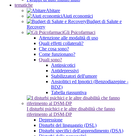
tematiche
Abitare
Aiuti economici
Budget di Salute e
Recovery
Gli Psicofarmaci
Attenzione alle modalità di uso
Quali effetti collaterali?
Che cosa sono?
Come funzionano?
Quali sono?
Antipsicotici
Antidepressivi
Stabilizzatori dell'umore
Ansiolitici ed Ipnotici (Benzodiazepine -
BDZ)
Tabella riassuntiva
I disturbi psichici e le altre disabilità che fanno
riferimento al DSM-DP
Depressione
Disturbi del linguaggio (DSL)
Disturbi specifici dell'apprendimento (DSA)