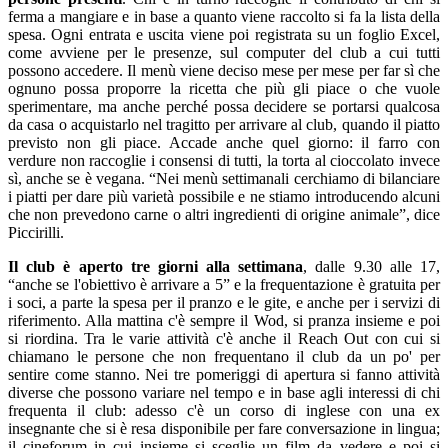
ferma a mangiare e in base a quanto viene raccolto si fa la lista della
spesa. Ogni entrata e uscita viene poi registrata su un foglio Excel,
come avviene per le presenze, sul computer del club a cui tutti
possono accedere. Il menù viene deciso mese per mese per far sì che
ognuno possa proporre la ricetta che più gli piace o che vuole
sperimentare, ma anche perché possa decidere se portarsi qualcosa
da casa o acquistarlo nel tragitto per arrivare al club, quando il piatto
previsto non gli piace. Accade anche quel giorno: il farro con
verdure non raccoglie i consensi di tutti, la torta al cioccolato invece
sì, anche se è vegana. “Nei menù settimanali cerchiamo di bilanciare
i piatti per dare più varietà possibile e ne stiamo introducendo alcuni
che non prevedono carne o altri ingredienti di origine animale”, dice
Piccirilli.
Il club è aperto tre giorni alla settimana
, dalle 9.30 alle 17,
“anche se l'obiettivo è arrivare a 5” e la frequentazione è gratuita per
i soci, a parte la spesa per il pranzo e le gite, e anche per i servizi di
riferimento. Alla mattina c'è sempre il Wod, si pranza insieme e poi
si riordina. Tra le varie attività c'è anche il Reach Out con cui si
chiamano le persone che non frequentano il club da un po' per
sentire come stanno. Nei tre pomeriggi di apertura si fanno attività
diverse che possono variare nel tempo e in base agli interessi di chi
frequenta il club: adesso c'è un corso di inglese con una ex
insegnante che si è resa disponibile per fare conversazione in lingua;
il cineforum in cui insieme si sceglie un film da vedere e poi si