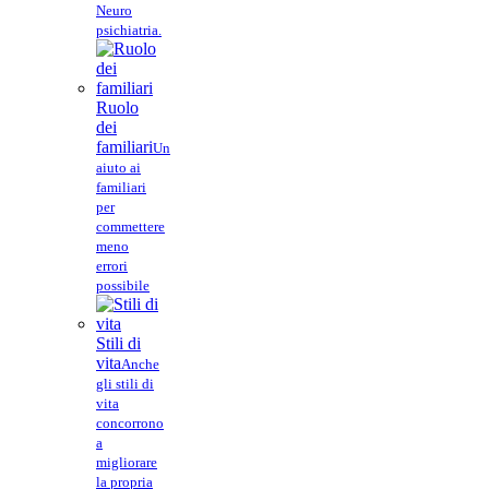
Neuro
psichiatria.
Ruolo
dei
familiari
Un
aiuto ai
familiari
per
commettere
meno
errori
possibile
Stili di
vita
Anche
gli stili di
vita
concorrono
a
migliorare
la propria