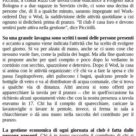
Piccirilli, a Giada Rizzi che lavora come educatrice a Progetto Itaca
Bologna e a due ragazze in Servizio civile, ci sono una decina di
persone che, di lì a qualche minuto, saranno impegnate nel Work-
ordered Day o Wod, la suddivisione delle attività quotidiane a cui
ognuno si dedicherà prima di pranzo. “Il club è casa loro e devono
sentirsi parte attiva nella gestione”, dice Piccirilli.
Su una grande lavagna sono scritti i nomi delle persone presenti
e accanto a ognuno viene indicata l'attività che ha scelto di svolgere
quel giorno. Si va per alzata di mano, anche se ci sono cose che
nessuno vuole fare, come la pulizia dei bagni. Ma alla fine qualcuno
si propone anche per quel compito e poco dopo lo vediamo in
corridoio con secchio, spazzolone e detersivo. Dopo il Wod, la casa
si anima con le attività organizzate: c'è chi va a fare la spesa e chi
passa l'aspirapolvere, altri puliscono i bagni, qualcuno prende le
bottiglie di vetro e va al distributore di acqua comunale, che si trova
a qualche via di distanza. Altri ancora si sono offerti per
apparecchiare la tavola per il pranzo – che in quell'occasione ha
richiesto alcuni spostamenti visto che con la nostra presenza a tavola
eravamo in 17. Chi ha il compito di sparecchiare, caricare la
lavastoviglie o lavare le pentole, invece, si ferma in sala a
chiacchierare o dà una mano nella raccolta del contributo per il
pranzo.
La gestione economica di ogni giornata al club è fatta dalle
persone presenti
. Chi è in turno raccoglie il contributo di chi si