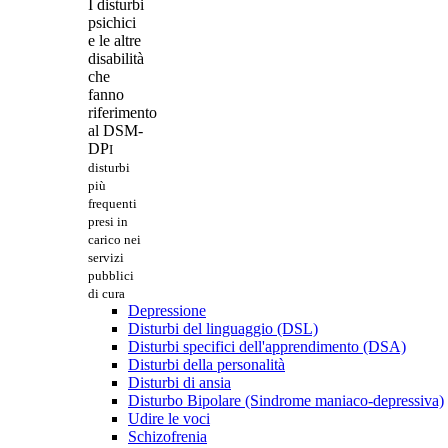
I disturbi
psichici
e le altre
disabilità
che
fanno
riferimento
al DSM-
DP
I
disturbi
più
frequenti
presi in
carico nei
servizi
pubblici
di cura
Depressione
Disturbi del linguaggio (DSL)
Disturbi specifici dell'apprendimento (DSA)
Disturbi della personalità
Disturbi di ansia
Disturbo Bipolare (Sindrome maniaco-depressiva)
Udire le voci
Schizofrenia