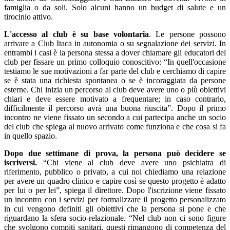
famiglia o da soli. Solo alcuni hanno un budget di salute e un
tirocinio attivo.
L'accesso al club è su base volontaria
. Le persone possono
arrivare a Club Itaca in autonomia o su segnalazione dei servizi. In
entrambi i casi è la persona stessa a dover chiamare gli educatori del
club per fissare un primo colloquio conoscitivo: “In quell'occasione
testiamo le sue motivazioni a far parte del club e cerchiamo di capire
se è stata una richiesta spontanea o se è incoraggiata da persone
esterne. Chi inizia un percorso al club deve avere uno o più obiettivi
chiari e deve essere motivato a frequentare; in caso contrario,
difficilmente il percorso avrà una buona riuscita”. Dopo il primo
incontro ne viene fissato un secondo a cui partecipa anche un socio
del club che spiega al nuovo arrivato come funziona e che cosa si fa
in quello spazio.
Dopo due settimane di prova, la persona può decidere se
iscriversi.
“Chi viene al club deve avere uno psichiatra di
riferimento, pubblico o privato, a cui noi chiediamo una relazione
per avere un quadro clinico e capire così se questo progetto è adatto
per lui o per lei”, spiega il direttore. Dopo l'iscrizione viene fissato
un incontro con i servizi per formalizzare il progetto personalizzato
in cui vengono definiti gli obiettivi che la persona si pone e che
riguardano la sfera socio-relazionale. “Nel club non ci sono figure
che svolgono compiti sanitari, questi rimangono di competenza del