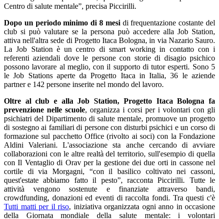
Centro di salute mentale”, precisa Piccirilli.
Dopo un periodo minimo di 8 mesi
di frequentazione costante del
club si può valutare se la persona può accedere alla Job Station,
attiva nell'altra sede di Progetto Itaca Bologna, in via Nazario Sauro.
La Job Station è un centro di smart working in contatto con i
referenti aziendali dove le persone con storie di disagio psichico
possono lavorare al meglio, con il supporto di tutor esperti. Sono 5
le Job Stations aperte da Progetto Itaca in Italia, 36 le aziende
partner e 142 persone inserite nel mondo del lavoro.
Oltre al club e alla Job Station, Progetto Itaca Bologna fa
prevenzione nelle scuole
, organizza i corsi per i volontari con gli
psichiatri del Dipartimento di salute mentale, promuove un progetto
di sostegno ai familiari di persone con disturbi psichici e un corso di
formazione sul pacchetto Office (rivolto ai soci) con la Fondazione
Aldini Valeriani. L'associazione sta anche cercando di avviare
collaborazioni con le altre realtà del territorio, sull'esempio di quella
con Il Ventaglio di Orav per la gestione dei due orti in cassone nel
cortile di via Morgagni, “con il basilico coltivato nei cassoni,
quest'estate abbiamo fatto il pesto”, racconta Piccirilli. Tutte le
attività vengono sostenute e finanziate attraverso bandi,
crowdfunding, donazioni ed eventi di raccolta fondi. Tra questi c'è
Tutti matti per il riso
, iniziativa organizzata ogni anno in occasione
della Giornata mondiale della salute mentale: i volontari