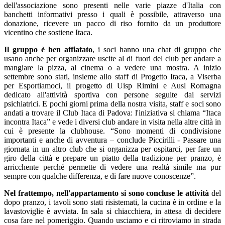
dell'associazione sono presenti nelle varie piazze d'Italia con
banchetti informativi presso i quali è possibile, attraverso una
donazione, ricevere un pacco di riso fornito da un produttore
vicentino che sostiene Itaca.
Il gruppo è ben affiatato
, i soci hanno una chat di gruppo che
usano anche per organizzare uscite al di fuori del club per andare a
mangiare la pizza, al cinema o a vedere una mostra. A inizio
settembre sono stati, insieme allo staff di Progetto Itaca, a Viserba
per Esportiamoci, il progetto di Uisp Rimini e Ausl Romagna
dedicato all'attività sportiva con persone seguite dai servizi
psichiatrici. E pochi giorni prima della nostra visita, staff e soci sono
andati a trovare il Club Itaca di Padova: l'iniziativa si chiama “Itaca
incontra Itaca” e vede i diversi club andare in visita nella altre città in
cui è presente la clubhouse. “Sono momenti di condivisione
importanti e anche di avventura – conclude Piccirilli - Passare una
giornata in un altro club che si organizza per ospitarci, per fare un
giro della città e prepare un piatto della tradizione per pranzo, è
arricchente perché permette di vedere una realtà simile ma pur
sempre con qualche differenza, e di fare nuove conoscenze”.
Nel frattempo, nell'appartamento si sono concluse le attività
del
dopo pranzo, i tavoli sono stati risistemati, la cucina è in ordine e la
lavastoviglie è avviata. In sala si chiacchiera, in attesa di decidere
cosa fare nel pomeriggio. Quando usciamo e ci ritroviamo in strada