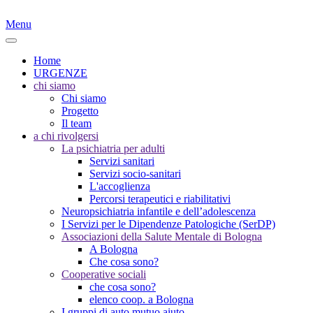
Menu
Home
URGENZE
chi siamo
Chi siamo
Progetto
Il team
a chi rivolgersi
La psichiatria per adulti
Servizi sanitari
Servizi socio-sanitari
L'accoglienza
Percorsi terapeutici e riabilitativi
Neuropsichiatria infantile e dell’adolescenza
I Servizi per le Dipendenze Patologiche (SerDP)
Associazioni della Salute Mentale di Bologna
A Bologna
Che cosa sono?
Cooperative sociali
che cosa sono?
elenco coop. a Bologna
I gruppi di auto mutuo aiuto