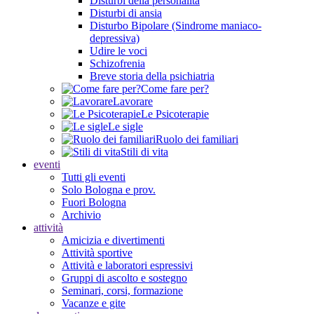
Disturbi della personalità
Disturbi di ansia
Disturbo Bipolare (Sindrome maniaco-
depressiva)
Udire le voci
Schizofrenia
Breve storia della psichiatria
Come fare per?
Lavorare
Le Psicoterapie
Le sigle
Ruolo dei familiari
Stili di vita
eventi
Tutti gli eventi
Solo Bologna e prov.
Fuori Bologna
Archivio
attività
Amicizia e divertimenti
Attività sportive
Attività e laboratori espressivi
Gruppi di ascolto e sostegno
Seminari, corsi, formazione
Vacanze e gite