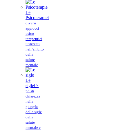
Le
Psicoterapie
I
diversi
approcci
psico
terapeutici
utilizzati
nell’ambito
della
salute
mentale
Le
sigle
Un
po' di
chiarezza
nella
giungla
delle sigle
della
salute
mentale e