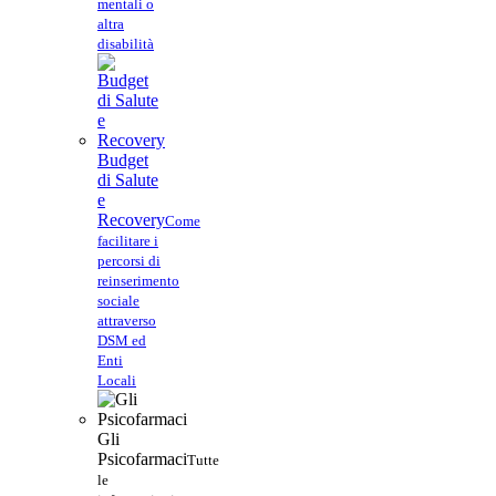
mentali o
altra
disabilità
Budget
di Salute
e
Recovery
Come
facilitare i
percorsi di
reinserimento
sociale
attraverso
DSM ed
Enti
Locali
Gli
Psicofarmaci
Tutte
le