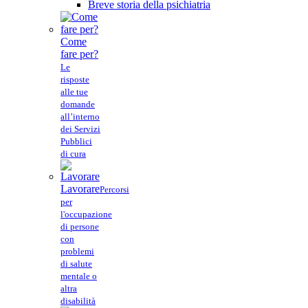
Breve storia della psichiatria
Come
fare per?
Le
risposte
alle tue
domande
all’interno
dei Servizi
Pubblici
di cura
Lavorare
Percorsi
per
l'occupazione
di persone
con
problemi
di salute
mentale o
altra
disabilità