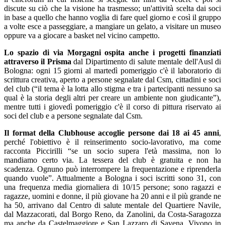
discute su ciò che la visione ha trasmesso; un'attività scelta dai soci
in base a quello che hanno voglia di fare quel giorno e così il gruppo
a volte esce a passeggiare, a mangiare un gelato, a visitare un museo
oppure va a giocare a basket nel vicino campetto.
Lo spazio di via Morgagni ospita anche i progetti finanziati
attraverso il Prisma
dal Dipartimento di salute mentale dell'Ausl di
Bologna: ogni 15 giorni al martedì pomeriggio c'è il laboratorio di
scrittura creativa, aperto a persone segnalate dal Csm, cittadini e soci
del club (“il tema è la lotta allo stigma e tra i partecipanti nessuno sa
qual è la storia degli altri per creare un ambiente non giudicante”),
mentre tutti i giovedì pomeriggio c'è il corso di pittura riservato ai
soci del club e a persone segnalate dal Csm.
Il format della Clubhouse accoglie persone dai 18 ai 45 anni
,
perché l'obiettivo è il reinserimento socio-lavorativo, ma come
racconta Piccirilli “se un socio supera l'età massima, non lo
mandiamo certo via. La tessera del club è gratuita e non ha
scadenza. Ognuno può interrompere la frequentazione e riprenderla
quando vuole”. Attualmente a Bologna i soci iscritti sono 31, con
una frequenza media giornaliera di 10/15 persone; sono ragazzi e
ragazze, uomini e donne, il più giovane ha 20 anni e il più grande ne
ha 50, arrivano dal Centro di salute mentale del Quartiere Navile,
dal Mazzacorati, dal Borgo Reno, da Zanolini, da Costa-Saragozza
ma anche da Castelmaggiore e San Lazzaro di Savena. Vivono in