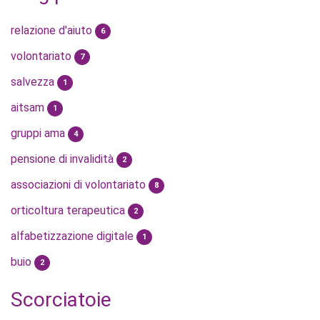
relazione d'aiuto
6
volontariato
7
salvezza
1
aitsam
1
gruppi ama
4
pensione di invalidità
2
associazioni di volontariato
8
orticoltura terapeutica
2
alfabetizzazione digitale
1
buio
2
Scorciatoie