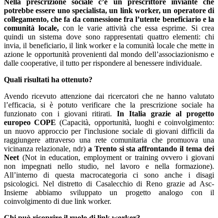
Nella prescrizione sociale c’è un prescrittore inviante che
potrebbe essere uno specialista, un link worker, un operatore di
collegamento, che fa da connessione fra l’utente beneficiario e la
comunità locale,
con le varie attività che essa esprime. Si crea
quindi un sistema dove sono rappresentati quattro elementi: chi
invia, il beneficiario, il link worker e la comunità locale che mette in
azione le opportunità provenienti dal mondo dell’associazionismo e
dalle cooperative, il tutto per rispondere al benessere individuale.
Quali risultati ha ottenuto?
Avendo ricevuto attenzione dai ricercatori che ne hanno valutato
l’efficacia, si è potuto verificare che la prescrizione sociale ha
funzionato con i giovani ritirati.
In Italia grazie al progetto
europeo COPE
(Capacità, opportunità, luoghi e coinvolgimento:
un nuovo approccio per l'inclusione sociale di giovani difficili da
raggiungere attraverso una rete comunitaria che promuova una
vicinanza relazionale, ndr)
a Trento si sta affrontando il tema dei
Neet
(Not in education, employment or training ovvero i giovani
non impegnati nello studio, nel lavoro e nella formazione).
All’interno di questa macrocategoria ci sono anche i disagi
psicologici. Nel distretto di Casalecchio di Reno grazie ad Asc-
Insieme abbiamo sviluppato un progetto analogo con il
coinvolgimento di due link worker.
Chi può ricoprire il ruolo di link worker?