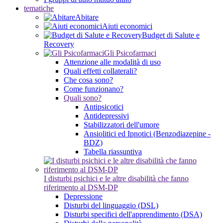
tematiche
Abitare
Aiuti economici
Budget di Salute e
Recovery
Gli Psicofarmaci
Attenzione alle modalità di uso
Quali effetti collaterali?
Che cosa sono?
Come funzionano?
Quali sono?
Antipsicotici
Antidepressivi
Stabilizzatori dell'umore
Ansiolitici ed Ipnotici (Benzodiazepine -
BDZ)
Tabella riassuntiva
I disturbi psichici e le altre disabilità che fanno
riferimento al DSM-DP
Depressione
Disturbi del linguaggio (DSL)
Disturbi specifici dell'apprendimento (DSA)