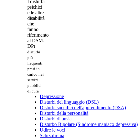
I disturbi
psichici
e le altre
disabilità
che
fanno
riferimento
al DSM-
DP
I
disturbi
più
frequenti
presi in
carico nei
servizi
pubblici
di cura
Depressione
Disturbi del linguaggio (DSL)
Disturbi specifici dell'apprendimento (DSA)
Disturbi della personalità
Disturbi di ansia
Disturbo Bipolare (Sindrome maniaco-depressiva)
Udire le voci
Schizofrenia