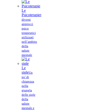
Le
Psicoterapie
I
diversi
approcci
psico
terapeutici
utilizzati
nell’ambito
della
salute
mentale
Le
sigle
Un
po' di
chiarezza
nella
giungla
delle sigle
della
salute
mentale e