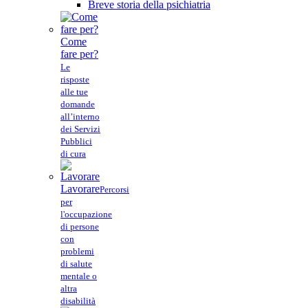
Breve storia della psichiatria
Come
fare per?
Le
risposte
alle tue
domande
all’interno
dei Servizi
Pubblici
di cura
Lavorare
Percorsi
per
l'occupazione
di persone
con
problemi
di salute
mentale o
altra
disabilità