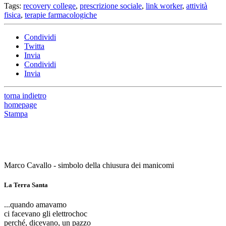
Tags:
recovery college
,
prescrizione sociale
,
link worker
,
attività
fisica
,
terapie farmacologiche
Condividi
Twitta
Invia
Condividi
Invia
torna indietro
homepage
Stampa
Marco Cavallo - simbolo della chiusura dei manicomi
La Terra Santa
...quando amavamo
ci facevano gli elettrochoc
perché, dicevano, un pazzo