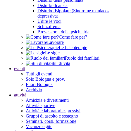
Disturbi della personalità
Disturbi di ansia
Disturbo Bipolare (Sindrome maniaco-
depressiva)
Udire le voci
Schizofrenia
Breve storia della psichiatria
Come fare per?
Lavorare
Le Psicoterapie
Le sigle
Ruolo dei familiari
Stili di vita
eventi
Tutti gli eventi
Solo Bologna e prov.
Fuori Bologna
Archivio
attività
Amicizia e divertimenti
Attività sportive
Attività e laboratori espressivi
Gruppi di ascolto e sostegno
Seminari, corsi, formazione
Vacanze e gite