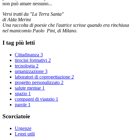
non può amare nessuno...
Versi tratti da "La Terra Santa"
di Alda Merini
Una raccolta di poesie che l'autrice scrisse quando era rinchiusa
nel manicomio Paolo Pini, di Milano.
I tag più letti
Cittadinanza
3
tirocini formativi
2
tecnologia
2
umanizzazione
3
laboratori di coprogettazione
2
progetto personalizzato
2
salute mentae
1
spazio
1
compagni di viaggio
1
parole
1
Scorciatoie
Urgenze
Leggi utili