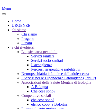
Menu
Home
URGENZE
chi siamo
Chi siamo
Progetto
Il team
a chi rivolgersi
La psichiatria per adulti
Servizi sanitari
Servizi socio-sanitari
L'accoglienza
Percorsi terapeutici e riabilitativi
Neuropsichiatria infantile e dell’adolescenza
I Servizi per le Dipendenze Patologiche (SerDP)
Associazioni della Salute Mentale di Bologna
A Bologna
Che cosa sono?
Cooperative sociali
che cosa sono?
elenco coop. a Bologna
I gruppi di auto mutuo aiuto