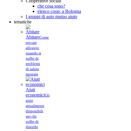
Cooperative sociali
che cosa sono?
elenco coop. a Bologna
I gruppi di auto mutuo aiuto
tematiche
Abitare
Come
trovare
alloggio
quando si
soffre di
problemi
di salute
mentale
Aiuti
economici
Gli
aiuti
attualmente
disponibili
per chi
soffre di
disturbi