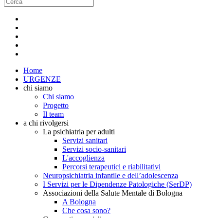
Home
URGENZE
chi siamo
Chi siamo
Progetto
Il team
a chi rivolgersi
La psichiatria per adulti
Servizi sanitari
Servizi socio-sanitari
L'accoglienza
Percorsi terapeutici e riabilitativi
Neuropsichiatria infantile e dell’adolescenza
I Servizi per le Dipendenze Patologiche (SerDP)
Associazioni della Salute Mentale di Bologna
A Bologna
Che cosa sono?