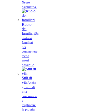
Neuro
psichiatria.
Ruolo
dei
familiari
Un
aiuto ai
familiari
per
commettere
meno
errori
possibile
Stili di
vita
Anche
gli stili di
vita
concorrono
a
migliorare
la propria