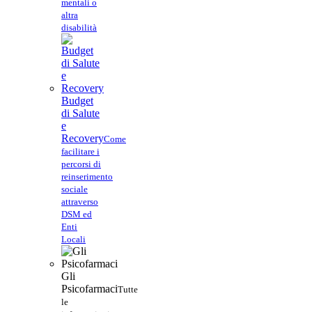
mentali o
altra
disabilità
Budget
di Salute
e
Recovery
Come
facilitare i
percorsi di
reinserimento
sociale
attraverso
DSM ed
Enti
Locali
Gli
Psicofarmaci
Tutte
le