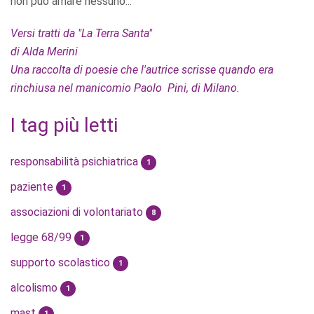
non può amare nessuno...
Versi tratti da "La Terra Santa"
di Alda Merini
Una raccolta di poesie che l'autrice scrisse quando era
rinchiusa nel manicomio Paolo Pini, di Milano.
I tag più letti
responsabilità psichiatrica
1
paziente
1
associazioni di volontariato
8
legge 68/99
1
supporto scolastico
1
alcolismo
1
mast
1