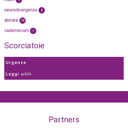
neurodivergenze
2
abitare
12
vademecum
1
Scorciatoie
Urgenze
Leggi utili
Partners