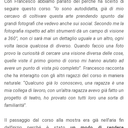
Con Francesco abbiamo parlato del perché ha scelto di
seguire questo corso. “
Io sono autodidatta, già di mio
cercavo di coltivare questa arte prendendo spunto dai
grandi fotografi che vedevo anche sui social. Secondo me la
fotografia rispetto ad altri strumenti dà un campo di visione
a 360°, non ci sarà mai un dettaglio uguale a un altro, ogni
volta lascia qualcosa di diverso. Quando faccio una foto
provo la curiosità di cercare una visione diversa delle cose,
quelle viste il primo giorno di corso mi hanno aiutato ad
avere un punto di vista più completo”
. Francesco racconta
che ha interagito con gli altri ragazzi del corso in maniera
naturale: “
Qualcuno già lo conoscevo, una ragazza è una
mia collega di lavoro, con un’altra ragazza avevo già fatto un
progetto di teatro, ho provato con tutti loro una sorta di
familiarità
”.
Il passaggio dal corso alla mostra era già nell’aria fin
dall’inizio perché è stato
un modo di rendere