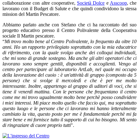
collaborazione con altre cooperative,
Società Dolce
e
Asscoop
, che
lavorano con il Budget di Salute e che quindi condividono la stessa
mission del Martin Pescatore.
Abbiamo parlato anche con Stefano che ci ha raccontato del suo
progetto educativo presso il Centro Polivalente della Cooperativa
sociale Il Martin pescatore.
“
Mi trovo molto bene al Centro Polivalente, lo frequento da oltre 10
anni. Ho un rapporto privilegiato soprattutto con la mia educatrice
di riferimento, con la quale svolgo anche dei colloqui individuali,
che mi sono di grande sostegno. Ma anche gli altri operatori che ci
lavorano sono sempre gentili, disponibili e accoglienti. Vengo al
centro per partecipare al laboratorio ArtLab, nel quale mi occupo
della lavorazione del cuoio : è un'attività di gruppo (composto da 5
persone) che si svolge il mercoledì e che è per me molto
interessante. Inoltre, appartengo al gruppo di uditori di voci, che si
tiene il venerdì mattina. Con le persone che frequentano il centro
come me mi trovo ugualmente molto bene perchè posso condividere
i miei interessi. Mi piace molto quello che faccio qui, ma soprattutto
questo luogo e le persone che ci lavorano mi hanno letteralmente
cambiato la vita, questo posto per me è fondamentale perchè mi fa
stare bene e mi fornisce tutto il supporto di cui ho bisogno. Mi sento
di ringraziare di cuore proprio tutti
".