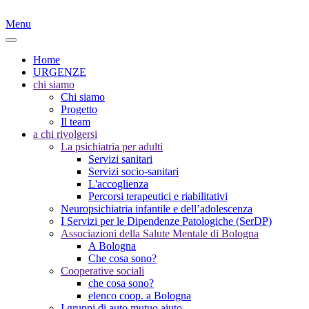
Menu
Home
URGENZE
chi siamo
Chi siamo
Progetto
Il team
a chi rivolgersi
La psichiatria per adulti
Servizi sanitari
Servizi socio-sanitari
L'accoglienza
Percorsi terapeutici e riabilitativi
Neuropsichiatria infantile e dell’adolescenza
I Servizi per le Dipendenze Patologiche (SerDP)
Associazioni della Salute Mentale di Bologna
A Bologna
Che cosa sono?
Cooperative sociali
che cosa sono?
elenco coop. a Bologna
I gruppi di auto mutuo aiuto