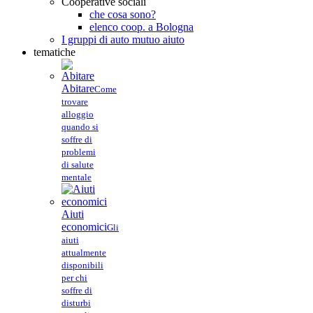
Cooperative sociali
che cosa sono?
elenco coop. a Bologna
I gruppi di auto mutuo aiuto
tematiche
Abitare
Come
trovare
alloggio
quando si
soffre di
problemi
di salute
mentale
Aiuti
economici
Gli
aiuti
attualmente
disponibili
per chi
soffre di
disturbi