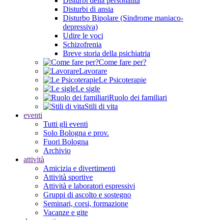
Disturbi della personalità
Disturbi di ansia
Disturbo Bipolare (Sindrome maniaco-
depressiva)
Udire le voci
Schizofrenia
Breve storia della psichiatria
Come fare per?
Lavorare
Le Psicoterapie
Le sigle
Ruolo dei familiari
Stili di vita
eventi
Tutti gli eventi
Solo Bologna e prov.
Fuori Bologna
Archivio
attività
Amicizia e divertimenti
Attività sportive
Attività e laboratori espressivi
Gruppi di ascolto e sostegno
Seminari, corsi, formazione
Vacanze e gite