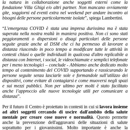
la natura in collaborazione anche soggetti esterni come la
fondazione Villa Ghigi e/o altri partner. Non mancano ovviamente
gite, soggiorni ed eventi extra nel weekend per andare incontro ai
bisogni delle persone particolarmente isolate
”, spiega Lambertini.
“
L'emergenza COVID è stata una impresa durissima ma è stata
superata nella nostra realtà in maniera positiva. Non ci sono stati
peggioramenti o dispersioni o disagi particolari delle persone
seguite grazie anche al DSM che ci ha permesso di lavorare a
distanza riuscendo in poco tempo a modificare tutte le attività in
contesti chiusi o quelle individuali in qualcosa d'altro replicabile a
distanza con Internet, i social, le videochiamate e semplici telefonate
per i meno tecnologici – conclude - Abbiamo anche dedicato molto
tempo al contenimento del COVID supportando e rassicurando le
persone seguite senza lasciarle sole e formandole sull’utilizzo dei
dispositivi, come evitare di contagiarsi e come muoversi negli spazi
e sui mezzi pubblici. Non per ultimo per molti è stato facilitato
anche l’approccio alle nuove tecnologie utili per comunicare a
distanza
”.
Per il futuro il Centro è proiettato in contesti in cui si
lavora insieme
ad altri soggetti cercando di uscire dall'ambito della salute
mentale per creare cose nuove e normalità
. Questo permette
anche la prevenzione dell'aggravarsi delle situazioni di salute
soprattutto per i giovanissimi. Molto importante è anche la