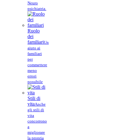
Neuro
psichiatria.
Ruolo
dei
familiari
Un
aiuto ai
familiari
per
commettere
meno
errori
possibile
Stili di
vita
Anche
gli stili di
vita
concorrono
a
migliorare
la propria