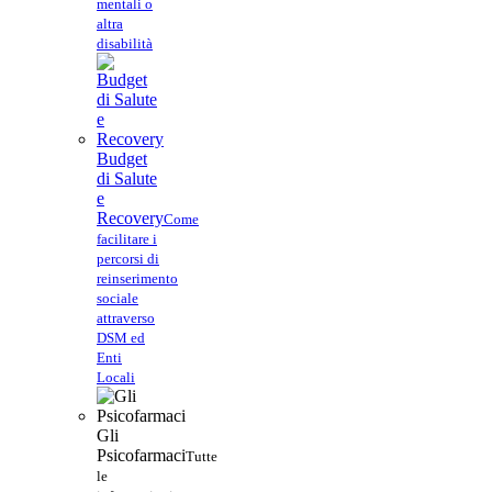
mentali o
altra
disabilità
Budget
di Salute
e
Recovery
Come
facilitare i
percorsi di
reinserimento
sociale
attraverso
DSM ed
Enti
Locali
Gli
Psicofarmaci
Tutte
le