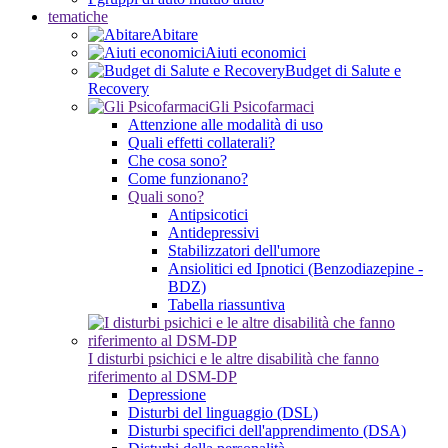
tematiche
Abitare
Aiuti economici
Budget di Salute e
Recovery
Gli Psicofarmaci
Attenzione alle modalità di uso
Quali effetti collaterali?
Che cosa sono?
Come funzionano?
Quali sono?
Antipsicotici
Antidepressivi
Stabilizzatori dell'umore
Ansiolitici ed Ipnotici (Benzodiazepine -
BDZ)
Tabella riassuntiva
I disturbi psichici e le altre disabilità che fanno
riferimento al DSM-DP
Depressione
Disturbi del linguaggio (DSL)
Disturbi specifici dell'apprendimento (DSA)