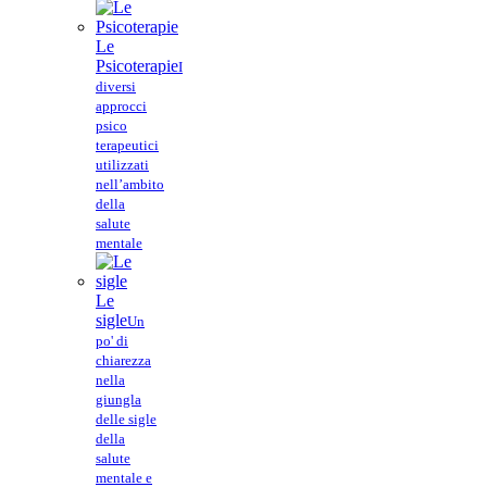
Le
Psicoterapie
I
diversi
approcci
psico
terapeutici
utilizzati
nell’ambito
della
salute
mentale
Le
sigle
Un
po' di
chiarezza
nella
giungla
delle sigle
della
salute
mentale e