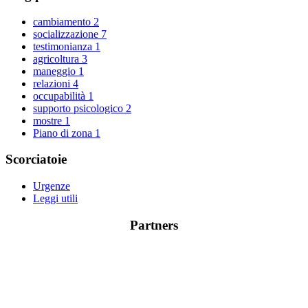
cambiamento
2
socializzazione
7
testimonianza
1
agricoltura
3
maneggio
1
relazioni
4
occupabilità
1
supporto psicologico
2
mostre
1
Piano di zona
1
Scorciatoie
Urgenze
Leggi utili
Partners