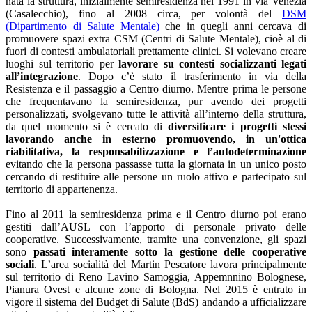
nata la struttura, inizialmente semiresidenza nel 1991 in via Venezia
(Casalecchio), fino al 2008 circa, per volontà del
DSM
(Dipartimento di Salute Mentale)
che in quegli anni cercava di
promuovere spazi extra CSM (Centri di Salute Mentale), cioè al di
fuori di contesti ambulatoriali prettamente clinici. Si volevano creare
luoghi sul territorio per
lavorare su contesti socializzanti legati
all’integrazione
. Dopo c’è stato il trasferimento in via della
Resistenza e il passaggio a Centro diurno. Mentre prima le persone
che frequentavano la semiresidenza, pur avendo dei progetti
personalizzati, svolgevano tutte le attività all’interno della struttura,
da quel momento si è cercato di
diversificare i progetti stessi
lavorando anche in esterno promuovendo, in un'ottica
riabilitativa, la responsabilizzazione e l’autodeterminazione
evitando che la persona passasse tutta la giornata in un unico posto
cercando di restituire alle persone un ruolo attivo e partecipato sul
territorio di appartenenza.
Fino al 2011 la semiresidenza prima e il Centro diurno poi erano
gestiti dall’AUSL con l’apporto di personale privato delle
cooperative. Successivamente, tramite una convenzione, gli spazi
sono
passati interamente sotto la gestione delle cooperative
sociali
. L’area socialità del Martin Pescatore lavora principalmente
sul territorio di Reno Lavino Samoggia, Appemnnino Bolognese,
Pianura Ovest e alcune zone di Bologna. Nel 2015 è entrato in
vigore il sistema del Budget di Salute (BdS) andando a ufficializzare