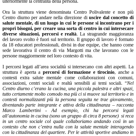
ulteriormente la centralità della persona.
Ora la struttura viene denominata Centro Polivalente e non più
Centro diurno per andare nella direzione di
uscire dal concetto di
salute mentale, di un luogo in cui le persone si incontrano per i
propri bisogni, per creare una sorta di centro in cui intersecare
diverse situazioni, percorsi e realtà
. La stragrande maggioranza
del lavoro svolto è fuori sul territorio. Il gruppo di lavoro è formato
da 18 educatori professionali, divisi in due equipe, che hanno come
sede lavorativa il centro di via Margotti ma che lavorano con le
persone maggiormente nel loro contesto di vita.
I percorsi legati all’area socialità si intersecano con altri aspetti. La
struttura è aperta a
percorsi di formazione e tirocinio
, anche a
contesti extra salute mentale come collaborazioni con comuni,
associazioni, centri sociali e realtà sensibili ai temi sociali. “
Nel
Centro diurno c’erano la cucina, una piccola palestra e altri spazi,
tutto certamente molto comodo ma più ci si muove sul territorio e in
contesti normalizzanti più la persona seguita ne trae giovamento,
diventando parte integrante e attiva della cittadinanza – racconta
Marco Lambertini - Ad esempio, chi ha percorsi legati
all’autonomia in cucina (sono un gruppo di circa 8 persone) si reca
in un centro sociale col quale collaboriamo andando così in un
contesto che non c’entra nulla con la salute mentale interagendo
con la cittadinanza del quartiere. Per le attività sportive andiamo in