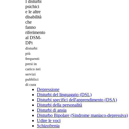
I disturbi
psichici
e le altre
disabilità
che
fanno
riferimento
al DSM-
DP
I
disturbi
più
frequenti
presi in
carico nei
servizi
pubblici
di cura
Depressione
Disturbi del linguaggio (DSL)
Disturbi specifici dell'apprendimento (DSA)
Disturbi della personalità
Disturbi di ansia
Disturbo Bipolare (Sindrome maniaco-depressiva)
Udire le voci
Schizofrenia