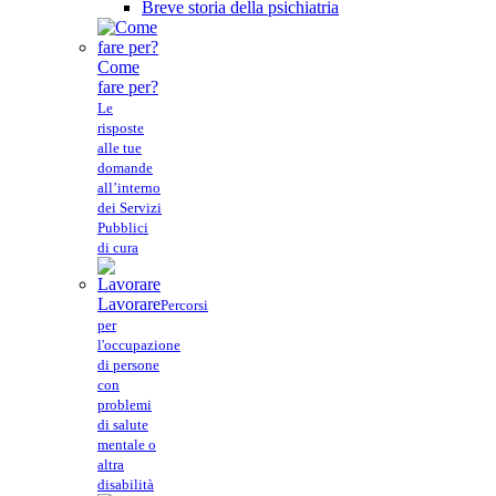
Breve storia della psichiatria
Come
fare per?
Le
risposte
alle tue
domande
all’interno
dei Servizi
Pubblici
di cura
Lavorare
Percorsi
per
l'occupazione
di persone
con
problemi
di salute
mentale o
altra
disabilità