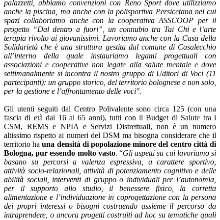
palazzetti, abbiamo convenzioni con Reno Sport dove utilizziamo
anche la piscina, ma anche con la polisportiva Persicetana nei cui
spazi collaboriamo anche con la cooperativa ASSCOOP per il
progetto “Dal dentro a fuori”, un connubio tra Tai Chi e l’arte
terapia rivolto ai giovanissimi. Lavoriamo anche con la Casa della
Solidarietà che è una struttura gestita dal comune di Casalecchio
all’interno della quale instauriamo legami progettuali con
associazioni e cooperative non legate alla salute mentale e dove
settimanalmente si incontra il nostro gruppo di Uditori di Voci (11
partecipanti): un gruppo storico, del territorio bolognese e non solo,
per la gestione e l’affrontamento delle voci"
.
Gli utenti seguiti dal Centro Polivalente sono circa 125 (con una
fascia di età dai 16 ai 65 anni), tutti con il Budget di Salute tra i
CSM, REMS e NPIA e Servizi Distrettuali, non è un numero
altissimo rispetto ai numeri del DSM ma bisogna considerare che il
territorio ha
una densità di popolazione minore del centro città di
Bologna, pur essendo molto vasto
. “
Gli aspetti su cui lavoriamo si
basano su percorsi a valenza espressiva, a carattere sportivo,
attività socio-relazionali, attività di potenziamento cognitivo e delle
abilità sociali, interventi di gruppo o individuali per l’autonomia,
per il supporto allo studio, il benessere fisico, la corretta
alimentazione e l’individuazione in coprogettazione con la persona
dei propri interessi o bisogni costruendo assieme il percorso da
intraprendere, o ancora progetti costruiti ad hoc su tematiche quali