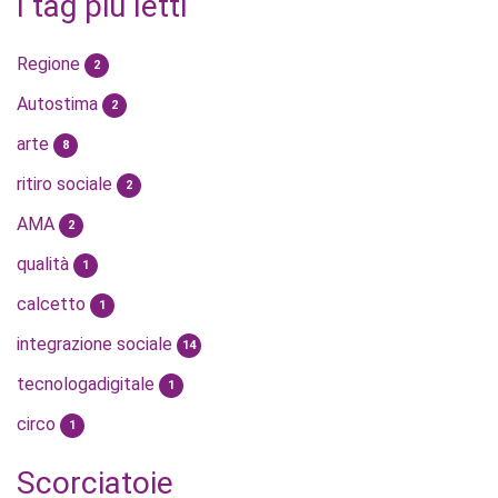
I tag più letti
Regione
2
Autostima
2
arte
8
ritiro sociale
2
AMA
2
qualità
1
calcetto
1
integrazione sociale
14
tecnologadigitale
1
circo
1
Scorciatoie