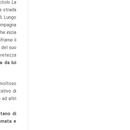
 titolo
La
a strada
lì. Lungo
 campagna
he inizia
frarne il
o del suo
ncretezza
a da lui
ivoltoso
ativo di
 ad altri
tano di
amata e