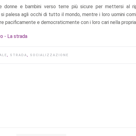
e donne e bambini verso terre più sicure per mettersi al ri
i palesa agli occhi di tutto il mondo, mentre i loro uomini co
vere pacificamente e democraticmente con i loro cari nella propria
o - La strada
ALE
,
STRADA
,
SOCIALIZZAZIONE