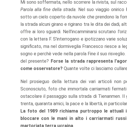
Mi sono soffermata, nello scorrere la rivista, sul racc
Parola alla fine della strada.
Nel suo viaggio onirico
sotto un cielo coperto da nuvole che prendono la forma 
la strada alcuni girano e rigirano tra le dita dei dadi,
offre ai loro sguardi. Nell'incamminarsi scrutano l'ori
con la lettera F. S'interrogano e ipotizzano varie solu
significato, ma nel dormiveglia Francesco riesce a le
sogno e perchè vede nella parola Fine il suo risveglio.
del presente?
Forse la strada rappresenta l'agor
come osservatore?
Quante volte ci lasciamo cullare d
Nel prosieguo della lettura dei vari articoli non
Sconosciuto, foto che immortala carriarmati fermati
ostacolare il passaggio sulla strada di Tienanmen. Il 
trenta, quaranta amici, la pace e la libertà, in particol
La foto del 1989 richiama purtroppo le attuali
bloccare con le mani in alto i carriarmati russ
martoriata terra ucraina
.