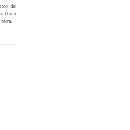
paro dai
mbattono
 terra.