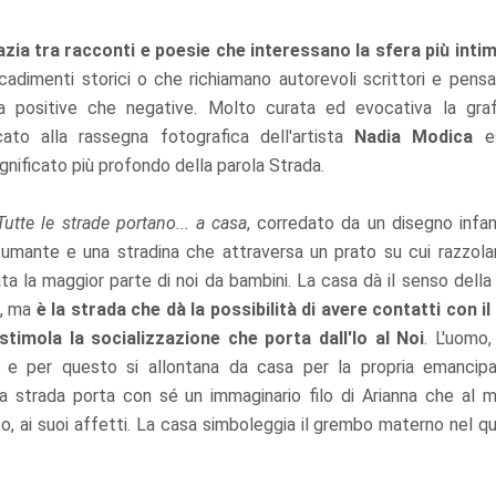
zia tra racconti e poesie che interessano la sfera più intim
ccadimenti storici o che richiamano autorevoli scrittori e pensa
ia positive che negative. Molto curata ed evocativa la gra
cato alla rassegna fotografica dell'artista
Nadia Modica
es
significato più profondo della parola Strada.
Tutte le strade portano... a casa
, corredato da un disegno infan
umante e una stradina che attraversa un prato su cui razzola
ata la maggior parte di noi da bambini. La casa dà il senso della
o, ma
è la strada che dà la possibilità di avere contatti con i
stimola la socializzazione che porta dall'Io al Noi
. L'uomo,
tri e per questo si allontana da casa per la propria emancip
 strada porta con sé un immaginario filo di Arianna che al
co, ai suoi affetti. La casa simboleggia il grembo materno nel q