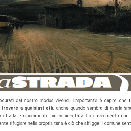
rocurati dal nostro modus vivendi, l'importante è capire che
t
trovare a qualsiasi età
, anche quando sembra di averla smar
 la strada è sicuramente più accidentata. Lo smarrimento che 
ente rifugiare nella propria tana è ciò che affligge il comune sent