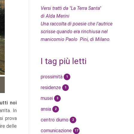
Versi tratti da "La Terra Santa"
di Alda Merini
Una raccolta di poesie che l'autrice
scrisse quando era rinchiusa nel
manicomio Paolo Pini, di Milano.
I tag più letti
prossimità
1
residenze
1
musei
3
utti noi
ansia
2
rita. In
si prova
centro diurno
2
ire delle
comunicazione
17