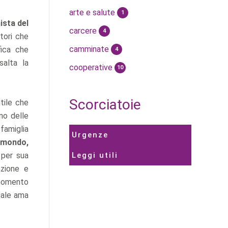
arte e salute
1
ista del
carcere
4
tori che
camminate
fica che
4
alta la
cooperative
10
Scorciatoie
tile che
no delle
 famiglia
Urgenze
l mondo,
Leggi utili
 per sua
azione e
 momento
uale ama