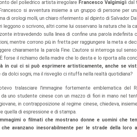
onto del poliedrico artista irregolare
Francesco Valgimig
li dal
 Francesco si avventura insieme a un gruppo di persone per un
di orologi molli, un chiaro riferimento al dipinto di Salvador Da
 altri leggono o scrivono, altri come lui osservano la natura che la
zzonte intravedendo sulla linea di confine una parola indefinita c
zioni, mentre corrono più in fretta per raggiungere la meta e deci
ggere chiaramente la parola Fine. L'autore si interroga sul sens
 È forse il richiamo della madre che lo desta e lo riporta alla co
à in cui ci si può esprimere artisticamente, anche se vist
a dolci sogni, ma il risveglio ci rituffa nella realtà quotidiana?
 potevo tralasciare l'immagine fortemente emblematica del R
 da uno studente cinese con un mazzo di fiori in mano nel tent
giovane, in contrapposizione al regime cinese, chiedeva, insieme
are quella di espressione e di stampa.
 immagimi o filmati che mostrano donne e uomini che ten
i che avanzano inesorabilmente per le strade della loro 