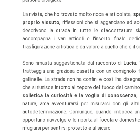
La rivista, che ho trovato molto ricca e articolata,
spa
proprio vissuto
, riflessioni che si agganciano ad a
descrivono la strada in tutte le sfaccettature s
accompagna i vari articoli e l'inserto finale dedi
trasfigurazione artistica e dà valore a quello che è il 
Sono rimasta suggestionata dal racconto di
Lucia
:
tratteggia una graziosa casetta con un comignolo f
gallinelle. La strada non ha confini e così l'ha disegn
che si riunisce intorno al tepore del fuoco del camin
solletica la curiosità e la voglia di conoscenza, 
natura, ama avventurarsi per misurarsi con gli al
autodeterminazione. Comunque, quando imbocca una
opportuno riavvolge e lo riporta al focolare domesti
rifugiarsi per sentirsi protetto e al sicuro.