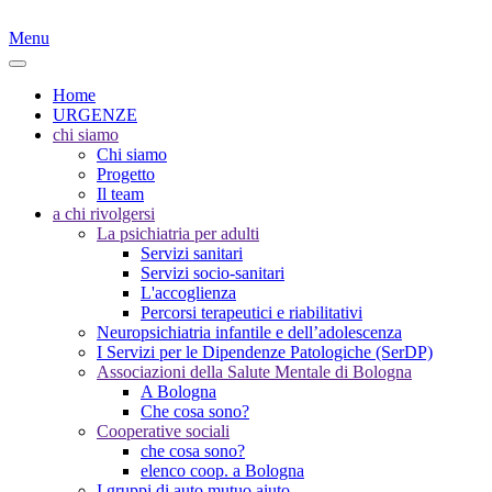
Menu
Home
URGENZE
chi siamo
Chi siamo
Progetto
Il team
a chi rivolgersi
La psichiatria per adulti
Servizi sanitari
Servizi socio-sanitari
L'accoglienza
Percorsi terapeutici e riabilitativi
Neuropsichiatria infantile e dell’adolescenza
I Servizi per le Dipendenze Patologiche (SerDP)
Associazioni della Salute Mentale di Bologna
A Bologna
Che cosa sono?
Cooperative sociali
che cosa sono?
elenco coop. a Bologna
I gruppi di auto mutuo aiuto