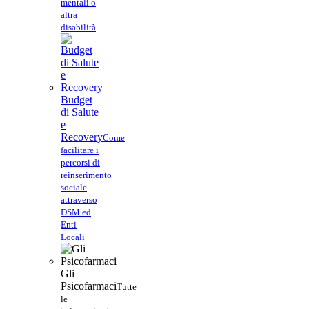
mentali o
altra
disabilità
Budget
di Salute
e
Recovery
Come
facilitare i
percorsi di
reinserimento
sociale
attraverso
DSM ed
Enti
Locali
Gli
Psicofarmaci
Tutte
le