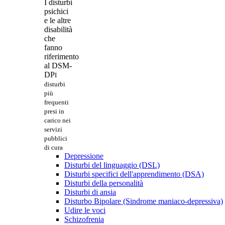
I disturbi
psichici
e le altre
disabilità
che
fanno
riferimento
al DSM-
DP
I
disturbi
più
frequenti
presi in
carico nei
servizi
pubblici
di cura
Depressione
Disturbi del linguaggio (DSL)
Disturbi specifici dell'apprendimento (DSA)
Disturbi della personalità
Disturbi di ansia
Disturbo Bipolare (Sindrome maniaco-depressiva)
Udire le voci
Schizofrenia