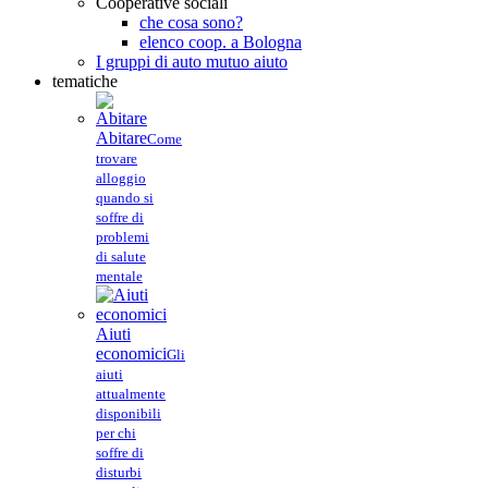
Cooperative sociali
che cosa sono?
elenco coop. a Bologna
I gruppi di auto mutuo aiuto
tematiche
Abitare
Come
trovare
alloggio
quando si
soffre di
problemi
di salute
mentale
Aiuti
economici
Gli
aiuti
attualmente
disponibili
per chi
soffre di
disturbi