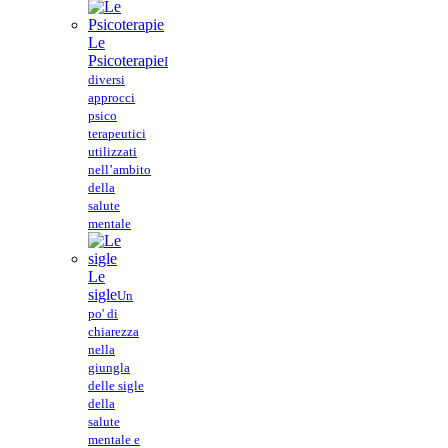
Le
Psicoterapie
I
diversi
approcci
psico
terapeutici
utilizzati
nell’ambito
della
salute
mentale
Le
sigle
Un
po' di
chiarezza
nella
giungla
delle sigle
della
salute
mentale e