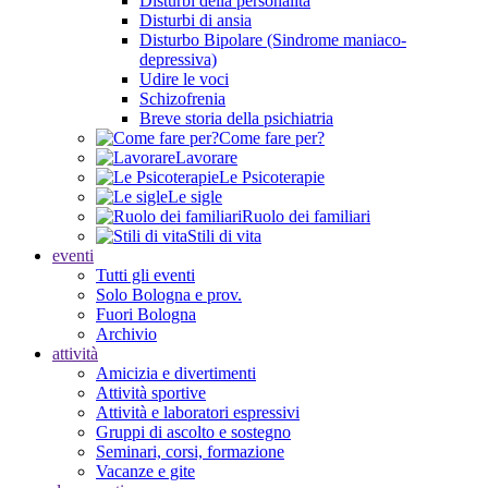
Disturbi della personalità
Disturbi di ansia
Disturbo Bipolare (Sindrome maniaco-
depressiva)
Udire le voci
Schizofrenia
Breve storia della psichiatria
Come fare per?
Lavorare
Le Psicoterapie
Le sigle
Ruolo dei familiari
Stili di vita
eventi
Tutti gli eventi
Solo Bologna e prov.
Fuori Bologna
Archivio
attività
Amicizia e divertimenti
Attività sportive
Attività e laboratori espressivi
Gruppi di ascolto e sostegno
Seminari, corsi, formazione
Vacanze e gite