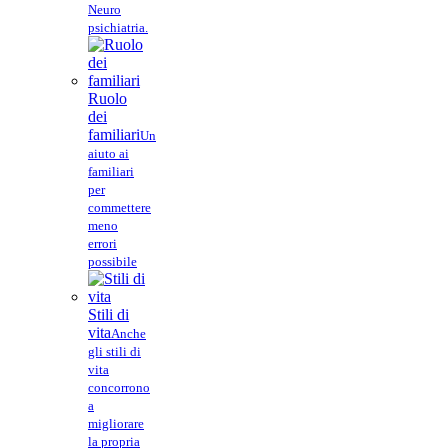
Neuro
psichiatria.
Ruolo
dei
familiari
Un
aiuto ai
familiari
per
commettere
meno
errori
possibile
Stili di
vita
Anche
gli stili di
vita
concorrono
a
migliorare
la propria