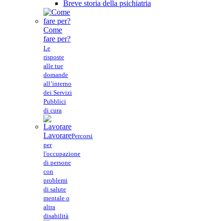
Breve storia della psichiatria
Come
fare per?
Le
risposte
alle tue
domande
all’interno
dei Servizi
Pubblici
di cura
Lavorare
Percorsi
per
l'occupazione
di persone
con
problemi
di salute
mentale o
altra
disabilità