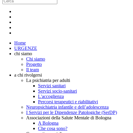
Home
URGENZE
chi siamo
Chi siamo
Progetto
Il team
a chi rivolgersi
La psichiatria per adulti
Servizi sanitari
Servizi socio-sanitari
L'accoglienza
Percorsi terapeutici e riabilitativi
Neuropsichiatria infantile e dell’adolescenza
I Servizi per le Dipendenze Patologiche (SerDP)
Associazioni della Salute Mentale di Bologna
A Bologna
Che cosa sono?