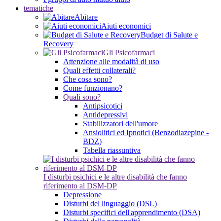
tematiche
Abitare
Aiuti economici
Budget di Salute e
Recovery
Gli Psicofarmaci
Attenzione alle modalità di uso
Quali effetti collaterali?
Che cosa sono?
Come funzionano?
Quali sono?
Antipsicotici
Antidepressivi
Stabilizzatori dell'umore
Ansiolitici ed Ipnotici (Benzodiazepine -
BDZ)
Tabella riassuntiva
I disturbi psichici e le altre disabilità che fanno
riferimento al DSM-DP
Depressione
Disturbi del linguaggio (DSL)
Disturbi specifici dell'apprendimento (DSA)