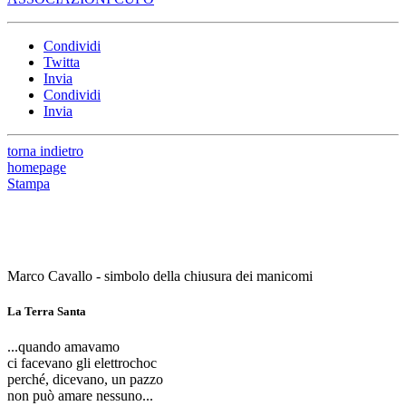
Condividi
Twitta
Invia
Condividi
Invia
torna indietro
homepage
Stampa
Marco Cavallo - simbolo della chiusura dei manicomi
La Terra Santa
...quando amavamo
ci facevano gli elettrochoc
perché, dicevano, un pazzo
non può amare nessuno...