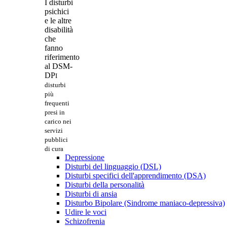
I disturbi
psichici
e le altre
disabilità
che
fanno
riferimento
al DSM-
DP
I
disturbi
più
frequenti
presi in
carico nei
servizi
pubblici
di cura
Depressione
Disturbi del linguaggio (DSL)
Disturbi specifici dell'apprendimento (DSA)
Disturbi della personalità
Disturbi di ansia
Disturbo Bipolare (Sindrome maniaco-depressiva)
Udire le voci
Schizofrenia