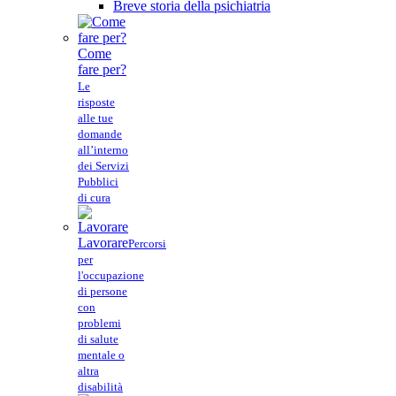
Breve storia della psichiatria
Come
fare per?
Le
risposte
alle tue
domande
all’interno
dei Servizi
Pubblici
di cura
Lavorare
Percorsi
per
l'occupazione
di persone
con
problemi
di salute
mentale o
altra
disabilità