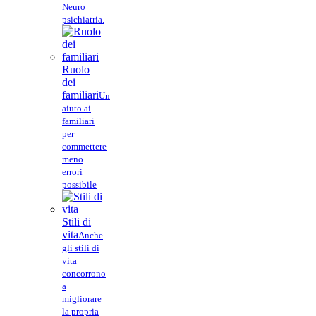
Neuro
psichiatria.
Ruolo
dei
familiari
Un
aiuto ai
familiari
per
commettere
meno
errori
possibile
Stili di
vita
Anche
gli stili di
vita
concorrono
a
migliorare
la propria