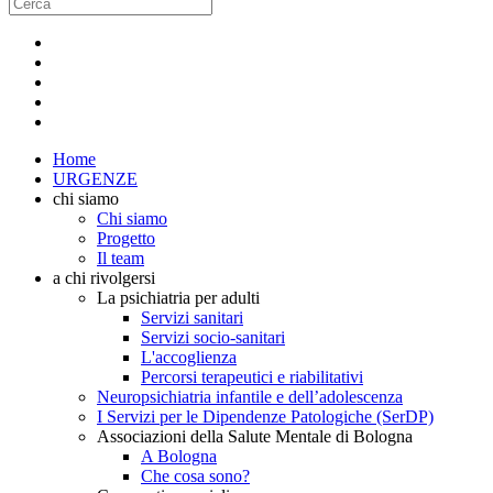
Home
URGENZE
chi siamo
Chi siamo
Progetto
Il team
a chi rivolgersi
La psichiatria per adulti
Servizi sanitari
Servizi socio-sanitari
L'accoglienza
Percorsi terapeutici e riabilitativi
Neuropsichiatria infantile e dell’adolescenza
I Servizi per le Dipendenze Patologiche (SerDP)
Associazioni della Salute Mentale di Bologna
A Bologna
Che cosa sono?