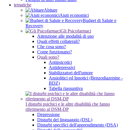
tematiche
Abitare
Aiuti economici
Budget di Salute e
Recovery
Gli Psicofarmaci
Attenzione alle modalità di uso
Quali effetti collaterali?
Che cosa sono?
Come funzionano?
Quali sono?
Antipsicotici
Antidepressivi
Stabilizzatori dell'umore
Ansiolitici ed Ipnotici (Benzodiazepine -
BDZ)
Tabella riassuntiva
I disturbi psichici e le altre disabilità che fanno
riferimento al DSM-DP
Depressione
Disturbi del linguaggio (DSL)
Disturbi specifici dell'apprendimento (DSA)