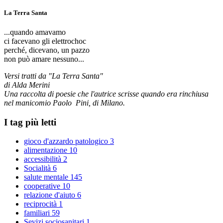
La Terra Santa
...quando amavamo
ci facevano gli elettrochoc
perché, dicevano, un pazzo
non può amare nessuno...
Versi tratti da "La Terra Santa"
di Alda Merini
Una raccolta di poesie che l'autrice scrisse quando era rinchiusa
nel manicomio Paolo Pini, di Milano.
I tag più letti
gioco d'azzardo patologico
3
alimentazione
10
accessibilità
2
Socialità
6
salute mentale
145
cooperative
10
relazione d'aiuto
6
reciprocità
1
familiari
59
Sevizi sociosanitari
1