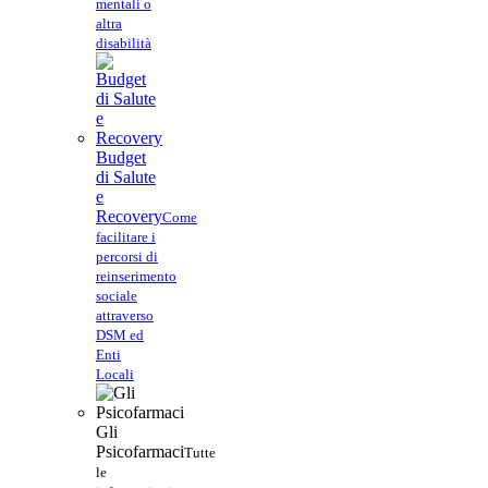
mentali o
altra
disabilità
Budget
di Salute
e
Recovery
Come
facilitare i
percorsi di
reinserimento
sociale
attraverso
DSM ed
Enti
Locali
Gli
Psicofarmaci
Tutte
le