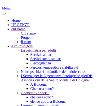
Menu
Home
URGENZE
chi siamo
Chi siamo
Progetto
Il team
a chi rivolgersi
La psichiatria per adulti
Servizi sanitari
Servizi socio-sanitari
L'accoglienza
Percorsi terapeutici e riabilitativi
Neuropsichiatria infantile e dell’adolescenza
I Servizi per le Dipendenze Patologiche (SerDP)
Associazioni della Salute Mentale di Bologna
A Bologna
Che cosa sono?
Cooperative sociali
che cosa sono?
elenco coop. a Bologna
I gruppi di auto mutuo aiuto