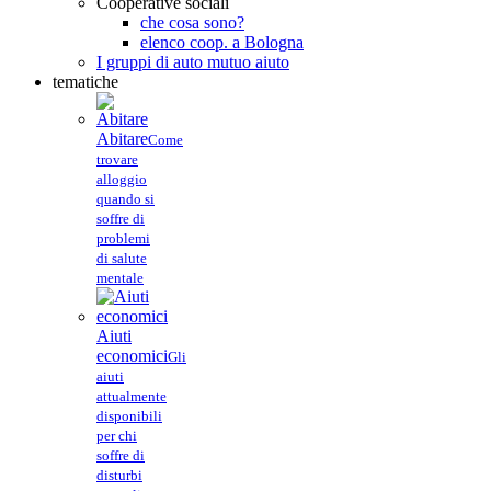
Cooperative sociali
che cosa sono?
elenco coop. a Bologna
I gruppi di auto mutuo aiuto
tematiche
Abitare
Come
trovare
alloggio
quando si
soffre di
problemi
di salute
mentale
Aiuti
economici
Gli
aiuti
attualmente
disponibili
per chi
soffre di
disturbi