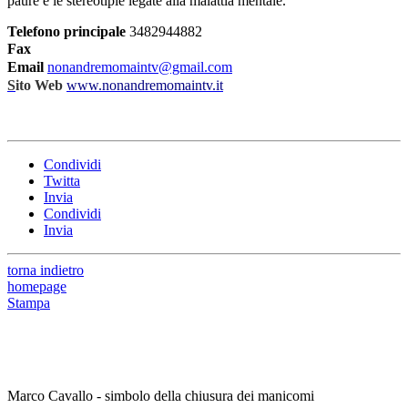
paure e le stereotipie legate alla malattia mentale.
Telefono principale
3482944882
Fax
Email
nonandremomaintv@gmail.com
S
ito Web
www.nonandremomaintv.it
Condividi
Twitta
Invia
Condividi
Invia
torna indietro
homepage
Stampa
Marco Cavallo - simbolo della chiusura dei manicomi