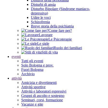
Disturbi della personalità
Disturbi di ansia
Disturbo Bipolare (Sindrome maniaco-
depressiva)
Udire le voci
Schizofrenia
Breve storia della psichiatria
Come fare per?
Lavorare
Le Psicoterapie
Le sigle
Ruolo dei familiari
Stili di vita
eventi
Tutti gli eventi
Solo Bologna e prov.
Fuori Bologna
Archivio
attività
Amicizia e divertimenti
Attività sportive
Attività e laboratori espressivi
Gruppi di ascolto e sostegno
Seminari, corsi, formazione
Vacanze e gite