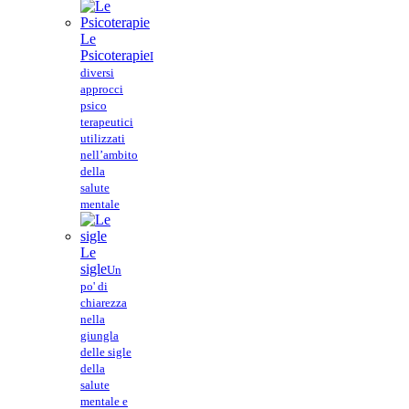
Le
Psicoterapie
I
diversi
approcci
psico
terapeutici
utilizzati
nell’ambito
della
salute
mentale
Le
sigle
Un
po' di
chiarezza
nella
giungla
delle sigle
della
salute
mentale e