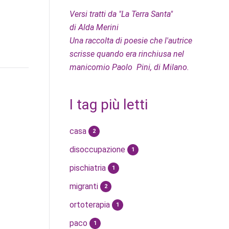
Versi tratti da "La Terra Santa"
di Alda Merini
Una raccolta di poesie che l'autrice
scrisse quando era rinchiusa nel
manicomio Paolo Pini, di Milano.
I tag più letti
casa
2
disoccupazione
1
pischiatria
1
migranti
2
ortoterapia
1
paco
1