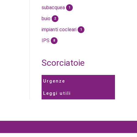
subacquea
1
buio
2
impianti cocleari
1
IPS
8
Scorciatoie
Urgenze
Leggi utili