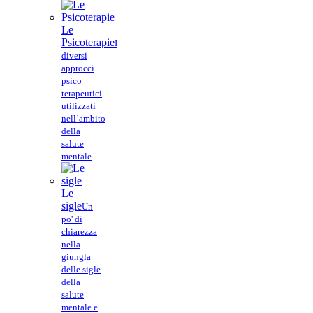
Le
Psicoterapie
I
diversi
approcci
psico
terapeutici
utilizzati
nell’ambito
della
salute
mentale
Le
sigle
Un
po' di
chiarezza
nella
giungla
delle sigle
della
salute
mentale e