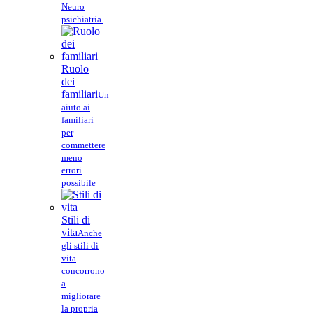
Neuro
psichiatria.
Ruolo
dei
familiari
Un
aiuto ai
familiari
per
commettere
meno
errori
possibile
Stili di
vita
Anche
gli stili di
vita
concorrono
a
migliorare
la propria