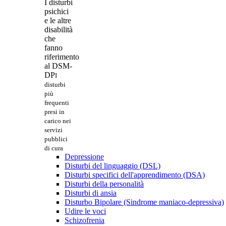
I disturbi
psichici
e le altre
disabilità
che
fanno
riferimento
al DSM-
DP
I
disturbi
più
frequenti
presi in
carico nei
servizi
pubblici
di cura
Depressione
Disturbi del linguaggio (DSL)
Disturbi specifici dell'apprendimento (DSA)
Disturbi della personalità
Disturbi di ansia
Disturbo Bipolare (Sindrome maniaco-depressiva)
Udire le voci
Schizofrenia