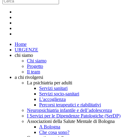
Home
URGENZE
chi siamo
Chi siamo
Progetto
Il team
a chi rivolgersi
La psichiatria per adulti
Servizi sanitari
Servizi socio-sanitari
L'accoglienza
Percorsi terapeutici e riabilitativi
Neuropsichiatria infantile e dell’adolescenza
I Servizi per le Dipendenze Patologiche (SerDP)
Associazioni della Salute Mentale di Bologna
A Bologna
Che cosa sono?