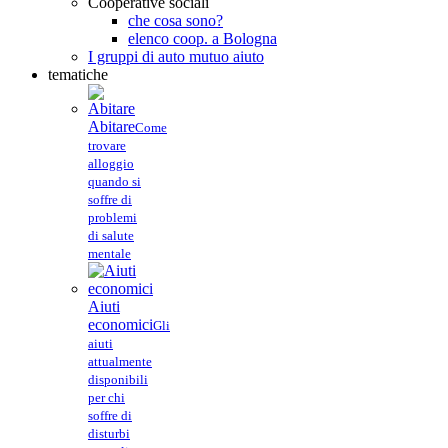
Cooperative sociali
che cosa sono?
elenco coop. a Bologna
I gruppi di auto mutuo aiuto
tematiche
Abitare
Come
trovare
alloggio
quando si
soffre di
problemi
di salute
mentale
Aiuti
economici
Gli
aiuti
attualmente
disponibili
per chi
soffre di
disturbi