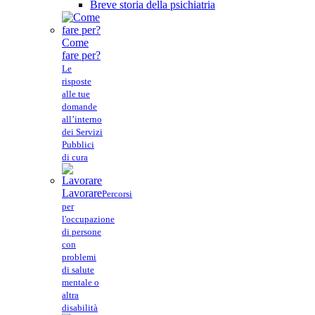
Breve storia della psichiatria
Come
fare per?
Le
risposte
alle tue
domande
all’interno
dei Servizi
Pubblici
di cura
Lavorare
Percorsi
per
l'occupazione
di persone
con
problemi
di salute
mentale o
altra
disabilità