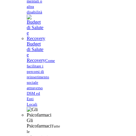
mentali o
altra
disabilità
Budget
di Salute
e
Recovery
Come
facilitare i
percorsi di
reinserimento
sociale
attraverso
DSM ed
Enti
Locali
Gli
Psicofarmaci
Tutte
le