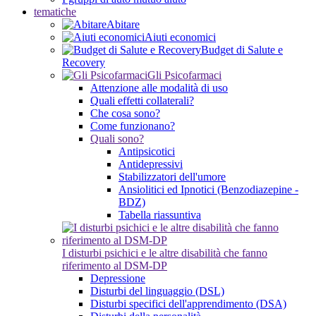
tematiche
Abitare
Aiuti economici
Budget di Salute e
Recovery
Gli Psicofarmaci
Attenzione alle modalità di uso
Quali effetti collaterali?
Che cosa sono?
Come funzionano?
Quali sono?
Antipsicotici
Antidepressivi
Stabilizzatori dell'umore
Ansiolitici ed Ipnotici (Benzodiazepine -
BDZ)
Tabella riassuntiva
I disturbi psichici e le altre disabilità che fanno
riferimento al DSM-DP
Depressione
Disturbi del linguaggio (DSL)
Disturbi specifici dell'apprendimento (DSA)