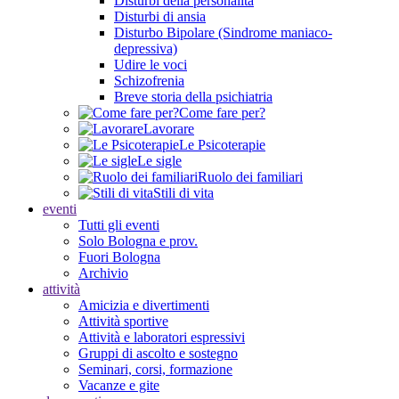
Disturbi della personalità
Disturbi di ansia
Disturbo Bipolare (Sindrome maniaco-
depressiva)
Udire le voci
Schizofrenia
Breve storia della psichiatria
Come fare per?
Lavorare
Le Psicoterapie
Le sigle
Ruolo dei familiari
Stili di vita
eventi
Tutti gli eventi
Solo Bologna e prov.
Fuori Bologna
Archivio
attività
Amicizia e divertimenti
Attività sportive
Attività e laboratori espressivi
Gruppi di ascolto e sostegno
Seminari, corsi, formazione
Vacanze e gite