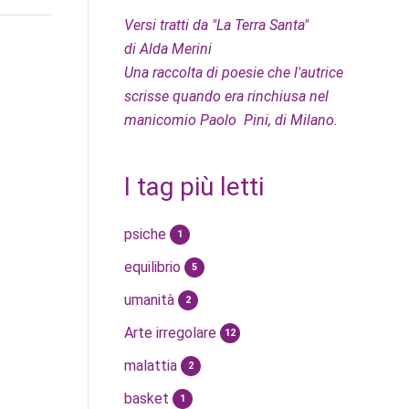
Versi tratti da "La Terra Santa"
di Alda Merini
Una raccolta di poesie che l'autrice
scrisse quando era rinchiusa nel
manicomio Paolo Pini, di Milano.
I tag più letti
psiche
1
equilibrio
5
umanità
2
Arte irregolare
12
malattia
2
basket
1